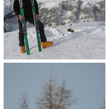
g
a
t
i
o
n