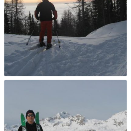
e
n
a
v
i