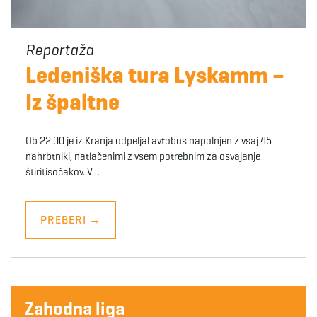
Ledeniška tura Lyskamm –
Iz špaltne
Ob 22.00 je iz Kranja odpeljal avtobus napolnjen z vsaj 45
nahrbtniki, natlačenimi z vsem potrebnim za osvajanje
štiritisočakov. V…
PREBERI
→
Zahodna liga