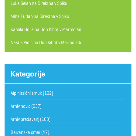
Luka Selan
na
Direktna v Špiku
Miha Furlan
na
Direktna v Špiku
Kamila Hollá
na
Don Kihot v Marmoladi
Nastja Vidic
na
Don Kihot v Marmoladi
Kategorije
Alpinistični smuk
(102)
Arhiv novic
(637)
Arhiv predavanj
(168)
Balvanska smer
(47)