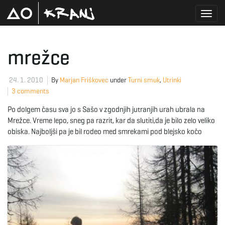
T
mrežce
o
24. 1. 2010
By
Marjan Friškovec
under
Turni smuk
,
Utrinki
3 comments
Po dolgem času sva jo s Sašo v zgodnjih jutranjih urah ubrala na
g
Mrežce. Vreme lepo, sneg pa razrit, kar da slutiti,da je bilo zelo veliko
obiska. Najboljši pa je bil rodeo med smrekami pod blejsko kočo
g
l