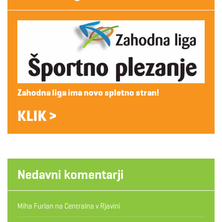
Zahodna liga ima novo spletno stran!
KLIK >
Nedavni komentarji
Miha Furlan
na
Centralna v Rjavini