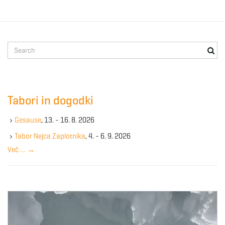
S
e
a
r
c
Tabori in dogodki
h
k
Gesause
, 13. - 16. 8. 2026
e
y
Tabor Nejca Zaplotnika
, 4. - 6. 9. 2026
w
Več …
→
o
r
d