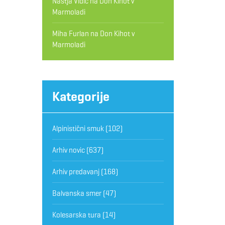
Nastja Vidic
na
Don Kihot v
Marmoladi
Miha Furlan
na
Don Kihot v
Marmoladi
Kategorije
Alpinistični smuk
(102)
Arhiv novic
(637)
Arhiv predavanj
(168)
Balvanska smer
(47)
Kolesarska tura
(14)