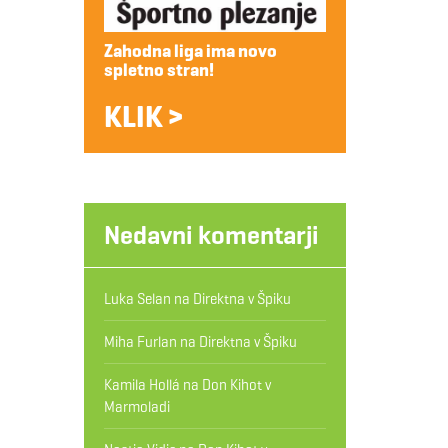
Zahodna liga ima novo
spletno stran!
KLIK >
Nedavni komentarji
Luka Selan
na
Direktna v Špiku
Miha Furlan
na
Direktna v Špiku
Kamila Hollá
na
Don Kihot v
Marmoladi