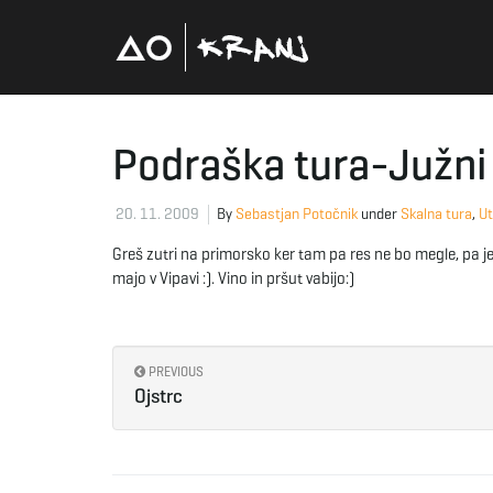
Podraška tura-Južni
20. 11. 2009
By
Sebastjan Potočnik
under
Skalna tura
,
Ut
Greš zutri na primorsko ker tam pa res ne bo megle, pa je 
majo v Vipavi :). Vino in pršut vabijo:)
PREVIOUS
Ojstrc