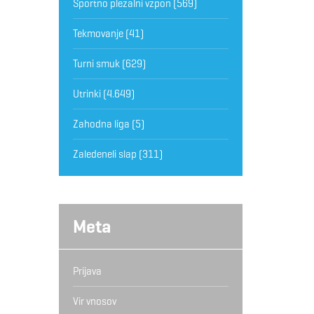
Športno plezalni vzpon
(569)
Tekmovanje
(41)
Turni smuk
(629)
Utrinki
(4.649)
Zahodna liga
(5)
Zaledeneli slap
(311)
Meta
Prijava
Vir vnosov