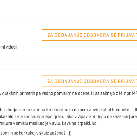
ZA DODAJANJE ODGOVORA SE PRIJAVI
ni videti!
ZA DODAJANJE ODGOVORA SE PRIJAVI
, v takšnih primerih pa vedno pomislim na ocene, ki se začnejo z M, npr. M4
j je bila burja in mraz kot na Kredarici, tako da sem v avtu kuhal hrenovke… 
azalo se je sonce, ki je lepo grelo. Tako v Vipavi kot Ospu ne kaže biti (pre
ertura v smislu meditacije v avtu, kave na črpalki, itd.
som in se kar takoj v skale zaženeš. ;))