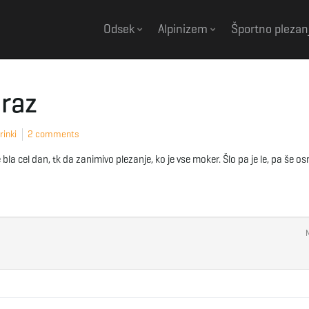
Odsek
Alpinizem
Športno plezan
 raz
rinki
2 comments
bla cel dan, tk da zanimivo plezanje, ko je vse moker. Šlo pa je le, pa še o