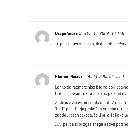
Drago Večerič
on
23. 11. 2009 at 18:56
Je pa bilo res megleno, tk da nobene fotke 
Klemen Nučič
on
26. 11. 2009 at 15:50
Lahko da razmere niso bile najbolj idealne
6, itd. in pravim, da tako slabo pa spet ni.
Zadnjič v Vipavi mi je dalo misliti. Zjutra
10.00 pa je burja praktično ponehala in prik
zgodaj, razen seveda, če ti prija še kaka uv
…Ali pa, da si prižgeš enega ali dva pod no