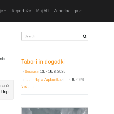
je
Reportaže
Moj AO
Zahodna liga >
S
e
a
r
c
smice
Tabori in dogodki
h
k
Gesause
, 13. - 16. 8. 2026
e
y
Tabor Nejca Zaplotnika
, 4. - 6. 9. 2026
w
NEXT
Več …
→
o
Osp
r
d