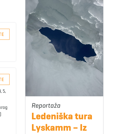
TE
TE
, 5,
Okrog
Ledeniška tura
)
Lyskamm – Iz