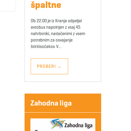
špaltne
Ob 22.00 je iz Kranja odpeljal
avtobus napolnjen z vsaj 45
nahrbtniki, natlačenimi z vsem
potrebnim za osvajanje
štiritisočakov. V…
PREBERI
→
Zahodna liga