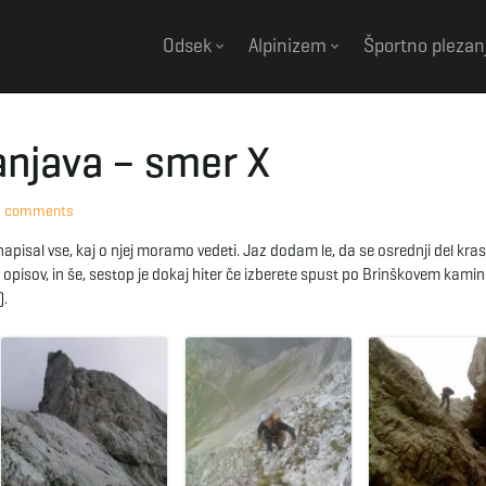
Odsek
Alpinizem
Športno plezan
anjava – smer X
2 comments
č napisal vse, kaj o njej moramo vedeti. Jaz dodam le, da se osrednji del kra
opisov, in še, sestop je dokaj hiter če izberete spust po Brinškovem kaminu
).