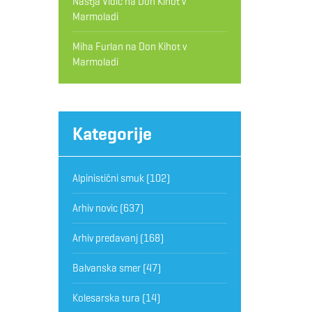
Nastja Vidic
na
Don Kihot v
Marmoladi
Miha Furlan
na
Don Kihot v
Marmoladi
Kategorije
Alpinistični smuk
(102)
Arhiv novic
(637)
Arhiv predavanj
(168)
Balvanska smer
(47)
Kolesarska tura
(14)