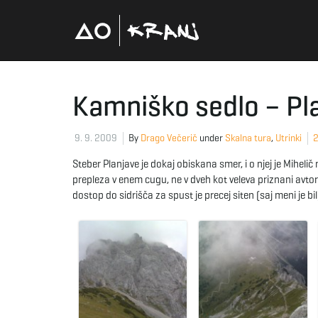
Kamniško sedlo – Pl
9. 9. 2009
By
Drago Večerič
under
Skalna tura
,
Utrinki
Steber Planjave je dokaj obiskana smer, i o njej je Miheli
prepleza v enem cugu, ne v dveh kot veleva priznani avtor 
dostop do sidrišča za spust je precej siten (saj meni je bil