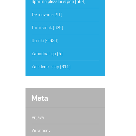
Športno plezalni vzpon
(569)
Tekmovanje
(41)
Turni smuk
(629)
Utrinki
(4.650)
Zahodna liga
(5)
Zaledeneli slap
(311)
Meta
Prijava
Vir vnosov