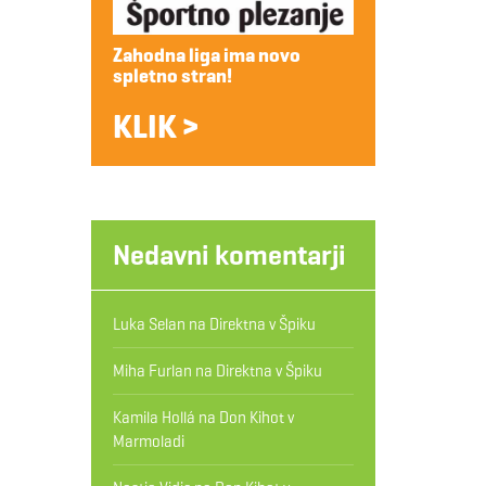
Zahodna liga ima novo
spletno stran!
KLIK >
Nedavni komentarji
Luka Selan
na
Direktna v Špiku
Miha Furlan
na
Direktna v Špiku
Kamila Hollá
na
Don Kihot v
Marmoladi