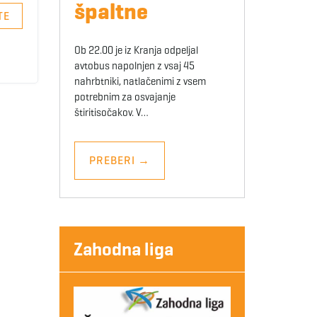
špaltne
TE
Ob 22.00 je iz Kranja odpeljal
avtobus napolnjen z vsaj 45
nahrbtniki, natlačenimi z vsem
potrebnim za osvajanje
štiritisočakov. V…
PREBERI
→
Zahodna liga