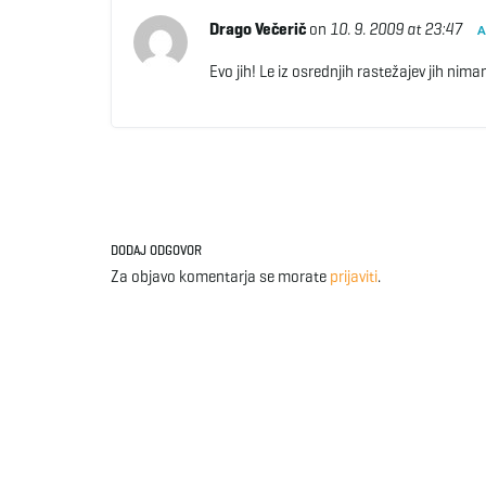
Drago Večerič
on
10. 9. 2009 at 23:47
A
Evo jih! Le iz osrednjih rastežajev jih ni
DODAJ ODGOVOR
Za objavo komentarja se morate
prijaviti
.