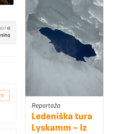
NEXT
anino
TE
Ledeniška tura
Lyskamm – Iz