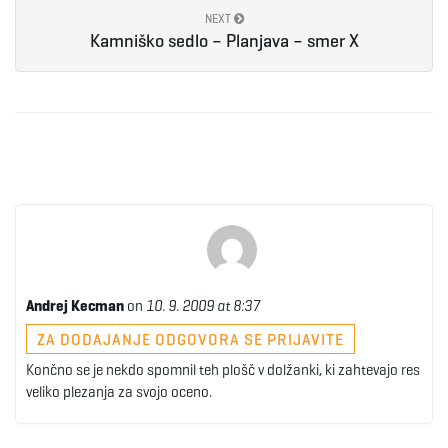
NEXT
e
Kamniško sedlo – Planjava – smer X
n
a
v
Andrej Kecman
on
10. 9. 2009 at 8:37
ZA DODAJANJE ODGOVORA SE PRIJAVITE
Končno se je nekdo spomnil teh plošč v dolžanki, ki zahtevajo res
i
veliko plezanja za svojo oceno.