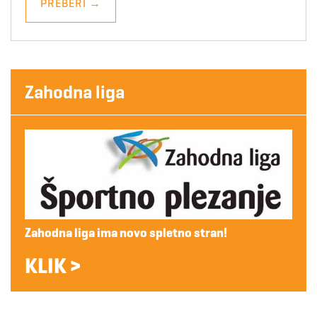
PREBERI
→
Zahodna liga
Zahodna liga ima novo spletno stran!
KLIK >