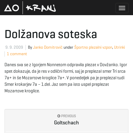
T
Dolžanova soteska
o
9. 9. 2009
By
Janko Domitrovič
under
Športno plezalni vzpon
,
Utrinki
1 comment
Danes sva se z Igorjem Nonnetom odpravila plezat v Dovžanko. Igor
g
spet dokazuje, da je res v odlični formi, saj je preplezal smer Tri srca
7a+ in še Mozartove kroglice 7a+. V ponedeljek pa je preplezal tudi
Smer krokarjev 7a – 1.del. Jaz sem pa isto uspel preplezat
Mozartove kroglice.
g
PREVIOUS
l
Goltschach