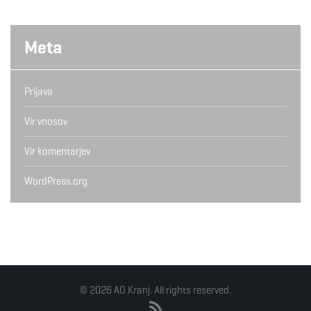
Meta
Prijava
Vir vnosov
Vir komentarjev
WordPress.org
© 2026 AO Kranj. All rights reserved.