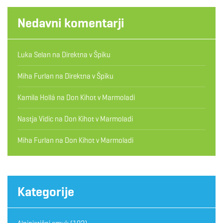
Nedavni komentarji
Luka Selan
na
Direktna v Špiku
Miha Furlan
na
Direktna v Špiku
Kamila Hollá
na
Don Kihot v Marmoladi
Nastja Vidic
na
Don Kihot v Marmoladi
Miha Furlan
na
Don Kihot v Marmoladi
Kategorije