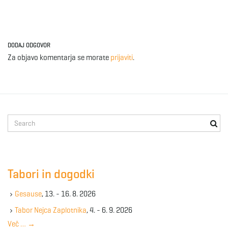
g
DODAJ ODGOVOR
a
Za objavo komentarja se morate
prijaviti
.
t
S
e
i
a
r
c
Tabori in dogodki
h
o
k
Gesause
, 13. - 16. 8. 2026
e
y
Tabor Nejca Zaplotnika
, 4. - 6. 9. 2026
w
Več …
→
n