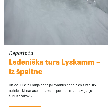
Ledeniška tura Lyskamm –
Iz špaltne
Ob 22.00 je iz Kranja odpeljal avtobus napolnjen z vsaj 45
nahrbtniki, natlačenimi z vsem potrebnim za osvajanje
štiritisočakov. V…