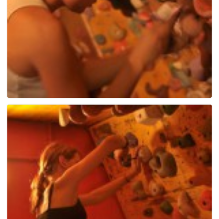
g
a
t
i
o
n