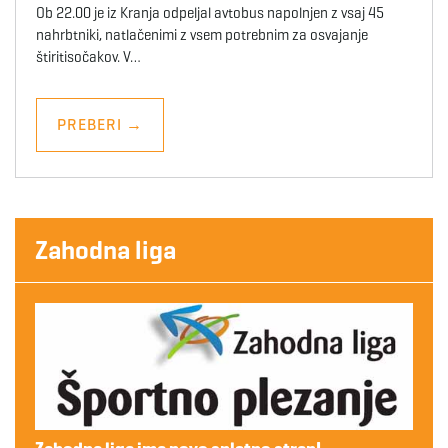
Ob 22.00 je iz Kranja odpeljal avtobus napolnjen z vsaj 45
nahrbtniki, natlačenimi z vsem potrebnim za osvajanje
štiritisočakov. V…
PREBERI
→
Zahodna liga