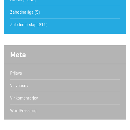
Zahodna liga
(5)
Zaledeneli slap
(311)
Meta
Prijava
Vir vnosov
Vir komentarjev
WordPress.org