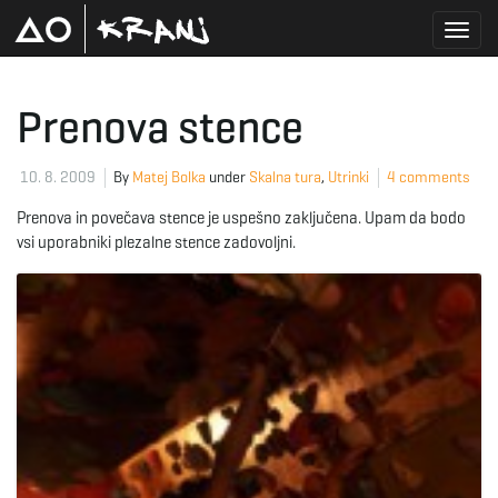
T
Prenova stence
o
10. 8. 2009
By
Matej Bolka
under
Skalna tura
,
Utrinki
4 comments
Prenova in povečava stence je uspešno zaključena. Upam da bodo
vsi uporabniki plezalne stence zadovoljni.
g
g
l