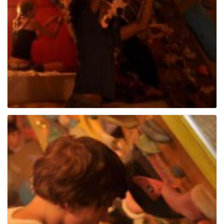
e
n
a
v
i