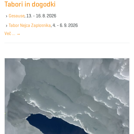
Tabori in dogodki
h
k
Gesause
, 13. - 16. 8. 2026
e
y
Tabor Nejca Zaplotnika
, 4. - 6. 9. 2026
w
Več …
→
o
r
d