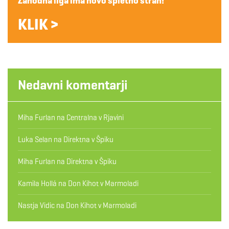
Zahodna liga ima novo spletno stran!
KLIK >
Nedavni komentarji
Miha Furlan
na
Centralna v Rjavini
Luka Selan
na
Direktna v Špiku
Miha Furlan
na
Direktna v Špiku
Kamila Hollá
na
Don Kihot v Marmoladi
Nastja Vidic
na
Don Kihot v Marmoladi