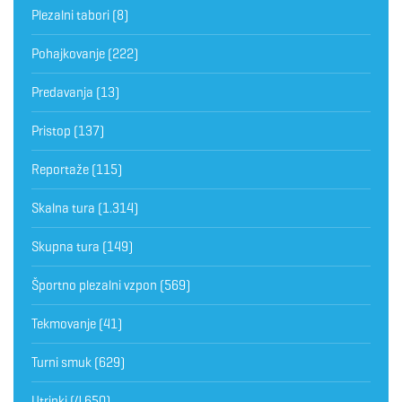
Plezalni tabori
(8)
Pohajkovanje
(222)
Predavanja
(13)
Pristop
(137)
Reportaže
(115)
Skalna tura
(1.314)
Skupna tura
(149)
Športno plezalni vzpon
(569)
Tekmovanje
(41)
Turni smuk
(629)
Utrinki
(4.650)