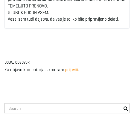
TEMELJITO PRENOVO.
GLOBOK POKON VSEM.
Vesel sem tudi dejstva, da vas je toliko bilo pripravljeno delati.
DODAJ ODGOVOR
Za objavo komentarja se morate
prijaviti
.
S
e
a
r
c