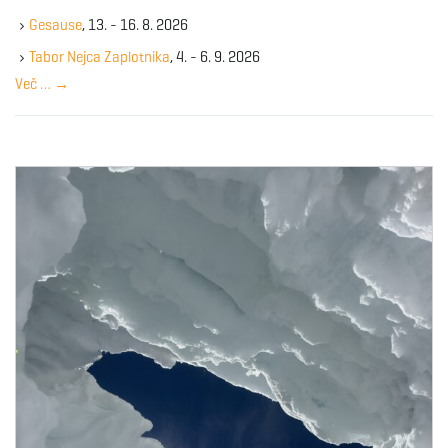
k
Gesause
, 13. - 16. 8. 2026
e
y
Tabor Nejca Zaplotnika
, 4. - 6. 9. 2026
w
Več …
→
o
r
d