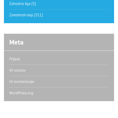
Zahodna liga
(5)
Zaledeneli slap
(311)
Meta
Prijava
Vir vnosov
Vir komentarjev
WordPress.org