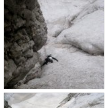
e
n
a
v
i