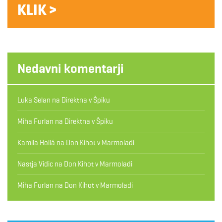
KLIK >
Nedavni komentarji
Luka Selan
na
Direktna v Špiku
Miha Furlan
na
Direktna v Špiku
Kamila Hollá
na
Don Kihot v Marmoladi
Nastja Vidic
na
Don Kihot v Marmoladi
Miha Furlan
na
Don Kihot v Marmoladi