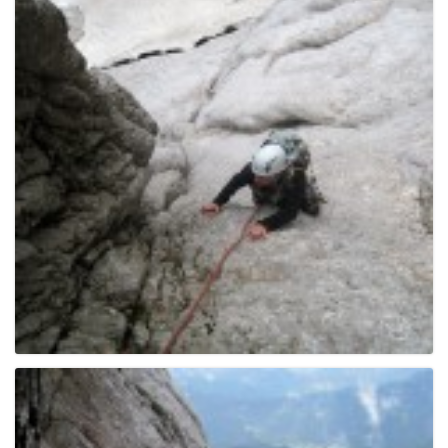
g
a
t
i
o
n