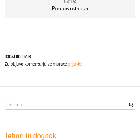
NEXT
Prenova stence
DODAJ ODGOVOR
Za objavo komentarja se morate
prijaviti
.
S
e
a
r
c
Tabori in dogodki
h