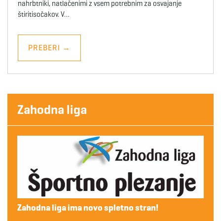
nahrbtniki, natlačenimi z vsem potrebnim za osvajanje
štiritisočakov. V…
PREBERI
→
Zahodna liga
Zahodna liga ima novo spletno stran!