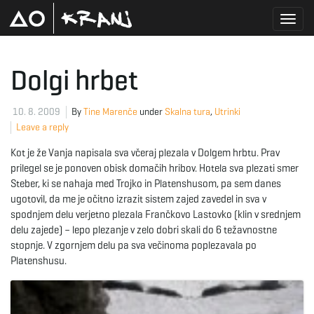
T
Dolgi hrbet
o
10. 8. 2009
By
Tine Marenče
under
Skalna tura
,
Utrinki
Leave a reply
Kot je že Vanja napisala sva včeraj plezala v Dolgem hrbtu. Prav
g
prilegel se je ponoven obisk domačih hribov. Hotela sva plezati smer
Steber, ki se nahaja med Trojko in Platenshusom, pa sem danes
ugotovil, da me je očitno izrazit sistem zajed zavedel in sva v
spodnjem delu verjetno plezala Frančkovo Lastovko (klin v srednjem
g
delu zajede) – lepo plezanje v zelo dobri skali do 6 težavnostne
stopnje. V zgornjem delu pa sva večinoma poplezavala po
Platenshusu.
l