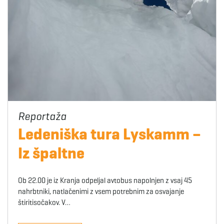
Ledeniška tura Lyskamm –
Iz špaltne
Ob 22.00 je iz Kranja odpeljal avtobus napolnjen z vsaj 45
nahrbtniki, natlačenimi z vsem potrebnim za osvajanje
štiritisočakov. V…