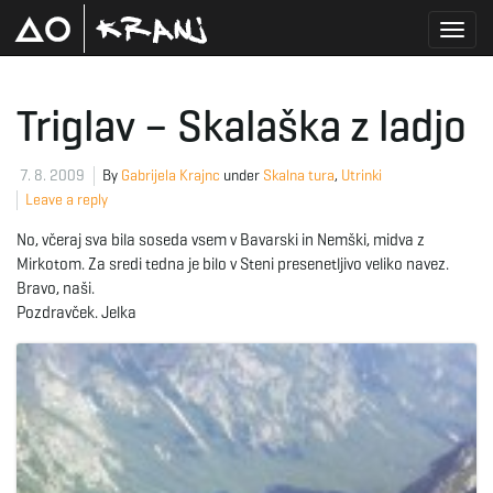
T
Triglav – Skalaška z ladjo
o
7. 8. 2009
By
Gabrijela Krajnc
under
Skalna tura
,
Utrinki
Leave a reply
No, včeraj sva bila soseda vsem v Bavarski in Nemški, midva z
g
Mirkotom. Za sredi tedna je bilo v Steni presenetljivo veliko navez.
Bravo, naši.
Pozdravček. Jelka
g
l