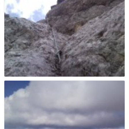
g
a
t
i
o
n