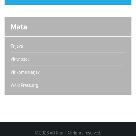
Meta
Prijava
Vir vnosov
Vir komentarjev
WordPress.org
© 2026 AO Kranj. All rights reserved.