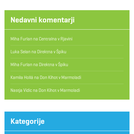
Nedavni komentarji
Miha Furlan
na
Centralna v Rjavini
Luka Selan
na
Direktna v Špiku
Miha Furlan
na
Direktna v Špiku
Kamila Hollá
na
Don Kihot v Marmoladi
Nastja Vidic
na
Don Kihot v Marmoladi
Kategorije