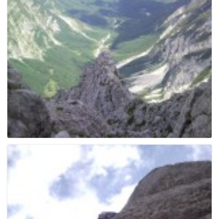
e
n
a
v
i