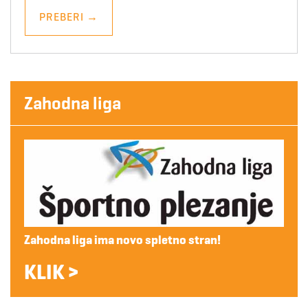
PREBERI
→
Zahodna liga
Zahodna liga ima novo spletno stran!
KLIK >