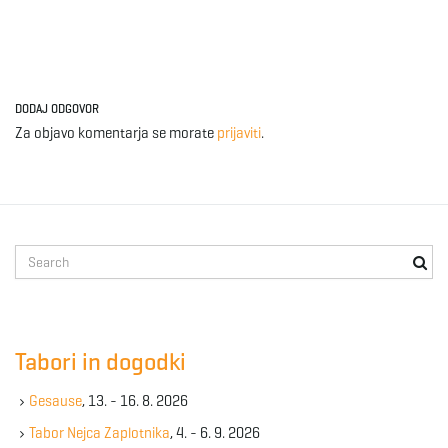
DODAJ ODGOVOR
Za objavo komentarja se morate
prijaviti
.
S
e
a
r
c
Tabori in dogodki
h
k
Gesause
, 13. - 16. 8. 2026
e
y
Tabor Nejca Zaplotnika
, 4. - 6. 9. 2026