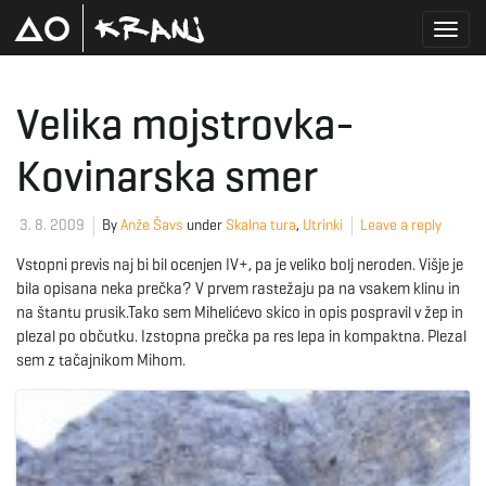
T
Velika mojstrovka-
Kovinarska smer
o
3. 8. 2009
By
Anže Šavs
under
Skalna tura
,
Utrinki
Leave a reply
g
Vstopni previs naj bi bil ocenjen IV+, pa je veliko bolj neroden. Višje je
bila opisana neka prečka? V prvem rastežaju pa na vsakem klinu in
na štantu prusik.Tako sem Mihelićevo skico in opis pospravil v žep in
plezal po občutku. Izstopna prečka pa res lepa in kompaktna. Plezal
g
sem z tačajnikom Mihom.
l