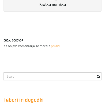
Kratka nemška
DODAJ ODGOVOR
Za objavo komentarja se morate
prijaviti
.
S
e
a
r
c
Tabori in dogodki
h