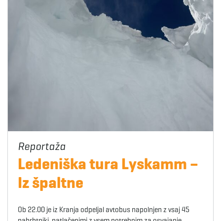
Ledeniška tura Lyskamm –
Iz špaltne
Ob 22.00 je iz Kranja odpeljal avtobus napolnjen z vsaj 45
nahrbtniki, natlačenimi z vsem potrebnim za osvajanje