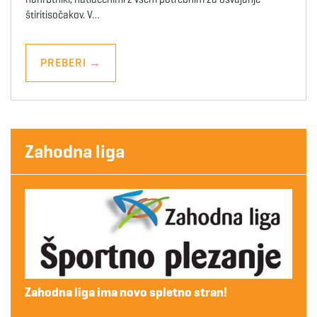
štiritisočakov. V…
PREBERI
→
Zahodna liga
Zahodna liga ima novo spletno stran!