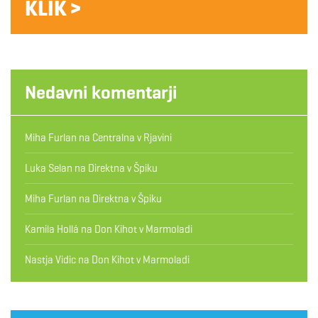
KLIK >
Nedavni komentarji
Miha Furlan
na
Centralna v Rjavini
Luka Selan
na
Direktna v Špiku
Miha Furlan
na
Direktna v Špiku
Kamila Hollá
na
Don Kihot v Marmoladi
Nastja Vidic
na
Don Kihot v Marmoladi