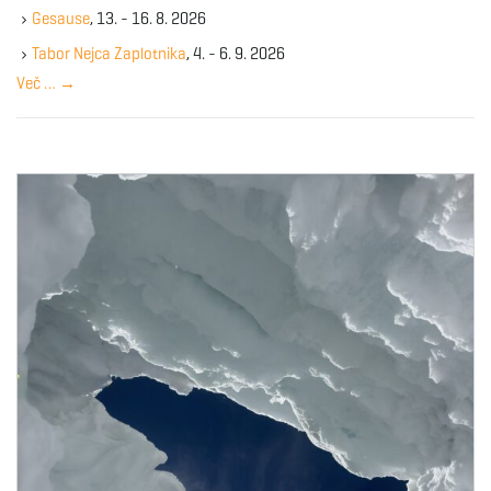
k
Gesause
, 13. - 16. 8. 2026
e
y
Tabor Nejca Zaplotnika
, 4. - 6. 9. 2026
w
Več …
→
o
r
d