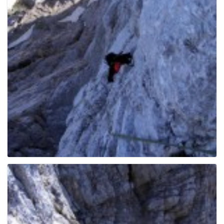
g
a
t
i
o
n