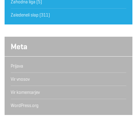
Zahodna liga
(5)
Zaledeneli slap
(311)
Meta
Prijava
Vir vnosov
Vir komentarjev
WordPress.org