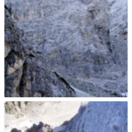
e
n
a
v
i