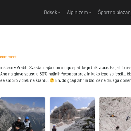
Odsek
Alpinizem
Športno plezan
 comment
iščem v Vratih. Svašta, najbrž ne morjo spat, ke je tolk vroče. Pa je blo res
 Ano na glavo spustila 50% najinih fotoaparatov. In kako lepo so leteli… či
eze stopilo v drek na štantu.
Eh, dolgcajt zihr ni blo, če ne druzga obn