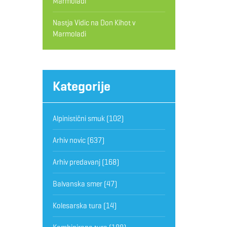
Marmoladi
Nastja Vidic
na
Don Kihot v
Marmoladi
Kategorije
Alpinistični smuk
(102)
Arhiv novic
(637)
Arhiv predavanj
(168)
Balvanska smer
(47)
Kolesarska tura
(14)