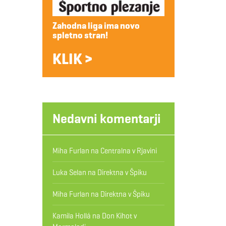
Zahodna liga ima novo
spletno stran!
KLIK >
Nedavni komentarji
Miha Furlan
na
Centralna v Rjavini
Luka Selan
na
Direktna v Špiku
Miha Furlan
na
Direktna v Špiku
Kamila Hollá
na
Don Kihot v