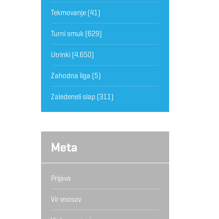
Tekmovanje
(41)
Turni smuk
(629)
Utrinki
(4.650)
Zahodna liga
(5)
Zaledeneli slap
(311)
Meta
Prijava
Vir vnosov