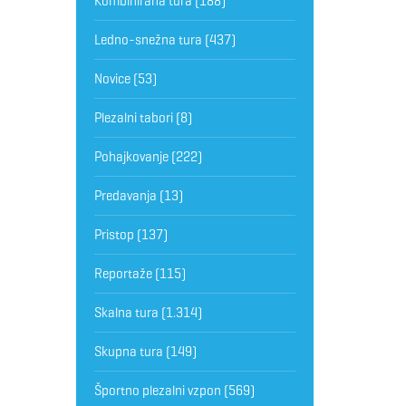
Kombinirana tura
(188)
Ledno-snežna tura
(437)
Novice
(53)
Plezalni tabori
(8)
Pohajkovanje
(222)
Predavanja
(13)
Pristop
(137)
Reportaže
(115)
Skalna tura
(1.314)
Skupna tura
(149)
Športno plezalni vzpon
(569)