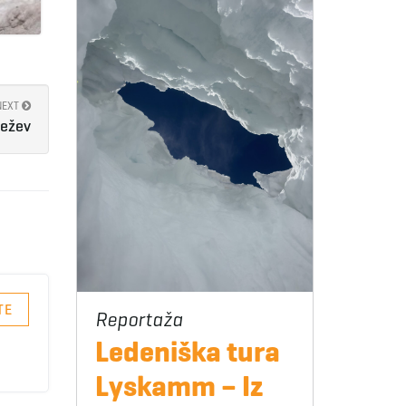
NEXT
vežev
TE
Ledeniška tura
Lyskamm – Iz