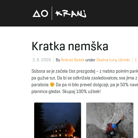
Kratka nemška
3. 8. 2009
By
Andraž Bežek
under
Skalna tura
,
Utrinki
1
Sobota se je začela čist prezgodej – z nabito polnim parkir
pa gužva tut. Da bi se odkrižala zasledovalcev, sva jima z
parabola
Da pa ni bilo preveč dolgcajt, pa je 50% nav
planince gledat. Skupaj 100% užitek!