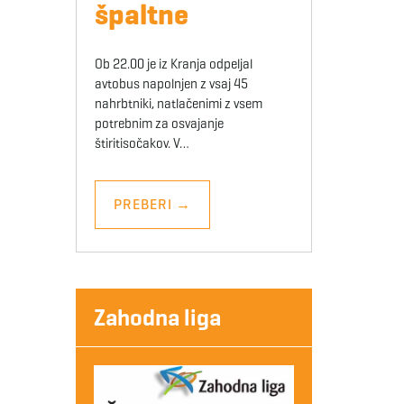
špaltne
Ob 22.00 je iz Kranja odpeljal
avtobus napolnjen z vsaj 45
nahrbtniki, natlačenimi z vsem
potrebnim za osvajanje
štiritisočakov. V…
PREBERI
→
Zahodna liga