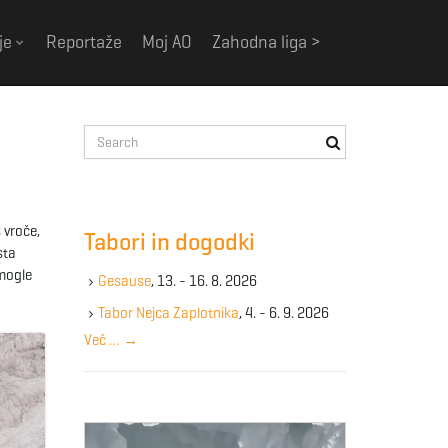
je
Reportaže
Moj AO
Zahodna liga >
S
e
a
r
c
 vroče,
Tabori in dogodki
h
sta
k
emogle
Gesause
, 13. - 16. 8. 2026
e
y
Tabor Nejca Zaplotnika
, 4. - 6. 9. 2026
w
Več …
→
o
r
d