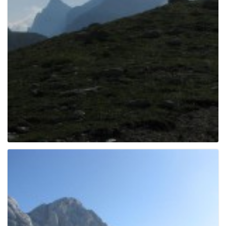
e
n
a
v
i