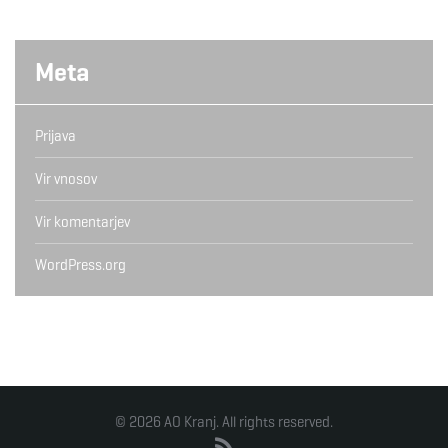
Meta
Prijava
Vir vnosov
Vir komentarjev
WordPress.org
© 2026 AO Kranj. All rights reserved.