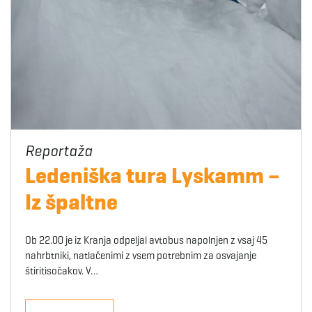
Ledeniška tura Lyskamm –
Iz špaltne
Ob 22.00 je iz Kranja odpeljal avtobus napolnjen z vsaj 45
nahrbtniki, natlačenimi z vsem potrebnim za osvajanje
štiritisočakov. V…