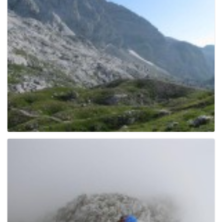
g
a
t
i
o
n