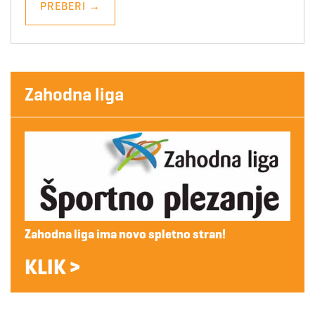
PREBERI
→
Zahodna liga
Zahodna liga ima novo spletno stran!
KLIK >