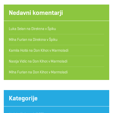
Nedavni komentarji
Luka Selan
na
Direktna v Špiku
Miha Furlan
na
Direktna v Špiku
Kamila Hollá
na
Don Kihot v Marmoladi
Nastja Vidic
na
Don Kihot v Marmoladi
Miha Furlan
na
Don Kihot v Marmoladi
Kategorije