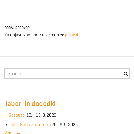
DODAJ ODGOVOR
Za objavo komentarja se morate
prijaviti
.
S
e
a
r
c
Tabori in dogodki
h
k
Gesause
, 13. - 16. 8. 2026
e
y
Tabor Nejca Zaplotnika
, 4. - 6. 9. 2026
w
Več …
→