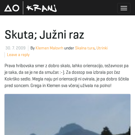
T
Skuta; Južni raz
o
30. 7. 2009
By
Klemen Malovrh
under
Skalna tura
,
Utrinki
Leave a reply
Prava hribovska smer z dobro skalo, lahko orientacijo, težavnost pa
g
je taka, da se je ne da smučat :-). Za dostop sva izbrala pot čez
Kokrško sedlo. Megla naju pri orientaciji ni ovirala, je pa dobro ščitila
pred soncem. Grega in Klemen sva včeraj uživala na polno!
g
l