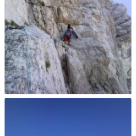
g
a
t
i
o
n