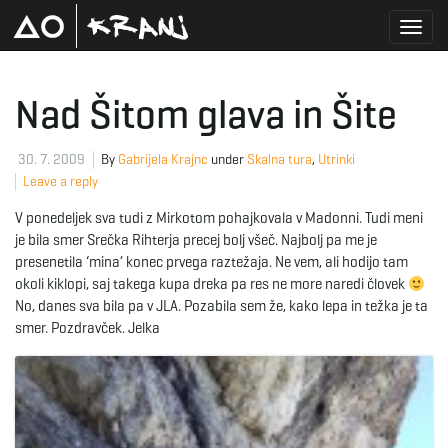
T
Nad Šitom glava in Šite
o
30. 7. 2009
By
Gabrijela Krajnc
under
Skalna tura
,
Utrinki
Leave a reply
V ponedeljek sva tudi z Mirkotom pohajkovala v Madonni. Tudi meni
g
je bila smer Srečka Rihterja precej bolj všeč. Najbolj pa me je
presenetila ‘mina’ konec prvega raztežaja. Ne vem, ali hodijo tam
okoli kiklopi, saj takega kupa dreka pa res ne more naredi človek
No, danes sva bila pa v JLA. Pozabila sem že, kako lepa in težka je ta
g
smer. Pozdravček. Jelka
l