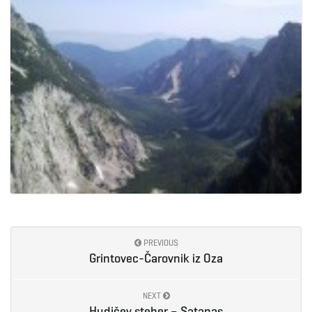
PREVIOUS
Grintovec-Čarovnik iz Oza
NEXT
Hudičev steber – Satanas