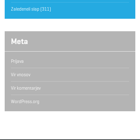
Zaledeneli slap
(311)
Meta
Prijava
Vir vnosov
Vir komentarjev
WordPress.org