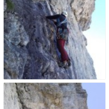
e
n
a
v
i