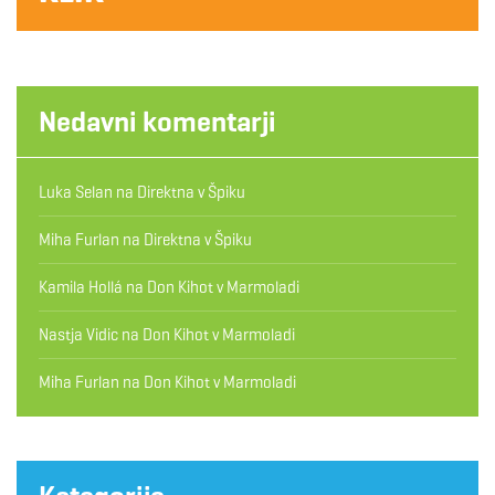
Nedavni komentarji
Luka Selan
na
Direktna v Špiku
Miha Furlan
na
Direktna v Špiku
Kamila Hollá
na
Don Kihot v Marmoladi
Nastja Vidic
na
Don Kihot v Marmoladi
Miha Furlan
na
Don Kihot v Marmoladi