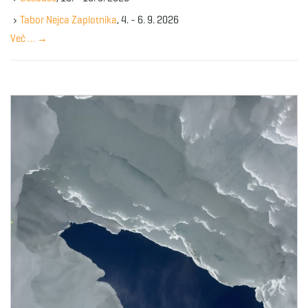
e
y
Tabor Nejca Zaplotnika
, 4. - 6. 9. 2026
w
Več …
→
o
r
d