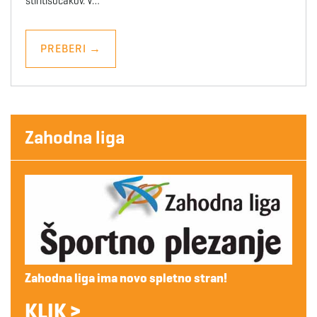
štiritisočakov. V…
PREBERI
→
Zahodna liga
Zahodna liga ima novo spletno stran!
KLIK >