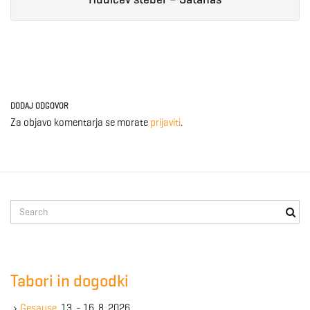
DODAJ ODGOVOR
Za objavo komentarja se morate
prijaviti
.
S
e
a
r
c
Tabori in dogodki
h
k
Gesause
, 13. - 16. 8. 2026