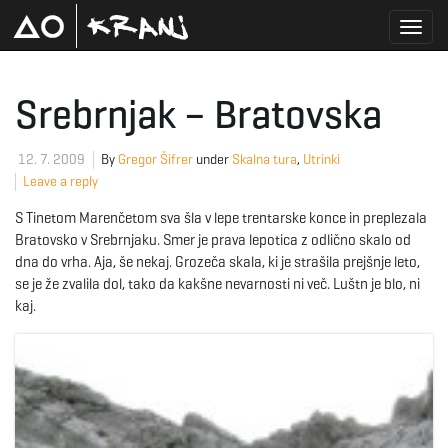
T
Srebrnjak – Bratovska
o
12. 7. 2009
By
Gregor Šifrer
under
Skalna tura
,
Utrinki
Leave a reply
S Tinetom Marenčetom sva šla v lepe trentarske konce in preplezala
g
Bratovsko v Srebrnjaku. Smer je prava lepotica z odlično skalo od
dna do vrha. Aja, še nekaj. Grozeča skala, ki je strašila prejšnje leto,
se je že zvalila dol, tako da kakšne nevarnosti ni več. Luštn je blo, ni
kaj.
g
l