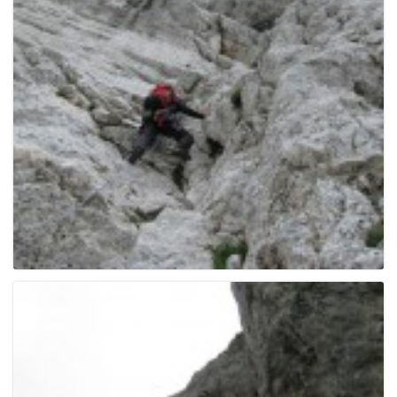
e
n
a
v
i