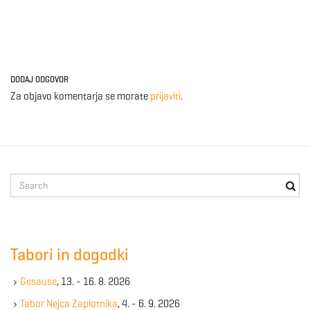
DODAJ ODGOVOR
Za objavo komentarja se morate
prijaviti
.
S
e
a
r
c
Tabori in dogodki
h
k
Gesause
, 13. - 16. 8. 2026
e
y
Tabor Nejca Zaplotnika
, 4. - 6. 9. 2026