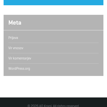
Meta
Prijava
Vir vnosov
Vir komentarjev
WordPress.org
© 2026 AO Kranj. All rights reserved.