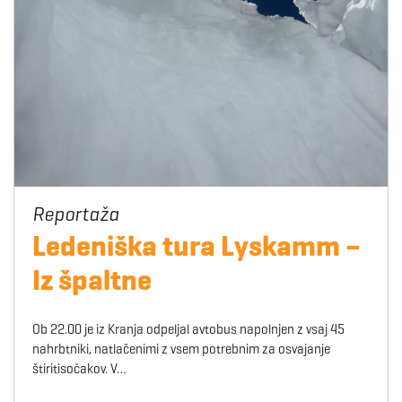
Ledeniška tura Lyskamm –
Iz špaltne
Ob 22.00 je iz Kranja odpeljal avtobus napolnjen z vsaj 45
nahrbtniki, natlačenimi z vsem potrebnim za osvajanje
štiritisočakov. V…