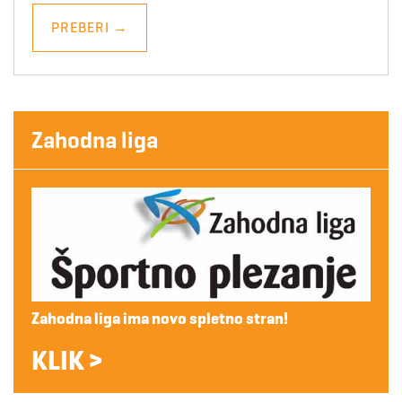
PREBERI
→
Zahodna liga
Zahodna liga ima novo spletno stran!
KLIK >