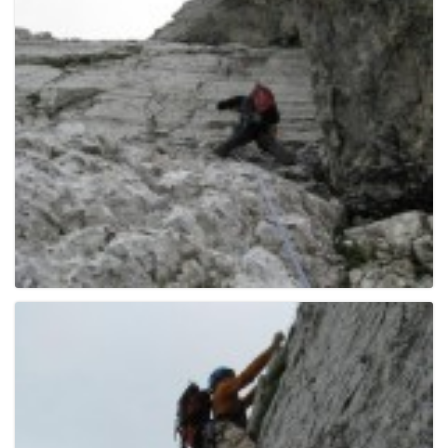
g
a
t
i
o
n