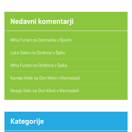
Nedavni komentarji
Miha Furlan
na
Centralna v Rjavini
Luka Selan
na
Direktna v Špiku
Miha Furlan
na
Direktna v Špiku
Kamila Hollá
na
Don Kihot v Marmoladi
Nastja Vidic
na
Don Kihot v Marmoladi
Kategorije