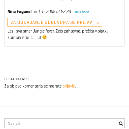
Nina Faganel
on
1. 6. 2009 at 22:23
AUTHOR
ZA DODAJANJE ODGOVORA SE PRIJAVITE
Lezli sva smer Jungle fever. Zelo zahtevno, prečka v platki,
štantali v rufici….uf
DODAJ ODGOVOR
Za objavo komentarja se morate
prijaviti
.
S
e