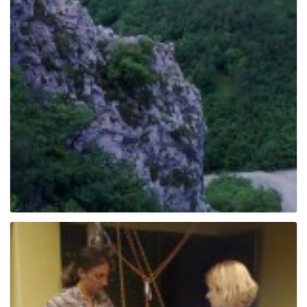
g
a
t
i
o
n