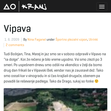
T
Vipava
o
1. 6. 2009
By
Nina Faganel
under
Športno plezalni vzpon
,
Utrinki
2 comments
Tudi Boštjan, Tina, Matej in jaz smo se v soboto odpravili v Vipavo na
g
“ta dolge”. Kot že rečeno je bilo vreme ugodno. Vsi smo zlezli po 3
smeri. Po uspešnem dnevu smo odšli na vikendico v želji da bomo
drug dan frikali še v Vipavski Beli, vendar nas je zaustavil dež. Tako
smo ostali kar v vinogradu in si čas krajšali drugače, obenem pa
g
povadili še reševanje padlega. Tako da Drago, tukaj so fotke
l