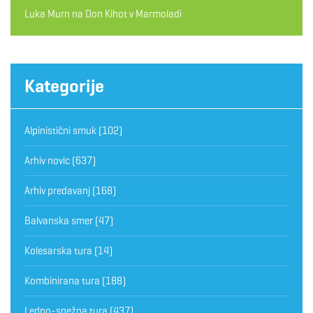
Luka Murn
na
Don Kihot v Marmoladi
Kategorije
Alpinistični smuk
(102)
Arhiv novic
(637)
Arhiv predavanj
(168)
Balvanska smer
(47)
Kolesarska tura
(14)
Kombinirana tura
(188)
Ledno-snežna tura
(437)