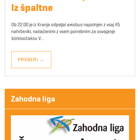
Iz špaltne
Ob 22.00 je iz Kranja odpeljal avtobus napolnjen z vsaj 45
nahrbtniki, natlačenimi z vsem potrebnim za osvajanje
štiritisočakov. V…
PREBERI
→
Zahodna liga