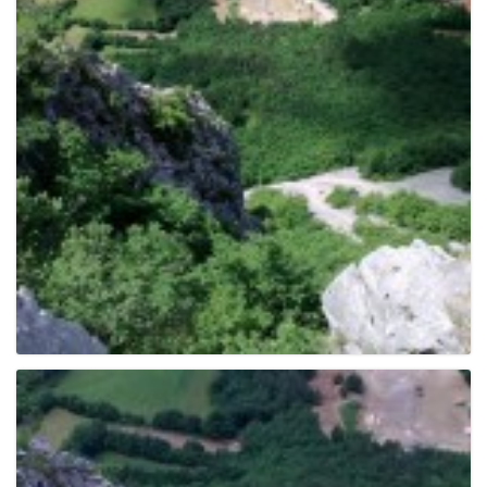
e
n
a
v
i