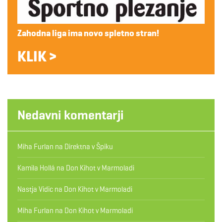
Zahodna liga ima novo spletno stran!
KLIK >
Nedavni komentarji
Miha Furlan
na
Direktna v Špiku
Kamila Hollá
na
Don Kihot v Marmoladi
Nastja Vidic
na
Don Kihot v Marmoladi
Miha Furlan
na
Don Kihot v Marmoladi