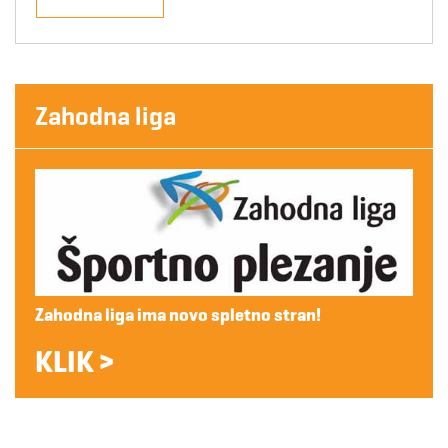
Zahodna liga
Zahodna liga ima novo spletno stran!
KLIK >