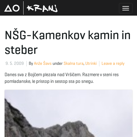
T
NŠG-Kamenkov kamin in
steber
o
9. 5. 2009
By
Anže Šavs
under
Skalna tura
,
Utrinki
Leave a reply
g
Danes sva z Bojčem plezala nad Vršičem. Razmere v steni res
pomladanske, le pristop in sestop sta po snegu.
g
l