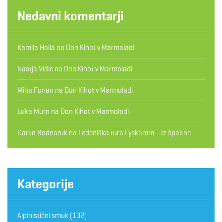
Nedavni komentarji
Kamila Hollá
na
Don Kihot v Marmoladi
Nastja Vidic
na
Don Kihot v Marmoladi
Miha Furlan
na
Don Kihot v Marmoladi
Luka Murn
na
Don Kihot v Marmoladi
Darko Bodnaruk
na
Ledeniška tura Lyskamm – Iz špaltne
Kategorije
Alpinistični smuk
(102)