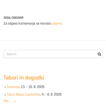
DODAJ ODGOVOR
Za objavo komentarja se morate
prijaviti
.
S
e
a
r
c
Tabori in dogodki
h
k
Gesause
, 13. - 16. 8. 2026
e
y
Tabor Nejca Zaplotnika
, 4. - 6. 9. 2026
w
Več …
→
o