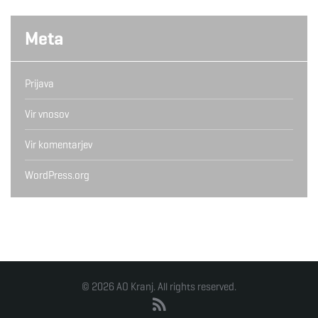
Meta
Prijava
Vir vnosov
Vir komentarjev
WordPress.org
© 2026 AO Kranj. All rights reserved.