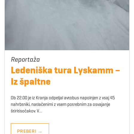
Ledeniška tura Lyskamm –
Iz špaltne
Ob 22.00 je iz Kranja odpeljal avtobus napolnjen z vsaj 45
nahrbtniki, natlačenimi z vsem potrebnim za osvajanje
štiritisočakov. V…
PREBERI
→