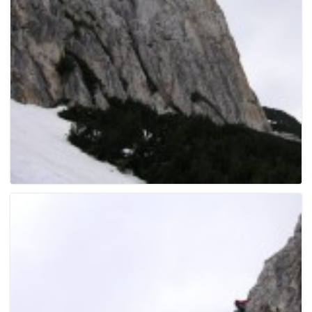
e
n
a
v
i