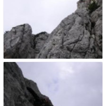
g
a
t
i
o
n