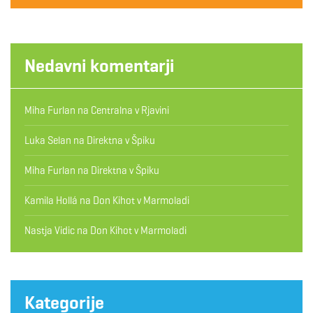
Nedavni komentarji
Miha Furlan
na
Centralna v Rjavini
Luka Selan
na
Direktna v Špiku
Miha Furlan
na
Direktna v Špiku
Kamila Hollá
na
Don Kihot v Marmoladi
Nastja Vidic
na
Don Kihot v Marmoladi
Kategorije