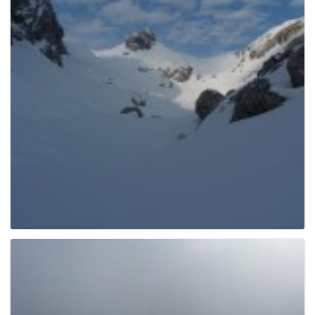
e
n
a
v
i