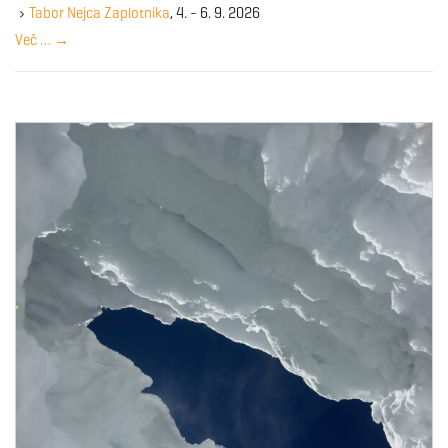
y
Tabor Nejca Zaplotnika
, 4. - 6. 9. 2026
w
Več …
→
o
r
d