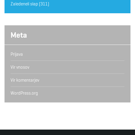
Zaledeneli slap
(311)
Meta
Prijava
Vir vnosov
Vir komentarjev
WordPress.org