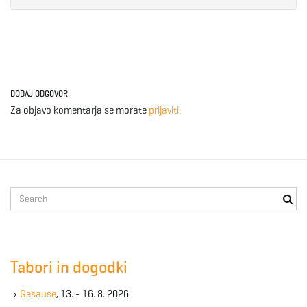
DODAJ ODGOVOR
Za objavo komentarja se morate
prijaviti
.
S
e
a
r
c
Tabori in dogodki
h
k
Gesause
, 13. - 16. 8. 2026
e