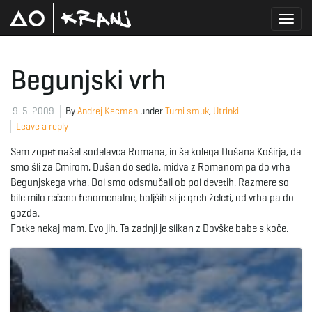
T
Begunjski vrh
o
9. 5. 2009
By
Andrej Kecman
under
Turni smuk
,
Utrinki
Leave a reply
Sem zopet našel sodelavca Romana, in še kolega Dušana Koširja, da
g
smo šli za Cmirom, Dušan do sedla, midva z Romanom pa do vrha
Begunjskega vrha. Dol smo odsmučali ob pol devetih. Razmere so
bile milo rečeno fenomenalne, boljših si je greh želeti, od vrha pa do
gozda.
g
Fotke nekaj mam. Evo jih. Ta zadnji je slikan z Dovške babe s koče.
l