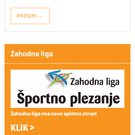
PREBERI
→
Zahodna liga
Zahodna liga ima novo spletno stran!
KLIK >