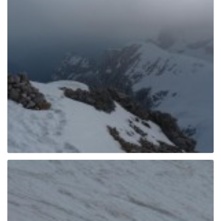
g
a
t
i
o
n