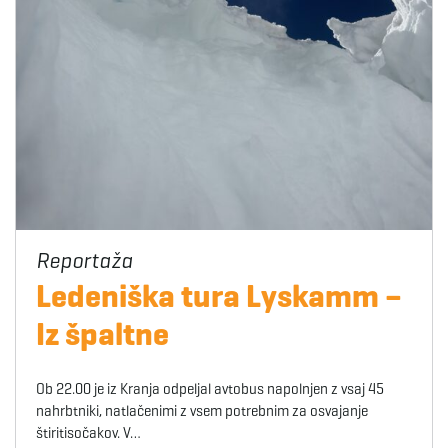
Ledeniška tura Lyskamm –
Iz špaltne
Ob 22.00 je iz Kranja odpeljal avtobus napolnjen z vsaj 45
nahrbtniki, natlačenimi z vsem potrebnim za osvajanje
štiritisočakov. V…