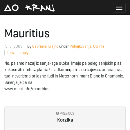
T
Mauritius
o
5. 5. 2009
By
Gabrijela Krajnc
under
Pohajkovanje
,
Utrinki
Leave a reply
No, pa smo nazaj iz sanjskega otoka. Imajo pa poleg sanjskih plaž,
g
kokosovih orehov, plantaž sladkornega trsa in čajevca, ananasov,..
tudi neverjetno prijazne ljudi in Materhorn, mont Blanc in Chamonix.
Galerija je pa na:
www.mepi.info/mauritius
g
PREVIOUS
l
Korzika