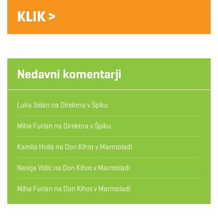
KLIK >
Nedavni komentarji
Luka Selan
na
Direktna v Špiku
Miha Furlan
na
Direktna v Špiku
Kamila Hollá
na
Don Kihot v Marmoladi
Nastja Vidic
na
Don Kihot v Marmoladi
Miha Furlan
na
Don Kihot v Marmoladi