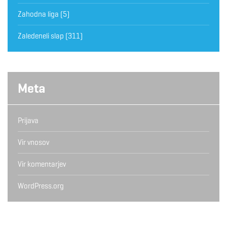
Zahodna liga
(5)
Zaledeneli slap
(311)
Meta
Prijava
Vir vnosov
Vir komentarjev
WordPress.org