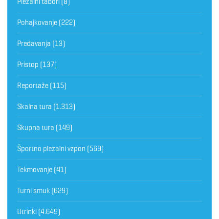
Plezalni tabori
(8)
Pohajkovanje
(222)
Predavanja
(13)
Pristop
(137)
Reportaže
(115)
Skalna tura
(1.313)
Skupna tura
(149)
Športno plezalni vzpon
(569)
Tekmovanje
(41)
Turni smuk
(629)
Utrinki
(4.649)