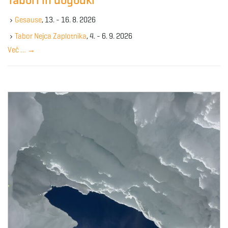
Tabori in dogodki
h
g
k
Gesause
, 13. - 16. 8. 2026
e
y
Tabor Nejca Zaplotnika
, 4. - 6. 9. 2026
w
Več …
→
a
o
r
d
t
i
o
n