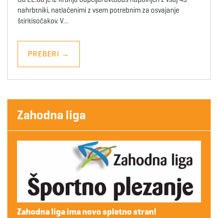
nahrbtniki, natlačenimi z vsem potrebnim za osvajanje
štiritisočakov. V…
PREBERI
→
Zahodna liga
Zahodna liga ima novo spletno stran!