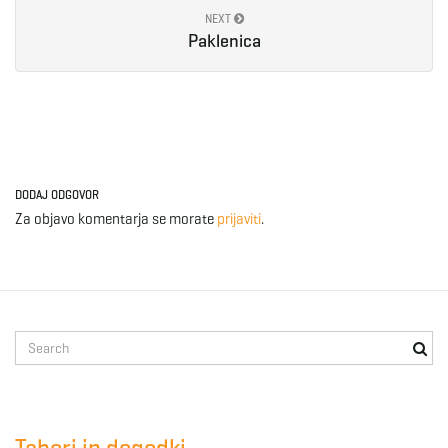
NEXT
e
Paklenica
n
DODAJ ODGOVOR
a
Za objavo komentarja se morate
prijaviti
.
v
S
e
i
a
r
c