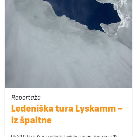
Ledeniška tura Lyskamm –
Iz špaltne
Ob 22.00 je iz Kranja odpeljal avtobus napolnjen z vsaj 45