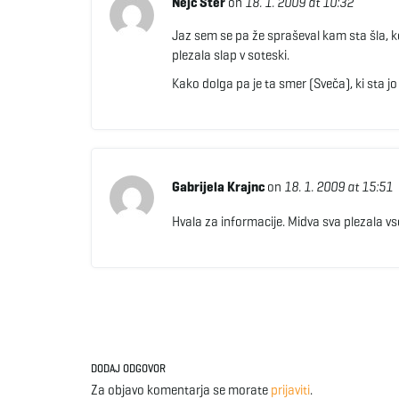
Nejc Šter
on
18. 1. 2009 at 10:32
Jaz sem se pa že spraševal kam sta šla, k
plezala slap v soteski.
Kako dolga pa je ta smer (Sveča), ki sta j
Gabrijela Krajnc
on
18. 1. 2009 at 15:51
Hvala za informacije. Midva sva plezala vs
DODAJ ODGOVOR
Za objavo komentarja se morate
prijaviti
.