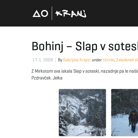
Bohinj – Slap v sotes
17. 1. 2009
By
Gabrijela Krajnc
under
Utrinki
,
Zaledeneli s
Z Mirkotom sva iskala Slap v soteski, nazadnje pa le naš
Pzdravček. Jelka