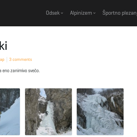
Odsek
Alpinizem
Športno plezan
ki
lap
3 comments
la eno zanimivo svečo.