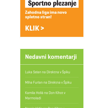
Zahodna liga ima novo
spletno stran!
KLIK >
Nedavni komentarji
Luka Selan
na
Direktna v Špiku
Miha Furlan
na
Direktna v Špiku
Kamila Hollá
na
Don Kihot v
Marmoladi