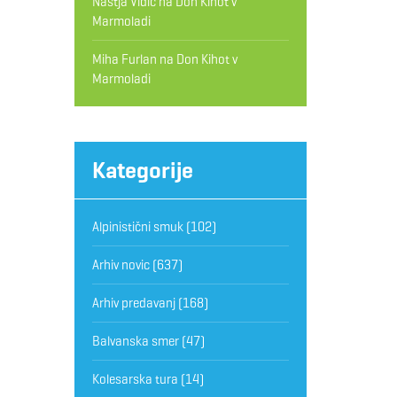
Nastja Vidic
na
Don Kihot v
Marmoladi
Miha Furlan
na
Don Kihot v
Marmoladi
Kategorije
Alpinistični smuk
(102)
Arhiv novic
(637)
Arhiv predavanj
(168)
Balvanska smer
(47)
Kolesarska tura
(14)