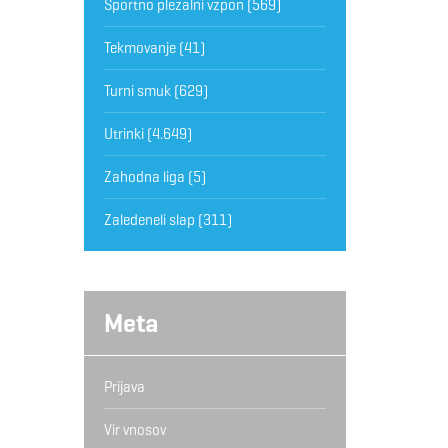
Športno plezalni vzpon
(569)
Tekmovanje
(41)
Turni smuk
(629)
Utrinki
(4.649)
Zahodna liga
(5)
Zaledeneli slap
(311)
Meta
Prijava
Vir vnosov