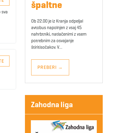
TE
špaltne
o sva
Ob 22.00 je iz Kranja odpeljal
avtobus napolnjen z vsaj 45
nahrbtniki, natlačenimi z vsem
potrebnim za osvajanje
štiritisočakov. V…
TE
PREBERI
→
Zahodna liga