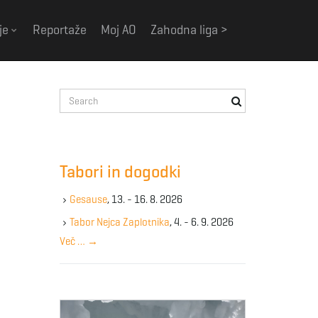
je
Reportaže
Moj AO
Zahodna liga >
S
e
a
r
c
Tabori in dogodki
h
k
Gesause
, 13. - 16. 8. 2026
e
y
Tabor Nejca Zaplotnika
, 4. - 6. 9. 2026
w
Več …
→
o
r
d