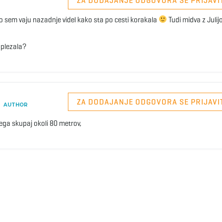
ZA DODAJANJE ODGOVORA SE PRIJAVI
o sem vaju nazadnje videl kako sta po cesti korakala
Tudi midva z Julij
o plezala?
ZA DODAJANJE ODGOVORA SE PRIJAVI
AUTHOR
ega skupaj okoli 80 metrov,