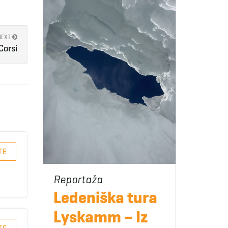
NEXT
Corsi
TE
Ledeniška tura
Lyskamm – Iz