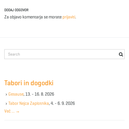
DODAJ ODGOVOR
Za objavo komentarja se morate
prijaviti
.
S
e
a
r
c
Tabori in dogodki
h
k
Gesause
, 13. - 16. 8. 2026
e
y
Tabor Nejca Zaplotnika
, 4. - 6. 9. 2026
w
Več …
→
o
r
d