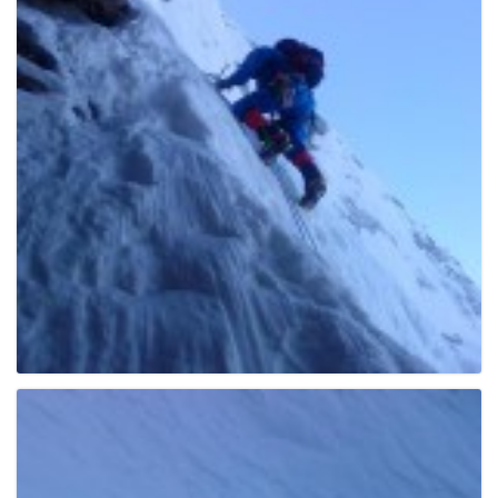
g
a
t
i
o
n