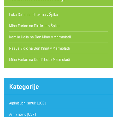
Luka Selan
na
Direktna v Špiku
Miha Furlan
na
Direktna v Špiku
Kamila Hollá
na
Don Kihot v Marmoladi
Nastja Vidic
na
Don Kihot v Marmoladi
Miha Furlan
na
Don Kihot v Marmoladi
Kategorije
Alpinistični smuk
(102)
Arhiv novic
(637)