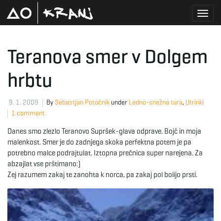
T
Teranova smer v Dolgem
hrbtu
o
9. 1. 2009
By
Sebastjan Potočnik
under
Ledno-snežna tura
,
Utrinki
1 comment
g
Danes smo zlezlo Teranovo Supršek-glava odprave. Bojč in moja
malenkost. Smer je do zadnjega skoka perfektna potem je pa
potrebno malce podrajtulat. Iztopna prečnica super narejena. Za
g
abzajlat vse prštimano:)
Zej razumem zakaj te zanohta k norca, pa zakaj pol bolijo prsti.
l