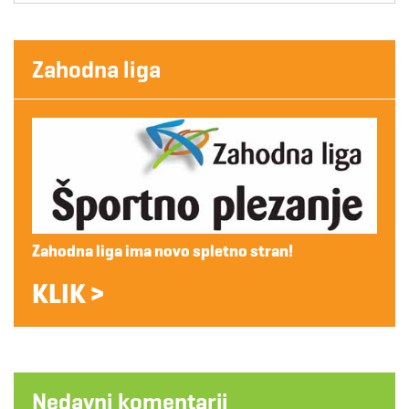
Zahodna liga
Zahodna liga ima novo spletno stran!
KLIK >
Nedavni komentarji