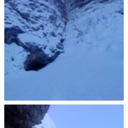
e
n
a
v
i