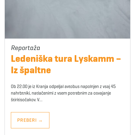
Ledeniška tura Lyskamm –
Iz špaltne
Ob 22.00 je iz Kranja odpeljal avtobus napolnjen z vsaj 45
nahrbtniki, natlačenimi z vsem potrebnim za osvajanje
štiritisočakov. V…
PREBERI
→