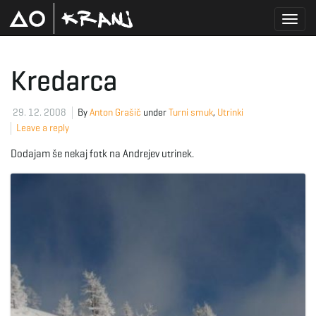
T
Kredarca
o
29. 12. 2008
By
Anton Grašič
under
Turni smuk
,
Utrinki
Leave a reply
Dodajam še nekaj fotk na Andrejev utrinek.
g
g
l