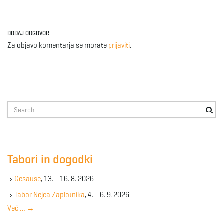
DODAJ ODGOVOR
Za objavo komentarja se morate
prijaviti
.
S
e
a
r
c
Tabori in dogodki
h
k
Gesause
, 13. - 16. 8. 2026
e
y
Tabor Nejca Zaplotnika
, 4. - 6. 9. 2026
w
Več …
→
o