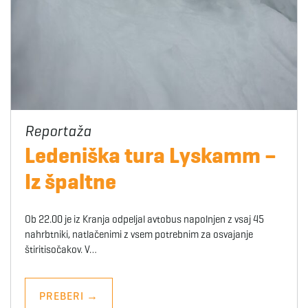
Ledeniška tura Lyskamm –
Iz špaltne
Ob 22.00 je iz Kranja odpeljal avtobus napolnjen z vsaj 45
nahrbtniki, natlačenimi z vsem potrebnim za osvajanje
štiritisočakov. V…
PREBERI
→