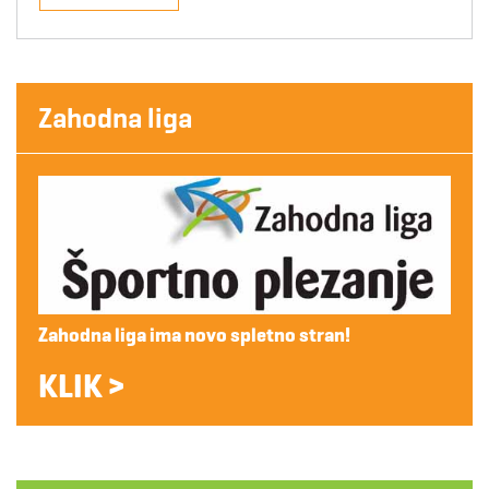
Zahodna liga
Zahodna liga ima novo spletno stran!
KLIK >