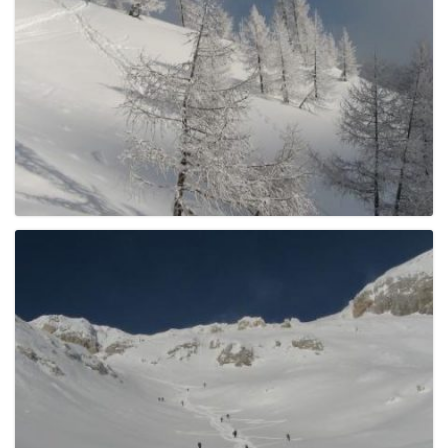
e
n
a
v
i