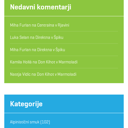
Nedavni komentarji
Miha Furlan
na
Centralna v Rjavini
Luka Selan
na
Direktna v Špiku
Miha Furlan
na
Direktna v Špiku
Kamila Hollá
na
Don Kihot v Marmoladi
Nastja Vidic
na
Don Kihot v Marmoladi
Kategorije
Alpinistični smuk
(102)