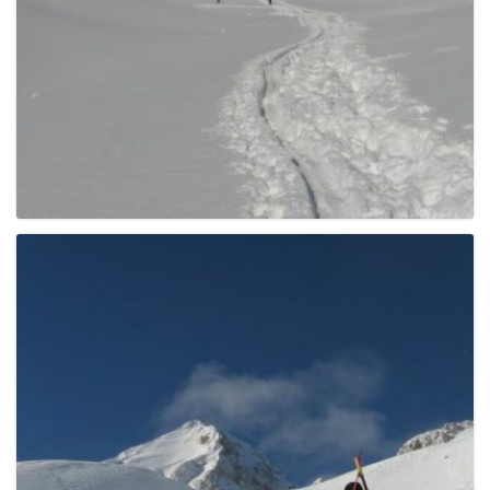
g
a
t
i
o
n