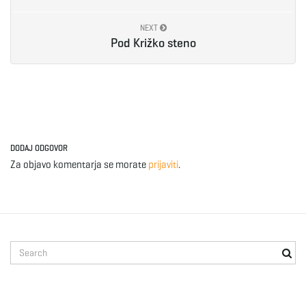
e
NEXT
Pod Križko steno
n
a
DODAJ ODGOVOR
Za objavo komentarja se morate
prijaviti
.
v
S
i
e
a
r