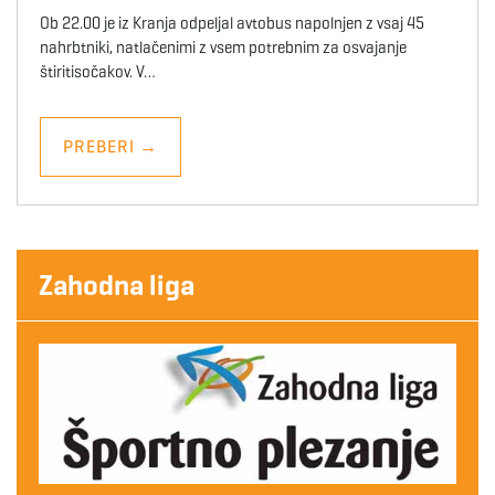
Ob 22.00 je iz Kranja odpeljal avtobus napolnjen z vsaj 45
nahrbtniki, natlačenimi z vsem potrebnim za osvajanje
štiritisočakov. V…
PREBERI
→
Zahodna liga