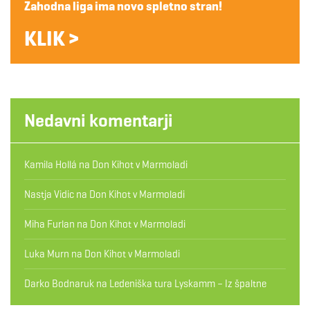
Zahodna liga ima novo spletno stran!
KLIK >
Nedavni komentarji
Kamila Hollá
na
Don Kihot v Marmoladi
Nastja Vidic
na
Don Kihot v Marmoladi
Miha Furlan
na
Don Kihot v Marmoladi
Luka Murn
na
Don Kihot v Marmoladi
Darko Bodnaruk
na
Ledeniška tura Lyskamm – Iz špaltne