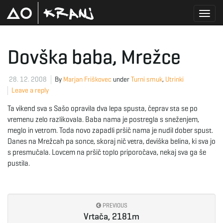
T
Dovška baba, Mrežce
o
28. 12. 2008
By
Marjan Friškovec
under
Turni smuk
,
Utrinki
Leave a reply
Ta vikend sva s Sašo opravila dva lepa spusta, čeprav sta se po
g
vremenu zelo razlikovala. Baba nama je postregla s sneženjem,
meglo in vetrom. Toda novo zapadli pršič nama je nudil dober spust.
Danes na Mrežcah pa sonce, skoraj nič vetra, deviška belina, ki sva jo
s presmučala. Lovcem na pršič toplo priporočava, nekaj sva ga še
g
pustila.
l
PREVIOUS
Vrtača, 2181m