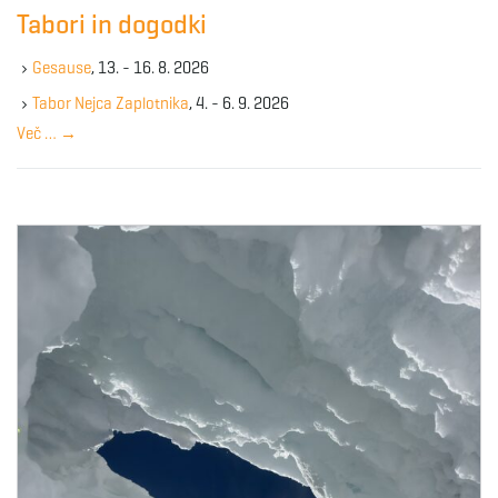
c
g
Tabori in dogodki
h
k
Gesause
, 13. - 16. 8. 2026
e
y
Tabor Nejca Zaplotnika
, 4. - 6. 9. 2026
a
w
Več …
→
o
r
d
t
i
o
n