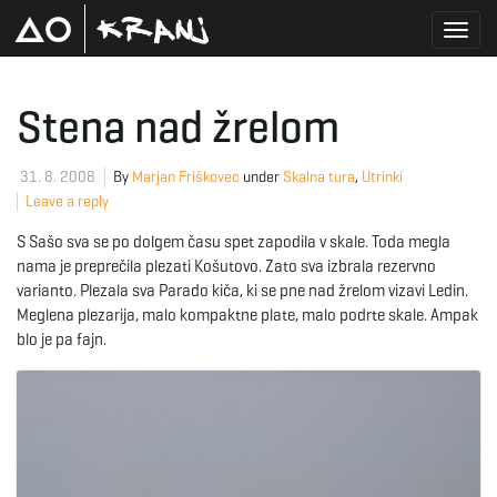
T
Stena nad žrelom
o
31. 8. 2008
By
Marjan Friškovec
under
Skalna tura
,
Utrinki
Leave a reply
S Sašo sva se po dolgem času spet zapodila v skale. Toda megla
g
nama je preprečila plezati Košutovo. Zato sva izbrala rezervno
varianto. Plezala sva Parado kiča, ki se pne nad žrelom vizavi Ledin.
Meglena plezarija, malo kompaktne plate, malo podrte skale. Ampak
blo je pa fajn.
g
l