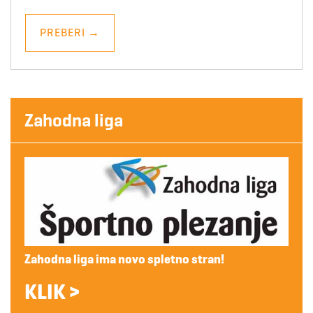
PREBERI
→
Zahodna liga
Zahodna liga ima novo spletno stran!
KLIK >