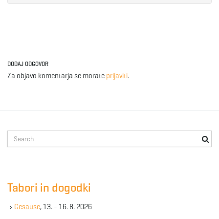
DODAJ ODGOVOR
Za objavo komentarja se morate
prijaviti
.
S
e
a
r
c
Tabori in dogodki
h
k
Gesause
, 13. - 16. 8. 2026
e