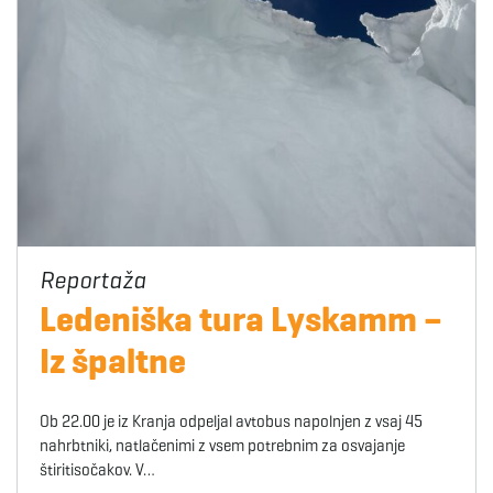
Ledeniška tura Lyskamm –
Iz špaltne
Ob 22.00 je iz Kranja odpeljal avtobus napolnjen z vsaj 45
nahrbtniki, natlačenimi z vsem potrebnim za osvajanje
štiritisočakov. V…