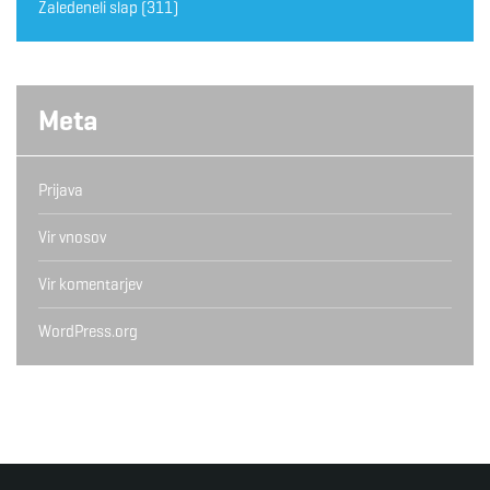
Zaledeneli slap
(311)
Meta
Prijava
Vir vnosov
Vir komentarjev
WordPress.org