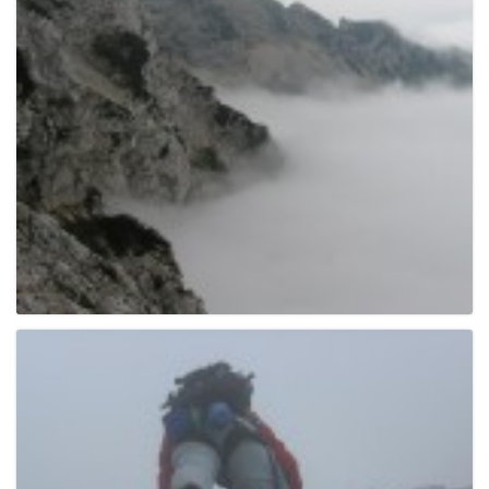
g
a
t
i
o
n