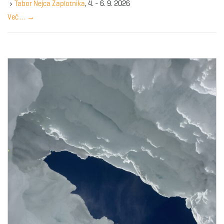
y
Tabor Nejca Zaplotnika
, 4. - 6. 9. 2026
w
Več …
→
o
r
d