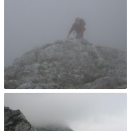
e
n
a
v
i