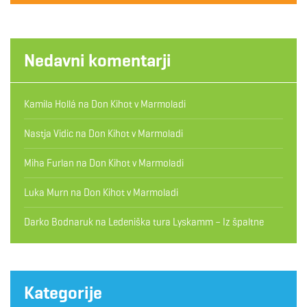
Nedavni komentarji
Kamila Hollá
na
Don Kihot v Marmoladi
Nastja Vidic
na
Don Kihot v Marmoladi
Miha Furlan
na
Don Kihot v Marmoladi
Luka Murn
na
Don Kihot v Marmoladi
Darko Bodnaruk
na
Ledeniška tura Lyskamm – Iz špaltne
Kategorije