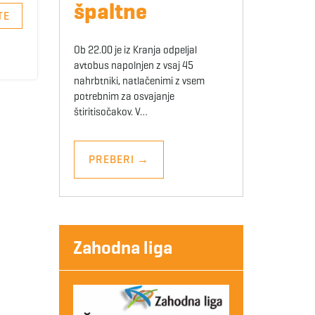
špaltne
TE
Ob 22.00 je iz Kranja odpeljal
avtobus napolnjen z vsaj 45
nahrbtniki, natlačenimi z vsem
potrebnim za osvajanje
štiritisočakov. V…
PREBERI
→
Zahodna liga