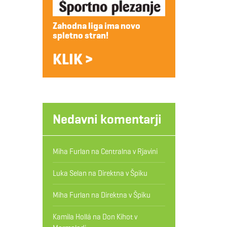
Zahodna liga ima novo
spletno stran!
KLIK >
Nedavni komentarji
Miha Furlan
na
Centralna v Rjavini
Luka Selan
na
Direktna v Špiku
Miha Furlan
na
Direktna v Špiku
Kamila Hollá
na
Don Kihot v