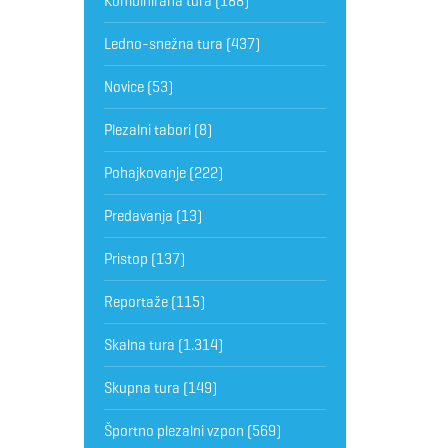
Kombinirana tura
(188)
Ledno-snežna tura
(437)
Novice
(53)
Plezalni tabori
(8)
Pohajkovanje
(222)
Predavanja
(13)
Pristop
(137)
Reportaže
(115)
Skalna tura
(1.314)
Skupna tura
(149)
Športno plezalni vzpon
(569)