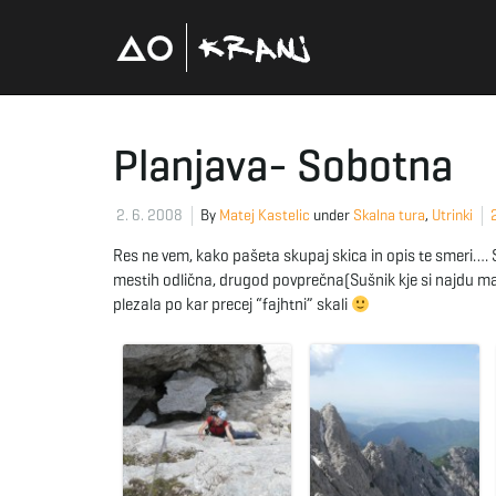
Planjava- Sobotna
2. 6. 2008
By
Matej Kastelic
under
Skalna tura
,
Utrinki
Res ne vem, kako pašeta skupaj skica in opis te smeri…. Sv
mestih odlična, drugod povprečna(Sušnik kje si najdu ma
plezala po kar precej “fajhtni” skali