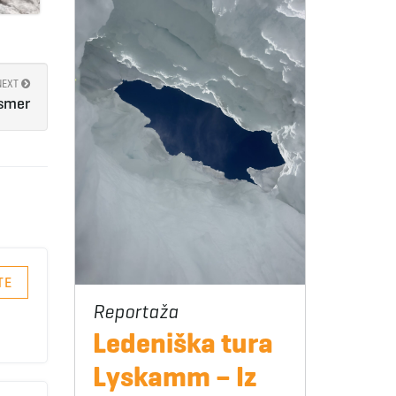
NEXT
 smer
TE
Ledeniška tura
Lyskamm – Iz