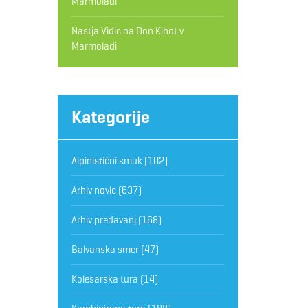
Marmoladi
Nastja Vidic
na
Don Kihot v
Marmoladi
Kategorije
Alpinistični smuk
(102)
Arhiv novic
(637)
Arhiv predavanj
(168)
Balvanska smer
(47)
Kolesarska tura
(14)