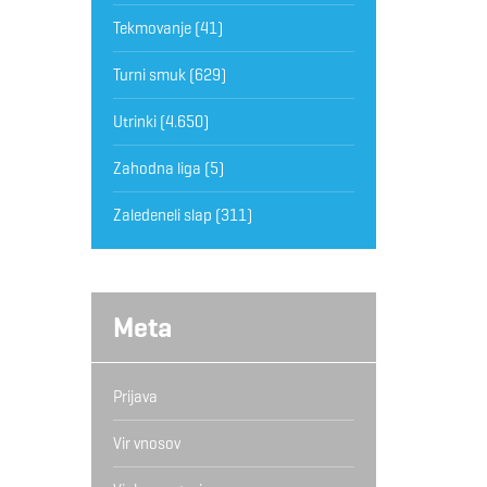
Tekmovanje
(41)
Turni smuk
(629)
Utrinki
(4.650)
Zahodna liga
(5)
Zaledeneli slap
(311)
Meta
Prijava
Vir vnosov