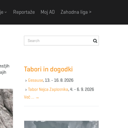
je
Reportaže
Moj AO
Zahodna liga >
S
e
a
r
c
težjih
Tabori in dogodki
h
ajih
k
Gesause
, 13. - 16. 8. 2026
e
y
Tabor Nejca Zaplotnika
, 4. - 6. 9. 2026
w
Več …
→
o
r
d