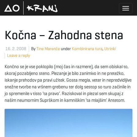
T
Kočna – Zahodna stena
o
16. 2. 2008
By
Tine Marenče
under
Kombinirana tura
,
Utrinki
Leave a reply
Končno se je vse poklopilo (moj čas in razmere), da sem obiskal to,
g
skoraj pozabljeno steno. Plezanje je bilo zanimivo in ne pretežko,
iskanje prehodov pa pravi užitek. Gosta megla, veter in nepredvidljive
snežne tvorbe na vršnem grebenu ter dolg sestop so turo začinile in
jo spremenile v tisto ‘ta pravo’. Raziskoval in plezal sem skupaj z
g
našim neumornim Suprškom in kamniškim ‘ta mlajšim’ Antetom.
l