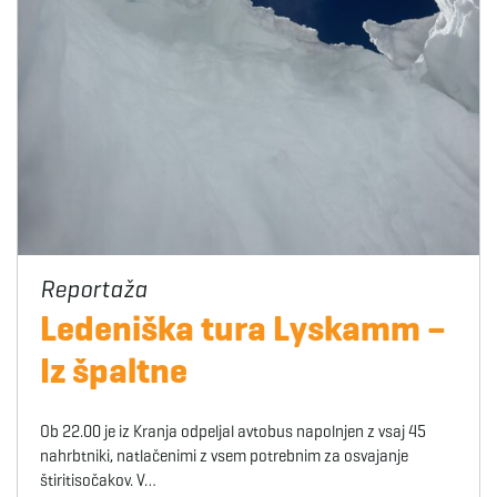
Ledeniška tura Lyskamm –
Iz špaltne
Ob 22.00 je iz Kranja odpeljal avtobus napolnjen z vsaj 45
nahrbtniki, natlačenimi z vsem potrebnim za osvajanje
štiritisočakov. V…