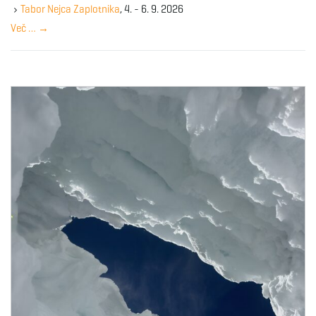
y
Tabor Nejca Zaplotnika
, 4. - 6. 9. 2026
w
Več …
→
o
r
d