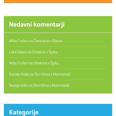
Nedavni komentarji
Miha Furlan
na
Centralna v Rjavini
Luka Selan
na
Direktna v Špiku
Miha Furlan
na
Direktna v Špiku
Kamila Hollá
na
Don Kihot v Marmoladi
Nastja Vidic
na
Don Kihot v Marmoladi
Kategorije