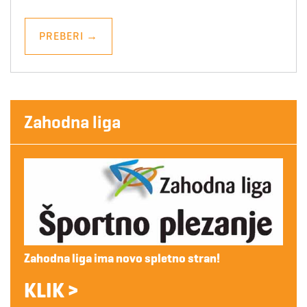
PREBERI
→
Zahodna liga
Zahodna liga ima novo spletno stran!
KLIK >