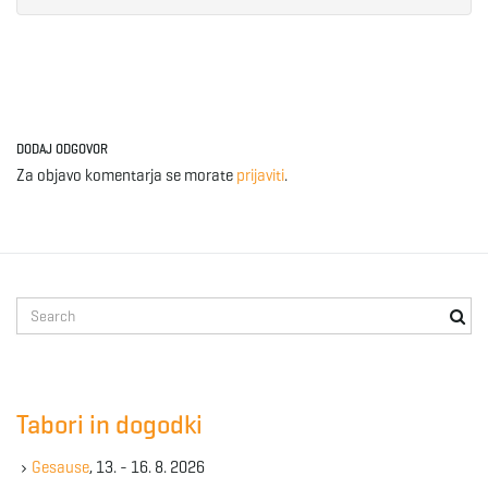
DODAJ ODGOVOR
Za objavo komentarja se morate
prijaviti
.
S
e
a
r
c
Tabori in dogodki
h
k
Gesause
, 13. - 16. 8. 2026
e