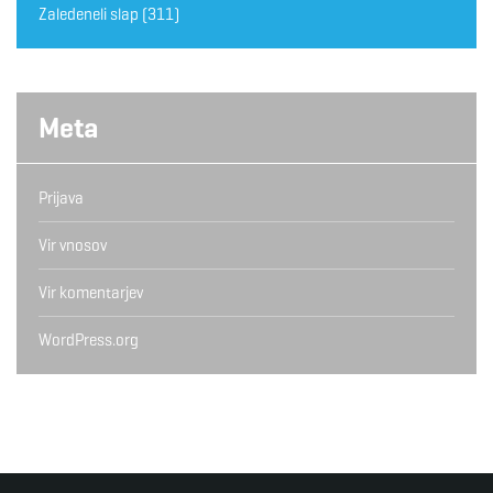
Zaledeneli slap
(311)
Meta
Prijava
Vir vnosov
Vir komentarjev
WordPress.org