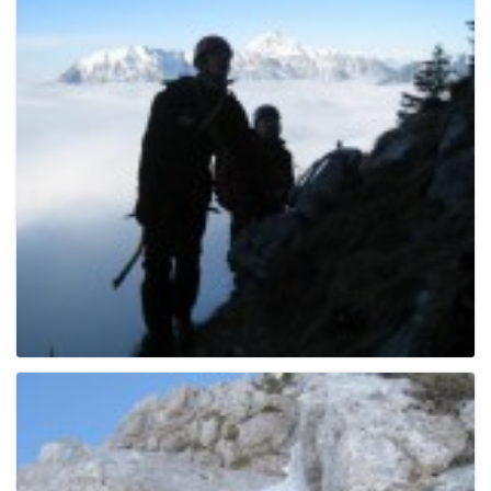
e
n
a
v
i