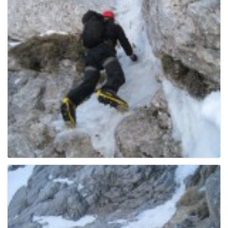
g
a
t
i
o
n