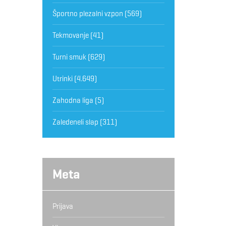
Športno plezalni vzpon
(569)
Tekmovanje
(41)
Turni smuk
(629)
Utrinki
(4.649)
Zahodna liga
(5)
Zaledeneli slap
(311)
Meta
Prijava