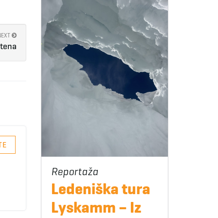
NEXT
tena
TE
Ledeniška tura
Lyskamm – Iz