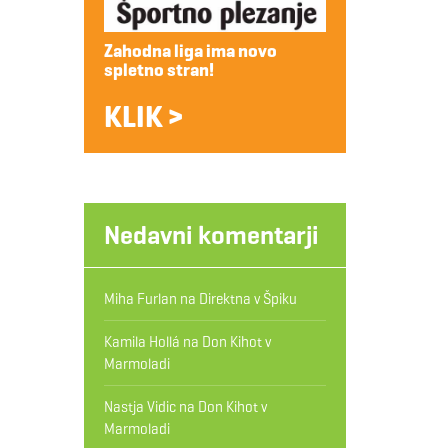
Zahodna liga ima novo
spletno stran!
KLIK >
Nedavni komentarji
Miha Furlan
na
Direktna v Špiku
Kamila Hollá
na
Don Kihot v
Marmoladi
Nastja Vidic
na
Don Kihot v
Marmoladi