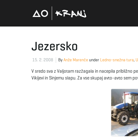
Jezersko
15. 2. 2008
By
Anže Marenče
under
Ledno-snežna tura
,
U
V sredo sva z Valjotam razžagala in nacepila približno pe
Vikijevi in Sinjemu slapu. Za vse skupaj avto-avto sem pot