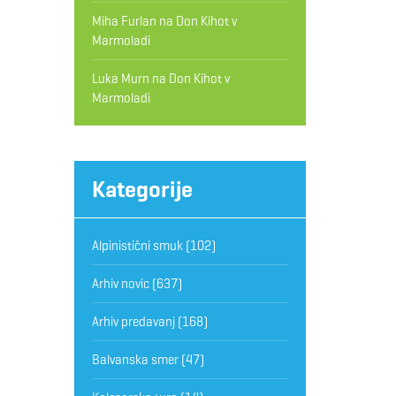
Miha Furlan
na
Don Kihot v
Marmoladi
Luka Murn
na
Don Kihot v
Marmoladi
Kategorije
Alpinistični smuk
(102)
Arhiv novic
(637)
Arhiv predavanj
(168)
Balvanska smer
(47)