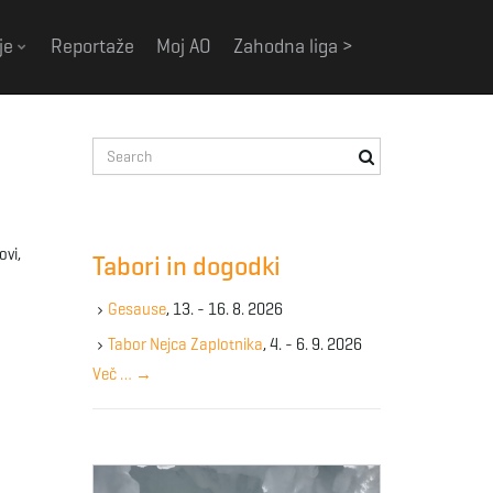
je
Reportaže
Moj AO
Zahodna liga >
S
e
a
r
c
ovi,
Tabori in dogodki
h
k
Gesause
, 13. - 16. 8. 2026
e
y
Tabor Nejca Zaplotnika
, 4. - 6. 9. 2026
w
Več …
→
o
r
d