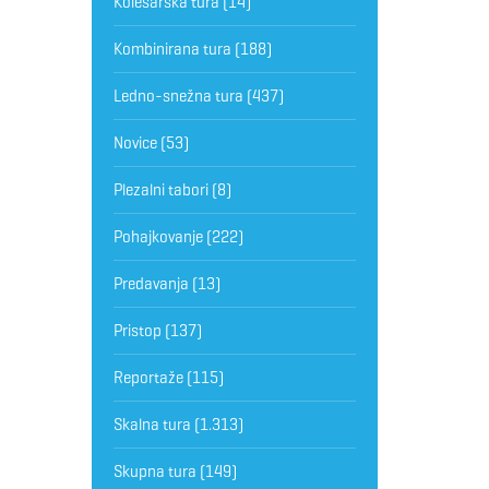
Kolesarska tura
(14)
Kombinirana tura
(188)
Ledno-snežna tura
(437)
Novice
(53)
Plezalni tabori
(8)
Pohajkovanje
(222)
Predavanja
(13)
Pristop
(137)
Reportaže
(115)
Skalna tura
(1.313)
Skupna tura
(149)