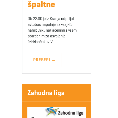
špaltne
Ob 22.00 je iz Kranja odpeljal
avtobus napolnjen z vsaj 45
nahrbtniki, natlačenimi z vsem
potrebnim za osvajanje
štiritisočakov. V…
PREBERI
→
Zahodna liga