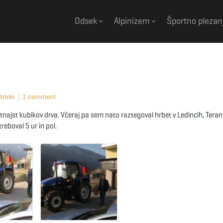
Odsek
Alpinizem
Športno plezan
trinki
1 comment
tnajst kubikov drva. Včeraj pa sem nato raztegoval hrbet v Ledincih, Teran
reboval 5 ur in pol.