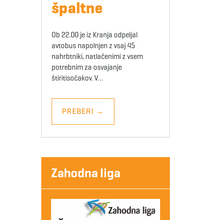
špaltne
Ob 22.00 je iz Kranja odpeljal
avtobus napolnjen z vsaj 45
nahrbtniki, natlačenimi z vsem
potrebnim za osvajanje
štiritisočakov. V…
PREBERI
→
Zahodna liga