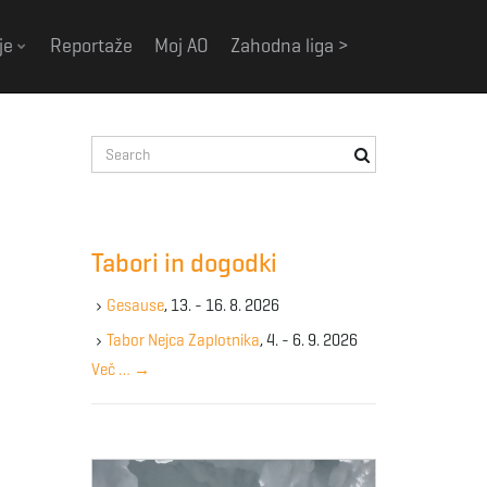
je
Reportaže
Moj AO
Zahodna liga >
S
e
a
r
c
Tabori in dogodki
h
k
Gesause
, 13. - 16. 8. 2026
e
y
Tabor Nejca Zaplotnika
, 4. - 6. 9. 2026
w
Več …
→
o
r
d