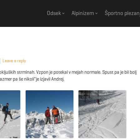
Odsek
Alpinizem
Športno plezan
Leave a reply
juških strminah. Vzpon je potekal v mejah normale. Spust pa je bil bolj
mer pa še nikoli”je izjavil Andrej.