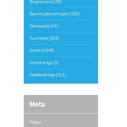
Skupna tura
(149)
Športno plezalni vzpon
(569)
Tekmovanje
(41)
Turni smuk
(629)
Utrinki
(4.649)
Zahodna liga
(5)
Zaledeneli slap
(311)
Meta
Prijava