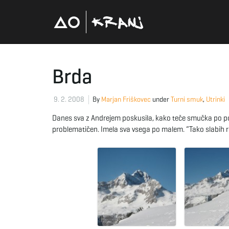
Brda
9. 2. 2008
By
Marjan Friškovec
under
Turni smuk
,
Utrinki
Danes sva z Andrejem poskusila, kako teče smučka po pokl
problematičen. Imela sva vsega po malem. “Tako slabih raz