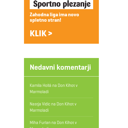
Zahodna liga ima novo
spletno stran!
KLIK >
Nedavni komentarji
Kamila Hollá
na
Don Kihot v
Marmoladi
Nastja Vidic
na
Don Kihot v
Marmoladi
Miha Furlan
na
Don Kihot v