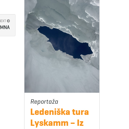
NEXT
OMNA
Ledeniška tura
Lyskamm – Iz