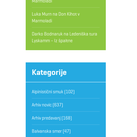
Marmoladi
Luka Murn
na
Don Kihot v
Marmoladi
Darko Bodnaruk
na
Ledeniška tura
Lyskamm – Iz špaltne
Kategorije
Alpinistični smuk
(102)
Arhiv novic
(637)
Arhiv predavanj
(168)
Balvanska smer
(47)