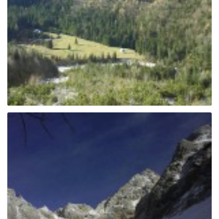
e
n
a
v
i