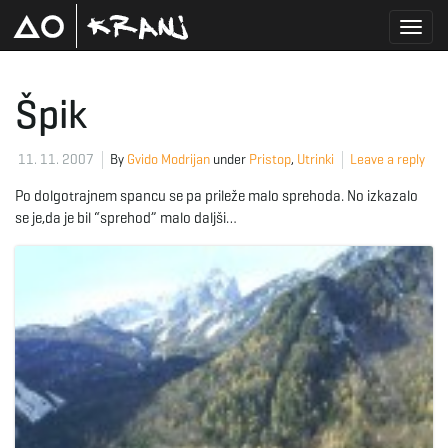
T
Špik
o
11. 11. 2007
By
Gvido Modrijan
under
Pristop
,
Utrinki
Leave a reply
Po dolgotrajnem spancu se pa prileže malo sprehoda. No izkazalo
se je,da je bil “sprehod” malo daljši…
g
g
l