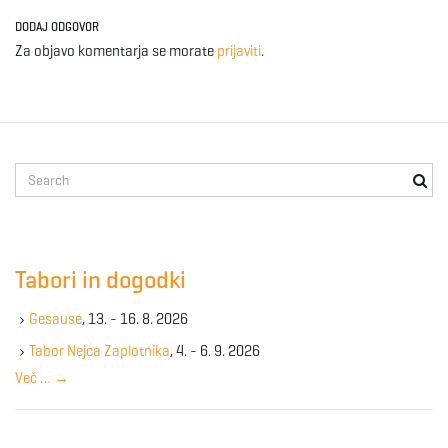
DODAJ ODGOVOR
Za objavo komentarja se morate
prijaviti
.
S
e
a
r
c
Tabori in dogodki
h
k
Gesause
, 13. - 16. 8. 2026
e
y
Tabor Nejca Zaplotnika
, 4. - 6. 9. 2026
w
Več …
→
o
r
d