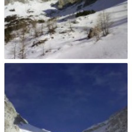
g
a
t
i
o
n