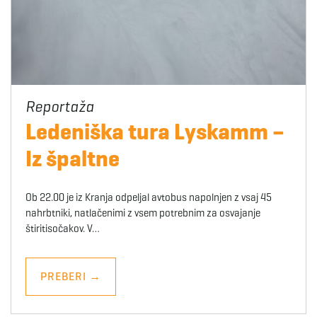
Ledeniška tura Lyskamm –
Iz špaltne
Ob 22.00 je iz Kranja odpeljal avtobus napolnjen z vsaj 45
nahrbtniki, natlačenimi z vsem potrebnim za osvajanje
štiritisočakov. V…
PREBERI
→