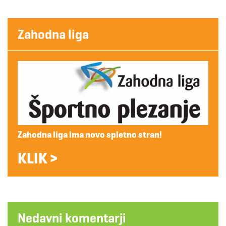
Zahodna liga
Zahodna liga ima novo spletno stran!
KLIK >
Nedavni komentarji