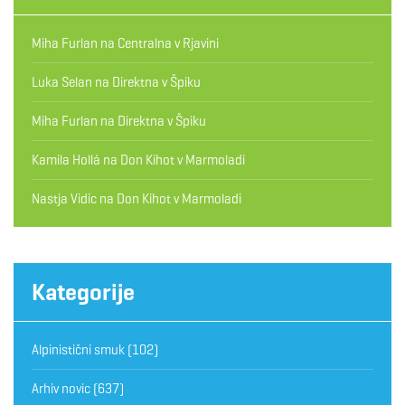
Miha Furlan
na
Centralna v Rjavini
Luka Selan
na
Direktna v Špiku
Miha Furlan
na
Direktna v Špiku
Kamila Hollá
na
Don Kihot v Marmoladi
Nastja Vidic
na
Don Kihot v Marmoladi
Kategorije
Alpinistični smuk
(102)
Arhiv novic
(637)