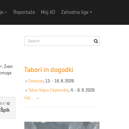
je
Reportaže
Moj AO
Zahodna liga >
S
e
a
r
c
a+, Žvan
Tabori in dogodki
h
Tortuga
k
Gesause
, 13. - 16. 8. 2026
e
y
Tabor Nejca Zaplotnika
, 4. - 6. 9. 2026
w
Več …
→
o
NEXT
r
Špik
d