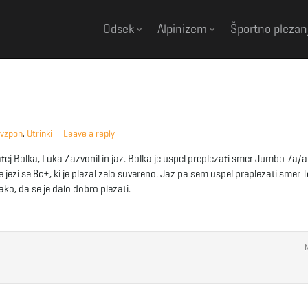
Odsek
Alpinizem
Športno plezan
 vzpon
,
Utrinki
Leave a reply
atej Bolka, Luka Zazvonil in jaz. Bolka je uspel preplezati smer Jumbo 7a/
 jezi se 8c+, ki je plezal zelo suvereno. Jaz pa sem uspel preplezati smer 
ako, da se je dalo dobro plezati.