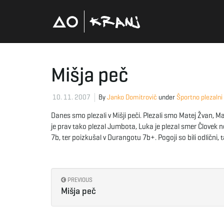
Mišja peč
10. 11. 2007
By
Janko Domitrovič
under
Športno plezalni
Danes smo plezali v Mišji peči. Plezali smo Matej Žvan, M
je prav tako plezal Jumbota, Luka je plezal smer Človek ne
7b, ter poizkušal v Durangotu 7b+. Pogoji so bili odlični, t
PREVIOUS
Mišja peč