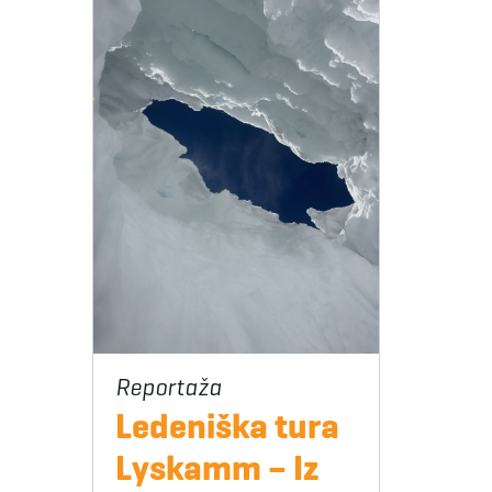
Ledeniška tura
Lyskamm – Iz