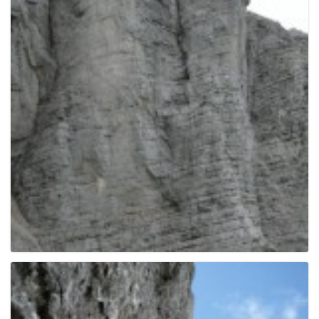
g
a
t
i
o
n