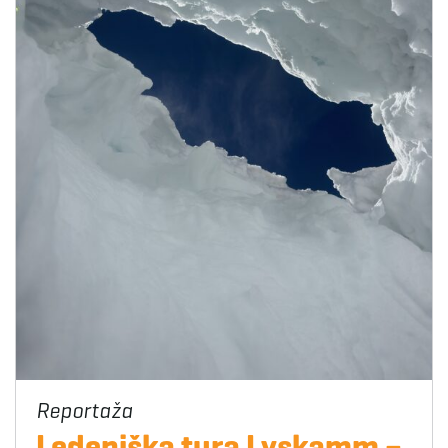
Ledeniška tura Lyskamm –