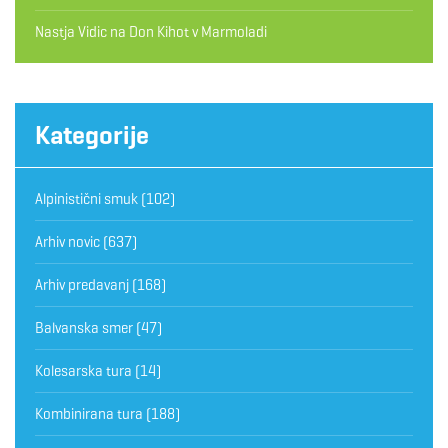
Nastja Vidic
na
Don Kihot v Marmoladi
Kategorije
Alpinistični smuk
(102)
Arhiv novic
(637)
Arhiv predavanj
(168)
Balvanska smer
(47)
Kolesarska tura
(14)
Kombinirana tura
(188)