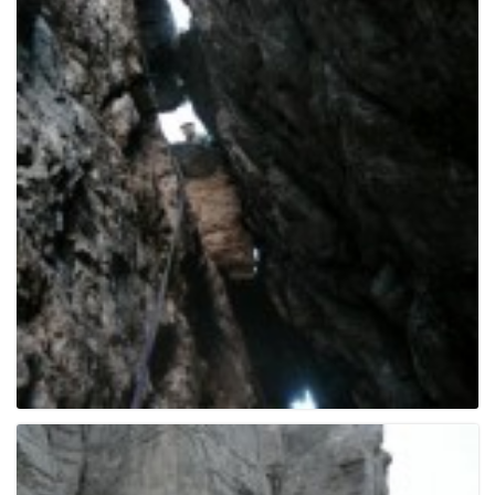
e
n
a
v
i