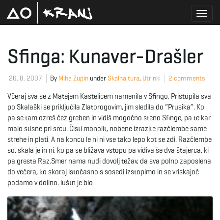
T
Sfinga: Kunaver-Drašler
o
26. 8. 2007
By
Miha Zupin
under
Skalna tura
,
Utrinki
2 comments
Včeraj sva se z Matejem Kastelicem namenila v Sfingo. Pristopila sva
po Skalaški se priključila Zlatorogovim, jim sledila do “Prusika”. Ko
g
pa se tam ozreš čez greben in vidiš mogočno steno Sfinge, pa te kar
malo stisne pri srcu. Čisti monolit, nobene izrazite razčlembe same
strehe in plati. A na koncu le ni ni vse tako lepo kot se zdi. Razčlembe
so, skala je in ni, ko pa se bližava vstopu pa vidiva še dva štajerca, ki
g
pa gresta Raz.Smer nama nudi dovolj težav, da sva polno zaposlena
do večera, ko skoraj istočasno s sosedi izstopimo in se vriskajoč
podamo v dolino. luštn je blo
l