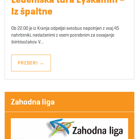
Iz špaltne
Ob 22.00 je iz Kranja odpeljal avtobus napolnjen z vsaj 45
nahrbtniki, natlačenimi z vsem potrebnim za osvajanje
štiritisočakov. V…
PREBERI
→
Zahodna liga