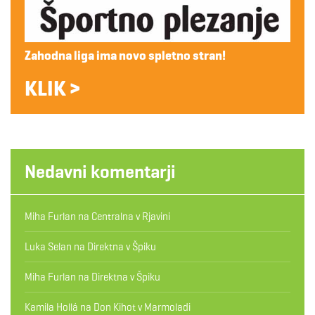
Zahodna liga ima novo spletno stran!
KLIK >
Nedavni komentarji
Miha Furlan
na
Centralna v Rjavini
Luka Selan
na
Direktna v Špiku
Miha Furlan
na
Direktna v Špiku
Kamila Hollá
na
Don Kihot v Marmoladi