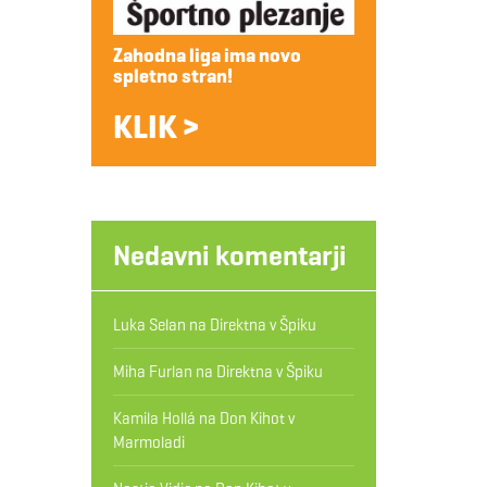
Zahodna liga ima novo
spletno stran!
KLIK >
Nedavni komentarji
Luka Selan
na
Direktna v Špiku
Miha Furlan
na
Direktna v Špiku
Kamila Hollá
na
Don Kihot v
Marmoladi