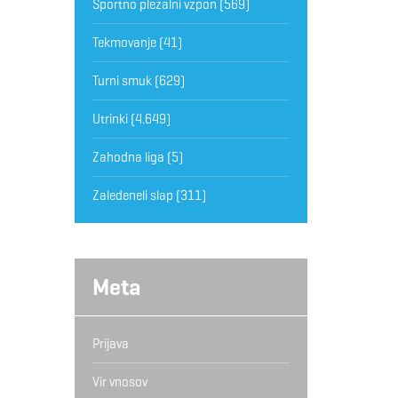
Športno plezalni vzpon
(569)
Tekmovanje
(41)
Turni smuk
(629)
Utrinki
(4.649)
Zahodna liga
(5)
Zaledeneli slap
(311)
Meta
Prijava
Vir vnosov