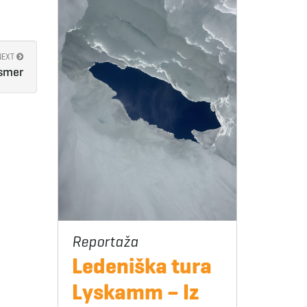
NEXT
 smer
Ledeniška tura
Lyskamm – Iz