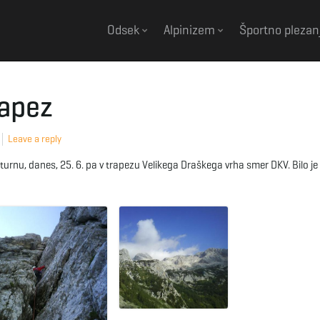
Odsek
Alpinizem
Športno plezan
rapez
Leave a reply
 turnu, danes, 25. 6. pa v trapezu Velikega Draškega vrha smer DKV. Bilo je