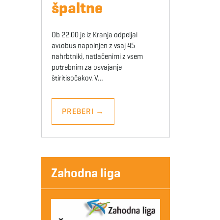
špaltne
Ob 22.00 je iz Kranja odpeljal
avtobus napolnjen z vsaj 45
nahrbtniki, natlačenimi z vsem
potrebnim za osvajanje
štiritisočakov. V…
PREBERI
→
Zahodna liga