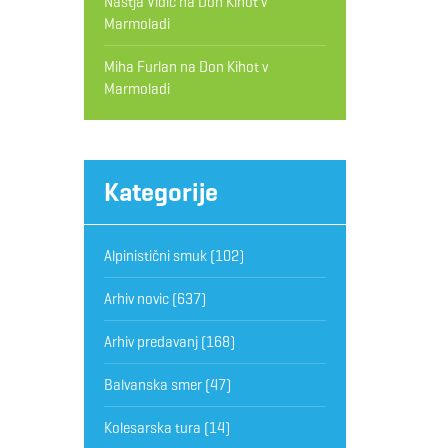
Nastja Vidic
na
Don Kihot v
Marmoladi
Miha Furlan
na
Don Kihot v
Marmoladi
Kategorije
Alpinistični smuk
(102)
Arhiv novic
(637)
Arhiv predavanj
(168)
Balvanska smer
(47)
Kolesarska tura
(14)