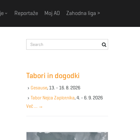
je
Reportaže
Moj AO
Zahodna liga >
S
e
a
r
c
Tabori in dogodki
h
k
Gesause
, 13. - 16. 8. 2026
e
y
Tabor Nejca Zaplotnika
, 4. - 6. 9. 2026
w
Več …
→
o
r
d