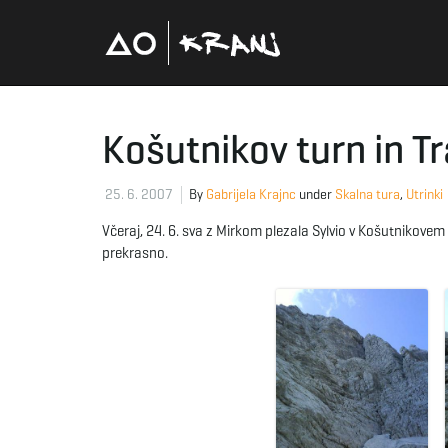
Košutnikov turn in T
25. 6. 2007
By
Gabrijela Krajnc
under
Skalna tura
,
Utrinki
Včeraj, 24. 6. sva z Mirkom plezala Sylvio v Košutnikovem
prekrasno.