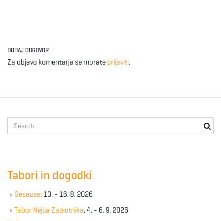
DODAJ ODGOVOR
Za objavo komentarja se morate
prijaviti
.
S
e
a
r
c
Tabori in dogodki
h
k
Gesause
, 13. - 16. 8. 2026
e
y
Tabor Nejca Zaplotnika
, 4. - 6. 9. 2026
w