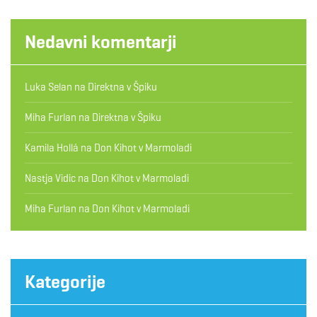
Nedavni komentarji
Luka Selan
na
Direktna v Špiku
Miha Furlan
na
Direktna v Špiku
Kamila Hollá
na
Don Kihot v Marmoladi
Nastja Vidic
na
Don Kihot v Marmoladi
Miha Furlan
na
Don Kihot v Marmoladi
Kategorije