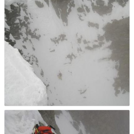
g
a
t
i
o
n