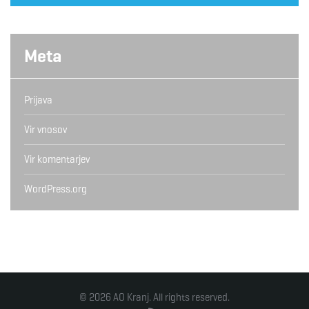
Meta
Prijava
Vir vnosov
Vir komentarjev
WordPress.org
© 2026 AO Kranj. All rights reserved.