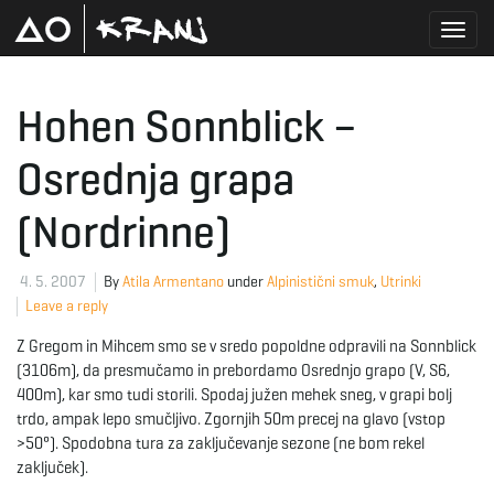
T
Hohen Sonnblick –
Osrednja grapa
o
(Nordrinne)
g
4. 5. 2007
By
Atila Armentano
under
Alpinistični smuk
,
Utrinki
Leave a reply
Z Gregom in Mihcem smo se v sredo popoldne odpravili na Sonnblick
g
(3106m), da presmučamo in prebordamo Osrednjo grapo (V, S6,
400m), kar smo tudi storili. Spodaj južen mehek sneg, v grapi bolj
trdo, ampak lepo smučljivo. Zgornjih 50m precej na glavo (vstop
l
>50°). Spodobna tura za zaključevanje sezone (ne bom rekel
zaključek).