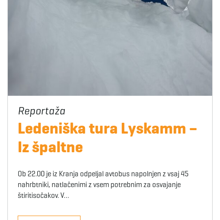
Ledeniška tura Lyskamm –
Iz špaltne
Ob 22.00 je iz Kranja odpeljal avtobus napolnjen z vsaj 45
nahrbtniki, natlačenimi z vsem potrebnim za osvajanje
štiritisočakov. V…