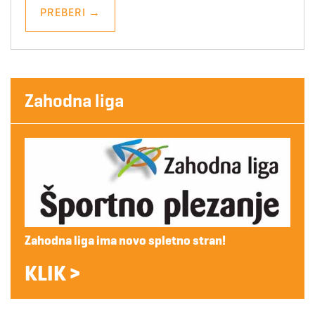
PREBERI
→
Zahodna liga
Zahodna liga ima novo spletno stran!
KLIK >