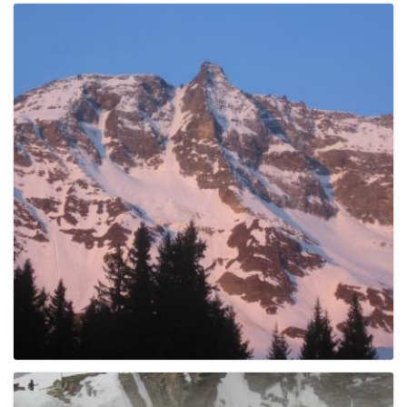
e
n
a
v
i