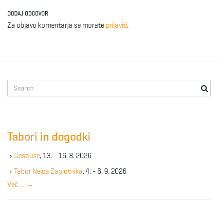
DODAJ ODGOVOR
Za objavo komentarja se morate
prijaviti
.
S
e
a
r
c
Tabori in dogodki
h
k
Gesause
, 13. - 16. 8. 2026
e
y
Tabor Nejca Zaplotnika
, 4. - 6. 9. 2026
w
Več …
→
o
r
d