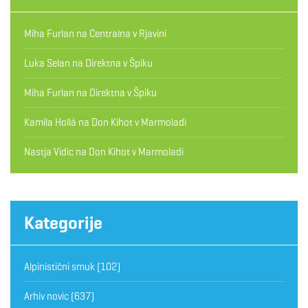
Miha Furlan
na
Centralna v Rjavini
Luka Selan
na
Direktna v Špiku
Miha Furlan
na
Direktna v Špiku
Kamila Hollá
na
Don Kihot v Marmoladi
Nastja Vidic
na
Don Kihot v Marmoladi
Kategorije
Alpinistični smuk
(102)
Arhiv novic
(637)