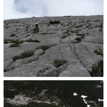
e
n
a
v
i