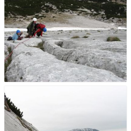
g
a
t
i
o
n