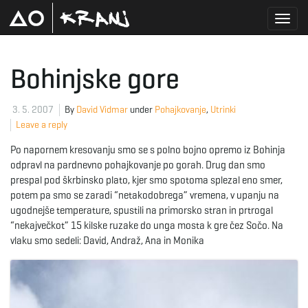
T
Bohinjske gore
o
3. 5. 2007
By
David Vidmar
under
Pohajkovanje
,
Utrinki
Leave a reply
Po napornem kresovanju smo se s polno bojno opremo iz Bohinja
g
odpravl na pardnevno pohajkovanje po gorah. Drug dan smo
prespal pod škrbinsko plato, kjer smo spotoma splezal eno smer,
potem pa smo se zaradi “netakodobrega” vremena, v upanju na
ugodnejše temperature, spustili na primorsko stran in prtrogal
g
“nekajvečkot” 15 kilske ruzake do unga mosta k gre čez Sočo. Na
vlaku smo sedeli: David, Andraž, Ana in Monika
l