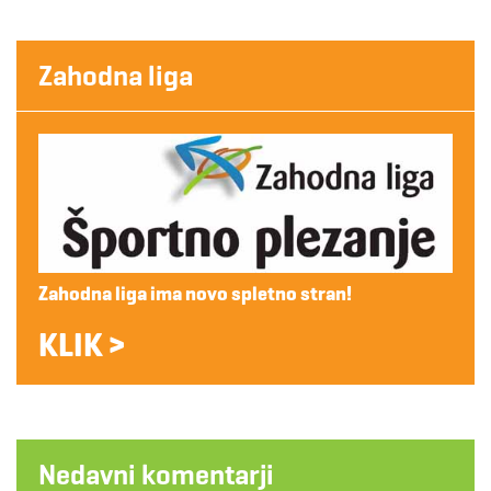
Zahodna liga
Zahodna liga ima novo spletno stran!
KLIK >
Nedavni komentarji