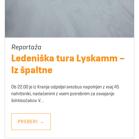
Ledeniška tura Lyskamm –
Iz špaltne
Ob 22.00 je iz Kranja odpeljal avtobus napolnjen z vsaj 45
nahrbtniki, natlačenimi z vsem potrebnim za osvajanje
štiritisočakov. V…
PREBERI
→