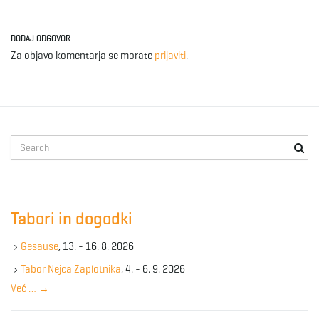
DODAJ ODGOVOR
Za objavo komentarja se morate
prijaviti
.
S
e
a
r
c
Tabori in dogodki
h
k
Gesause
, 13. - 16. 8. 2026
e
y
Tabor Nejca Zaplotnika
, 4. - 6. 9. 2026
w
Več …
→
o
r