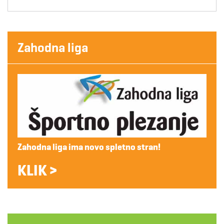
Zahodna liga
Zahodna liga ima novo spletno stran!
KLIK >