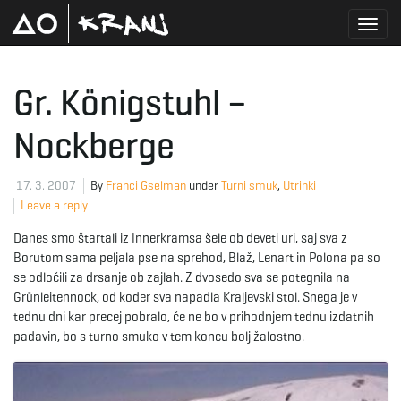
T
Gr. Königstuhl –
Nockberge
o
17. 3. 2007
By
Franci Gselman
under
Turni smuk
,
Utrinki
Leave a reply
g
Danes smo štartali iz Innerkramsa šele ob deveti uri, saj sva z
Borutom sama peljala pse na sprehod, Blaž, Lenart in Polona pa so
se odločili za drsanje ob zajlah. Z dvosedo sva se potegnila na
g
Grünleitennock, od koder sva napadla Kraljevski stol. Snega je v
tednu dni kar precej pobralo, če ne bo v prihodnjem tednu izdatnih
padavin, bo s turno smuko v tem koncu bolj žalostno.
l