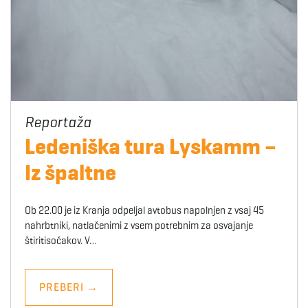
Ledeniška tura Lyskamm –
Iz špaltne
Ob 22.00 je iz Kranja odpeljal avtobus napolnjen z vsaj 45
nahrbtniki, natlačenimi z vsem potrebnim za osvajanje
štiritisočakov. V…
PREBERI
→