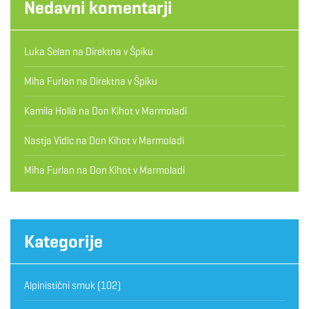
Nedavni komentarji
Luka Selan
na
Direktna v Špiku
Miha Furlan
na
Direktna v Špiku
Kamila Hollá
na
Don Kihot v Marmoladi
Nastja Vidic
na
Don Kihot v Marmoladi
Miha Furlan
na
Don Kihot v Marmoladi
Kategorije
Alpinistični smuk
(102)