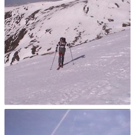
e
n
a
v
i