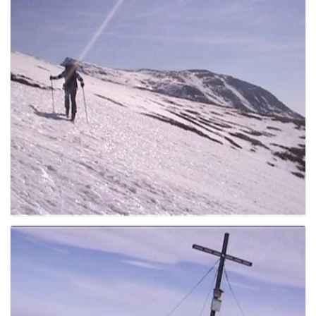
g
a
t
i
o
n