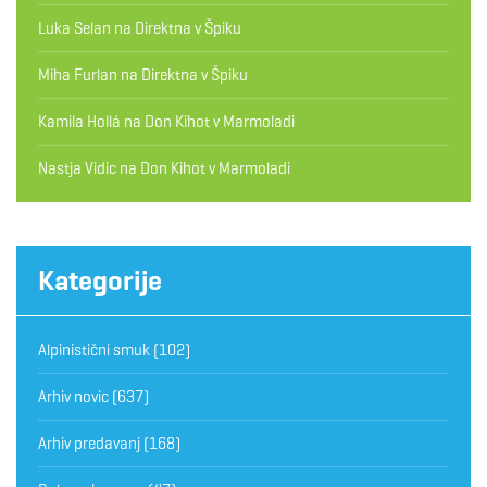
Luka Selan
na
Direktna v Špiku
Miha Furlan
na
Direktna v Špiku
Kamila Hollá
na
Don Kihot v Marmoladi
Nastja Vidic
na
Don Kihot v Marmoladi
Kategorije
Alpinistični smuk
(102)
Arhiv novic
(637)
Arhiv predavanj
(168)