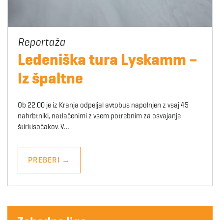
Ledeniška tura Lyskamm –
Iz špaltne
Ob 22.00 je iz Kranja odpeljal avtobus napolnjen z vsaj 45
nahrbtniki, natlačenimi z vsem potrebnim za osvajanje
štiritisočakov. V…
PREBERI
→