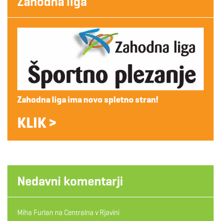
Zahodna liga
Zahodna liga ima novo spletno stran!
KLIK >
Nedavni komentarji
Miha Furlan
na
Centralna v Rjavini