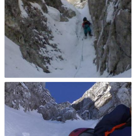
e
n
a
v
i