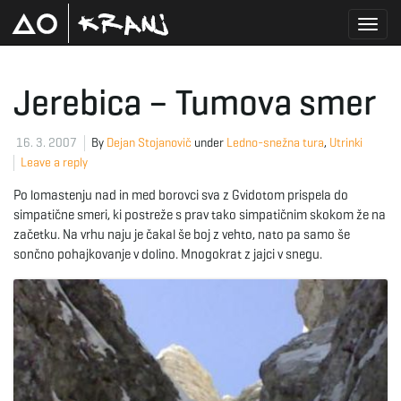
T
Jerebica – Tumova smer
o
16. 3. 2007
By
Dejan Stojanovič
under
Ledno-snežna tura
,
Utrinki
Leave a reply
Po lomastenju nad in med borovci sva z Gvidotom prispela do
g
simpatične smeri, ki postreže s prav tako simpatičnim skokom že na
začetku. Na vrhu naju je čakal še boj z vehto, nato pa samo še
sončno pohajkovanje v dolino. Mnogokrat z jajci v snegu.
g
l