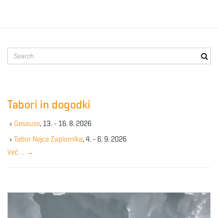
S
e
a
r
c
Tabori in dogodki
h
k
Gesause
, 13. - 16. 8. 2026
e
y
Tabor Nejca Zaplotnika
, 4. - 6. 9. 2026
w
Več …
→
o
r
d