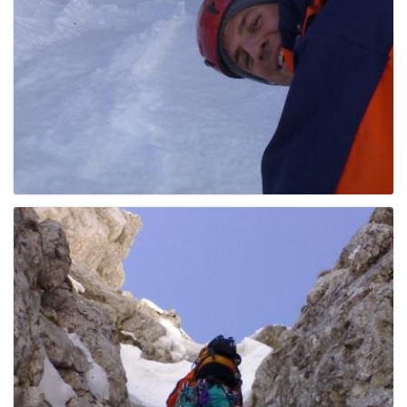
g
a
t
i
o
n