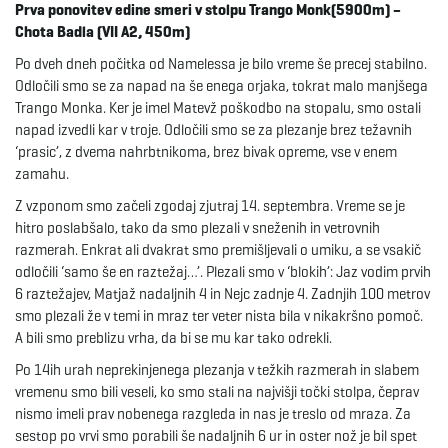
Prva ponovitev edine smeri v stolpu Trango Monk(5900m) –
Chota Badla (VII A2, 450m)
Po dveh dneh počitka od Namelessa je bilo vreme še precej stabilno.
Odločili smo se za napad na še enega orjaka, tokrat malo manjšega
Trango Monka. Ker je imel Matevž poškodbo na stopalu, smo ostali
napad izvedli kar v troje. Odločili smo se za plezanje brez težavnih
‘prasic’, z dvema nahrbtnikoma, brez bivak opreme, vse v enem
zamahu.
Z vzponom smo začeli zgodaj zjutraj 14. septembra. Vreme se je
hitro poslabšalo, tako da smo plezali v sneženih in vetrovnih
razmerah. Enkrat ali dvakrat smo premišljevali o umiku, a se vsakič
odločili ‘samo še en raztežaj…’. Plezali smo v ‘blokih’: Jaz vodim prvih
6 raztežajev, Matjaž nadaljnih 4 in Nejc zadnje 4. Zadnjih 100 metrov
smo plezali že v temi in mraz ter veter nista bila v nikakršno pomoč.
A bili smo preblizu vrha, da bi se mu kar tako odrekli.
Po 14ih urah neprekinjenega plezanja v težkih razmerah in slabem
vremenu smo bili veseli, ko smo stali na najvišji točki stolpa, čeprav
nismo imeli prav nobenega razgleda in nas je treslo od mraza. Za
sestop po vrvi smo porabili še nadaljnih 6 ur in oster nož je bil spet