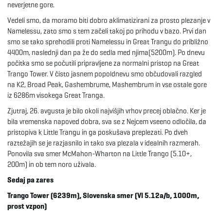
neverjetne gore.
e
Vedeli smo, da moramo biti dobro aklimatizirani za prosto plezanje v
Namelessu, zato smo s tem začeli takoj po prihodu v bazo. Prvi dan
smo se tako sprehodili proti Namelessu in Great Trangu do približno
4400m, naslednji dan pa že do sedla med njima(5200m). Po dnevu
n
počitka smo se počutili pripravljene za normalni pristop na Great
Trango Tower. V čisto jasnem popoldnevu smo občudovali razgled
na K2, Broad Peak, Gashembrume, Mashembrum in vse ostale gore
iz 6286m visokega Great Tranga.
a
Zjutraj, 26. avgusta je bilo okoli najvišjih vrhov precej oblačno. Ker je
bila vremenska napoved dobra, sva se z Nejcem vseeno odločila, da
pristopiva k Little Trangu in ga poskušava preplezati. Po dveh
v
raztežajih se je razjasnilo in tako sva plezala v idealnih razmerah.
Ponovila sva smer McMahon-Wharton na Little Trango (5.10+,
200m) in ob tem noro uživala.
Sedaj pa zares
i
Trango Tower (6239m), Slovenska smer (VI 5.12a/b, 1000m,
prost vzpon)