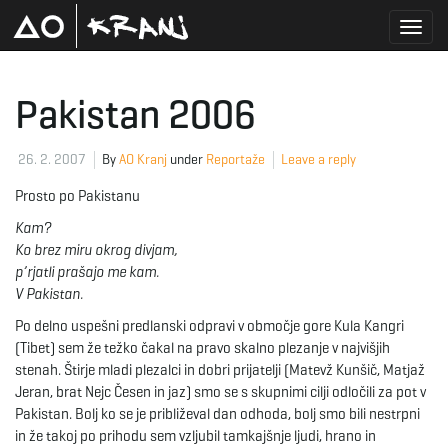
T
Pakistan 2006
o
26. 2. 2007
By
AO Kranj
under
Reportaže
Leave a reply
Prosto po Pakistanu
Kam?
g
Ko brez miru okrog divjam,
p’rjatli prašajo me kam.
V Pakistan.
g
Po delno uspešni predlanski odpravi v območje gore Kula Kangri
(Tibet) sem že težko čakal na pravo skalno plezanje v najvišjih
stenah. Štirje mladi plezalci in dobri prijatelji (Matevž Kunšič, Matjaž
Jeran, brat Nejc Česen in jaz) smo se s skupnimi cilji odločili za pot v
l
Pakistan. Bolj ko se je približeval dan odhoda, bolj smo bili nestrpni
in že takoj po prihodu sem vzljubil tamkajšnje ljudi, hrano in