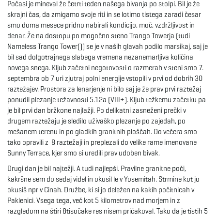
Počasi je mineval že četrti teden našega bivanja po stolpi. Bil je že
g
skrajni čas, da zmigamo svoje riti in se lotimo tistega zaradi česar
smo doma mesece pridno nabirali kondicijo, moč, vzdržljivost in
denar. Že na dostopu po mogočno steno Trango Towerja (tudi
Nameless Trango Tower()) se je v naših glavah podilo marsikaj, saj je
a
bil sad dolgotrajnega slabega vremena nezanemarljiva količina
novega snega. Kljub začetni negotovosti o razmerah v steni smo 7.
septembra ob 7 uri zjutraj polni energije vstopili v prvi od dobrih 30
raztežajev. Prostora za lenarjenje ni bilo saj je že prav prvi raztežaj
t
ponudil plezanje težavnosti 5.12a (VIII+). Kljub težkemu začetku pa
je bil prvi dan bržkone najlažji. Po delikatni zasneženi prečki v
drugem raztežaju je sledilo uživaško plezanje po zajedah, po
i
mešanem terenu in po gladkih granitnih ploščah. Do večera smo
tako opravili z 8 raztežaji in preplezali do velike rame imenovane
Sunny Terrace, kjer smo si uredili prav udoben bivak.
Drugi dan je bil najtežji. A tudi najlepši. Pravilne granitne poči,
o
kakršne sem do sedaj videl in okusil le v Yosemitah. Strmine kot jo
okusiš npr v Cinah. Družbe, ki si jo deležen na kakih počitnicah v
Paklenici. Vsega tega, več kot 5 kilometrov nad morjem in z
razgledom na štiri 8tisočake res nisem pričakoval. Tako da je tistih 5
n