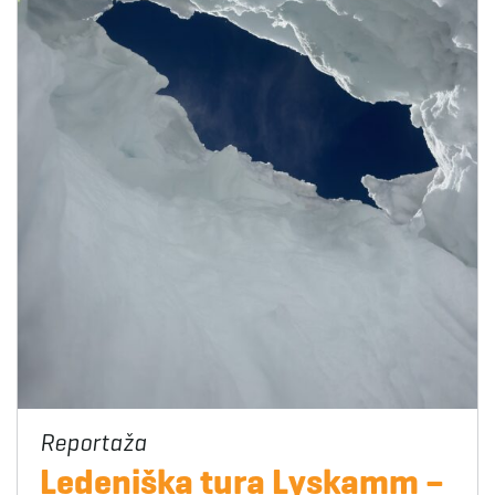
Ledeniška tura Lyskamm –