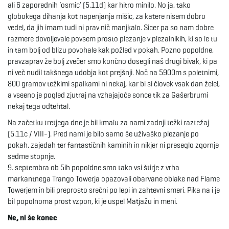
ali 6 zaporednih ‘osmic’ (5.11d) kar hitro minilo. No ja, tako
globokega dihanja kot napenjanja mišic, za katere nisem dobro
vedel, da jih imam tudi ni prav nič manjkalo. Sicer pa so nam dobre
razmere dovoljevale povsem prosto plezanje v plezalnikih, ki so le tu
in tam bolj od blizu povohale kak požled v pokah. Pozno popoldne,
pravzaprav že bolj zvečer smo končno dosegli naš drugi bivak, ki pa
ni več nudil takšnega udobja kot prejšnji. Noč na 5900m s poletnimi,
800 gramov težkimi spalkami ni nekaj, kar bi si človek vsak dan želel,
a vseeno je pogled zjutraj na vzhajajoče sonce tik za Gašerbrumi
nekaj tega odtehtal.
Na začetku tretjega dne je bil kmalu za nami zadnji težki raztežaj
(5.11c / VIII-). Pred nami je bilo samo še uživaško plezanje po
pokah, zajedah ter fantastičnih kaminih in nikjer ni preseglo zgornje
sedme stopnje.
9. septembra ob 5ih popoldne smo tako vsi štirje z vrha
markantnega Trango Towerja opazovali obarvane oblake nad Flame
Towerjem in bili preprosto srečni po lepi in zahtevni smeri. Pika na i je
bil popolnoma prost vzpon, ki je uspel Matjažu in meni.
Ne, ni še konec