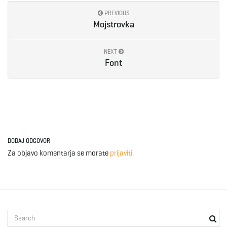
PREVIOUS
Mojstrovka
NEXT
Font
DODAJ ODGOVOR
Za objavo komentarja se morate
prijaviti
.
S
e