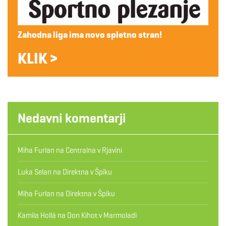
Zahodna liga ima novo spletno stran!
KLIK >
Nedavni komentarji
Miha Furlan
na
Centralna v Rjavini
Luka Selan
na
Direktna v Špiku
Miha Furlan
na
Direktna v Špiku
Kamila Hollá
na
Don Kihot v Marmoladi