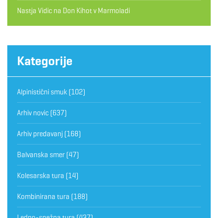
Nastja Vidic
na
Don Kihot v Marmoladi
Kategorije
Alpinistični smuk
(102)
Arhiv novic
(637)
Arhiv predavanj
(168)
Balvanska smer
(47)
Kolesarska tura
(14)
Kombinirana tura
(188)
Ledno-snežna tura
(437)