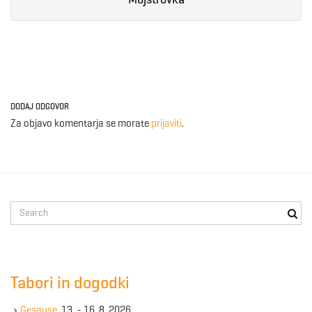
g
a
DODAJ ODGOVOR
Za objavo komentarja se morate
prijaviti
.
t
i
S
e
a
o
r
c
Tabori in dogodki
h
k
n
Gesause
, 13. - 16. 8. 2026