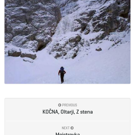
e
n
a
v
PREVIOUS
KOČNA, Oltarji, Z stena
i
NEXT
Mojstrovka