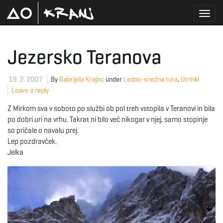
T
Jezersko Teranova
o
19. 2. 2007
By
Gabrijela Krajnc
under
Ledno-snežna tura
,
Utrinki
Leave a reply
Z Mirkom sva v soboto po službi ob pol treh vstopila v Teranovi in bila
g
po dobri uri na vrhu. Takrat ni bilo več nikogar v njej, samo stopinje
so pričale o navalu prej.
Lep pozdravček.
Jelka
g
l