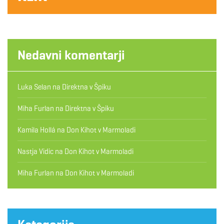
Nedavni komentarji
Luka Selan
na
Direktna v Špiku
Miha Furlan
na
Direktna v Špiku
Kamila Hollá
na
Don Kihot v Marmoladi
Nastja Vidic
na
Don Kihot v Marmoladi
Miha Furlan
na
Don Kihot v Marmoladi