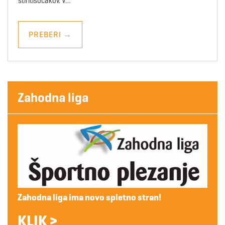
štiritisočakov. V…
PREBERI
→
Zahodna liga
Zahodna liga ima novo spletno stran!
KLIK >