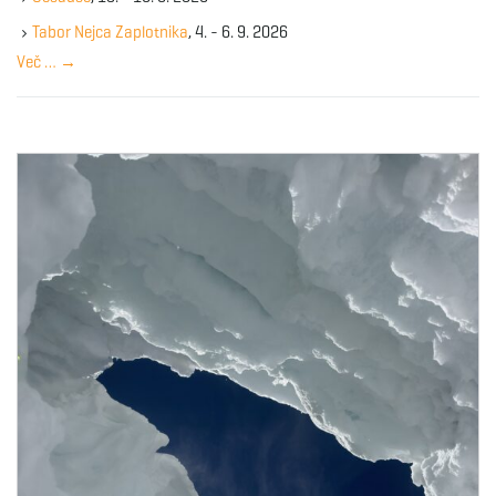
e
y
Tabor Nejca Zaplotnika
, 4. - 6. 9. 2026
w
Več …
→
o
r
d