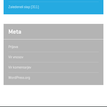
Zaledeneli slap
(311)
Meta
Prijava
Vir vnosov
Vir komentarjev
WordPress.org