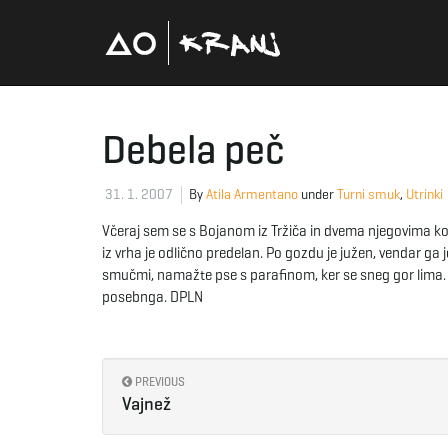
Debela peč
31. 1. 2007
By
Atila Armentano
under
Turni smuk
,
Utrinki
Včeraj sem se s Bojanom iz Tržiča in dvema njegovima ko
iz vrha je odlično predelan. Po gozdu je južen, vendar ga 
smučmi, namažte pse s parafinom, ker se sneg gor lima. S
posebnga. DPLN
PREVIOUS
Vajnež