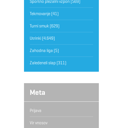
Športno plezalni vzpon
(569)
Tekmovanje
(41)
Turni smuk
(629)
Utrinki
(4.649)
Zahodna liga
(5)
Zaledeneli slap
(311)
Meta
Prijava
Vir vnosov