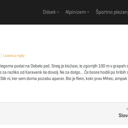
Odsek
Alpinizem
Športno plezan
Leave a reply
legoma podal na Debelo peč. Sneg je kložast, le zgornjih 100 m v grapah 
je za razliko od Karavank še dovolj. Ne za dolgo… Če boste hodili po hribih 
lik ni, ker sem doma pozabu aparat. Blo je fletn, kokr prav Mihec, ampak
Slov