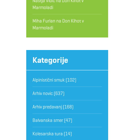
Nastja Vidic
na
Don Kihot v
Marmoladi
Miha Furlan
na
Don Kihot v
Marmoladi
Kategorije
Alpinistični smuk
(102)
Arhiv novic
(637)
Arhiv predavanj
(168)
Balvanska smer
(47)
Kolesarska tura
(14)