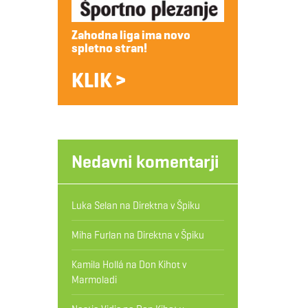
Zahodna liga ima novo
spletno stran!
KLIK >
Nedavni komentarji
Luka Selan
na
Direktna v Špiku
Miha Furlan
na
Direktna v Špiku
Kamila Hollá
na
Don Kihot v
Marmoladi