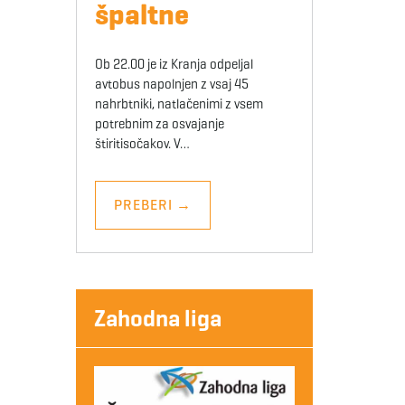
špaltne
Ob 22.00 je iz Kranja odpeljal
avtobus napolnjen z vsaj 45
nahrbtniki, natlačenimi z vsem
potrebnim za osvajanje
štiritisočakov. V…
PREBERI
→
Zahodna liga