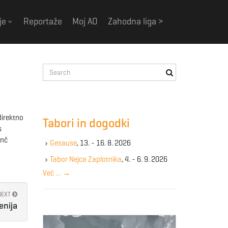
je
Reportaže
Moj AO
Zahodna liga >
S
e
a
r
c
direktno
Tabori in dogodki
h
s
k
 nč
Gesause
, 13. - 16. 8. 2026
e
y
Tabor Nejca Zaplotnika
, 4. - 6. 9. 2026
w
Več …
→
o
r
NEXT
d
enija