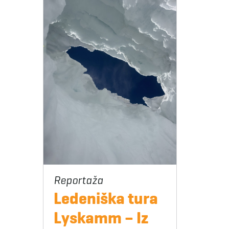
Ledeniška tura
Lyskamm – Iz