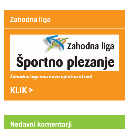
Zahodna liga
Zahodna liga ima novo spletno stran!
KLIK >
Nedavni komentarji