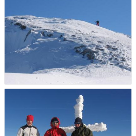
e
n
a
v
i