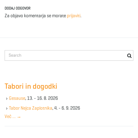
DODAJ ODGOVOR
Za objavo komentarja se morate
prijaviti
.
S
e
a
r
c
Tabori in dogodki
h
k
Gesause
, 13. - 16. 8. 2026
e
y
Tabor Nejca Zaplotnika
, 4. - 6. 9. 2026
w
Več …
→
o
r
d