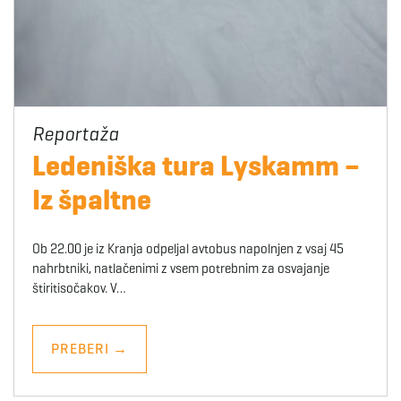
Ledeniška tura Lyskamm –
Iz špaltne
Ob 22.00 je iz Kranja odpeljal avtobus napolnjen z vsaj 45
nahrbtniki, natlačenimi z vsem potrebnim za osvajanje
štiritisočakov. V…
PREBERI
→