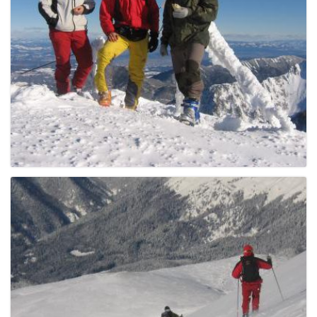
g
a
t
i
o
n