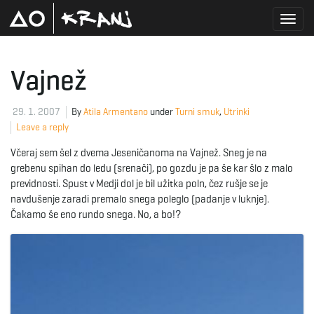
T
Vajnež
o
29. 1. 2007
By
Atila Armentano
under
Turni smuk
,
Utrinki
Leave a reply
Včeraj sem šel z dvema Jeseničanoma na Vajnež. Sneg je na
g
grebenu spihan do ledu (srenači), po gozdu je pa še kar šlo z malo
previdnosti. Spust v Medji dol je bil užitka poln, čez rušje se je
navdušenje zaradi premalo snega poleglo (padanje v luknje).
Čakamo še eno rundo snega. No, a bo!?
g
l