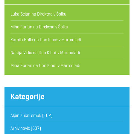
Luka Selan
na
Direktna v Špiku
Miha Furlan
na
Direktna v Špiku
Kamila Hollá
na
Don Kihot v Marmoladi
Nastja Vidic
na
Don Kihot v Marmoladi
Miha Furlan
na
Don Kihot v Marmoladi
Kategorije
Alpinistični smuk
(102)
Arhiv novic
(637)