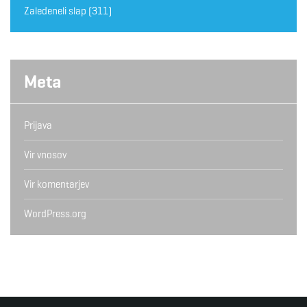
Zaledeneli slap
(311)
Meta
Prijava
Vir vnosov
Vir komentarjev
WordPress.org