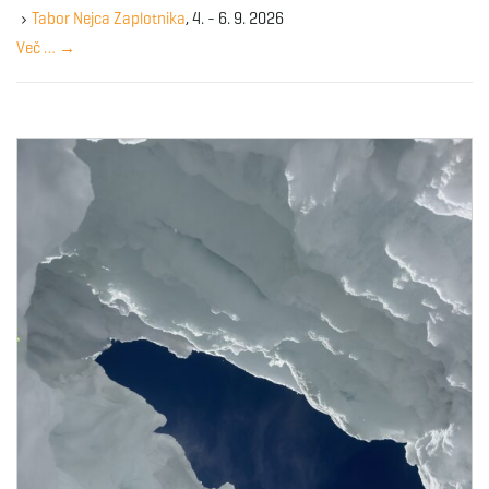
y
Tabor Nejca Zaplotnika
, 4. - 6. 9. 2026
w
Več …
→
o
r
d