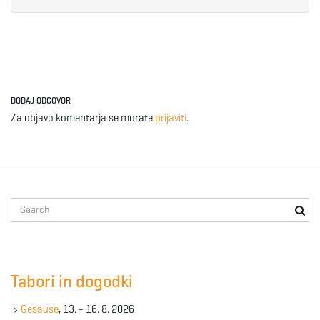
DODAJ ODGOVOR
Za objavo komentarja se morate
prijaviti
.
S
e
a
r
c
Tabori in dogodki
h
k
Gesause
, 13. - 16. 8. 2026
e