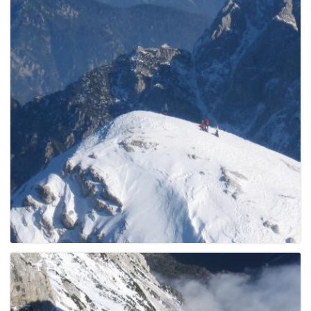
g
a
t
i
o
n