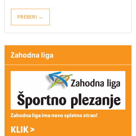
PREBERI
→
Zahodna liga
Zahodna liga ima novo spletno stran!
KLIK >