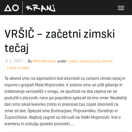
T
VRŠIČ – začetni zimski
tečaj
o
9. 1. 2007
By
Miha Marenče
under
Ledno-snežna tura
,
Utrinki
Leave a reply
g
Ta vikend smo na alpinistični šoli izkoristili za začetni zimski tečaj in
vzpone v grapah Male Mojstrovke. V soboto smo se učili gibanja in
izdelovanja varovališč v snegu, se spuščali na dva cepina ter se
g
podučili o plazovih, nato pa popoldne splezali še eno smer. Naslednji
dan smo iskali lavisnko žolno in preostali čas zopet izkoristili za
smer ali dve. Splezali smo Butinarjevo, Pripravniško, Osrednjo in
Župančičevo. Najbolj zagreti so bili tudi na Veliki Mojstrovki. Vse o
l
vremenu in vzdušju povedo posnetki…..