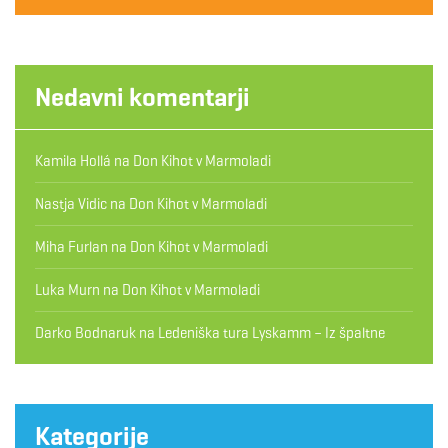
Nedavni komentarji
Kamila Hollá
na
Don Kihot v Marmoladi
Nastja Vidic
na
Don Kihot v Marmoladi
Miha Furlan
na
Don Kihot v Marmoladi
Luka Murn
na
Don Kihot v Marmoladi
Darko Bodnaruk
na
Ledeniška tura Lyskamm – Iz špaltne
Kategorije