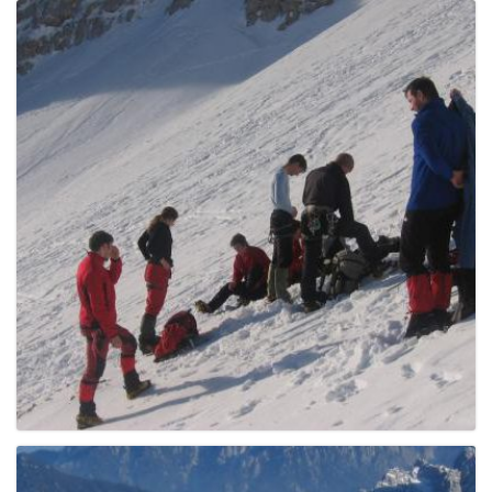
e
n
a
v
i