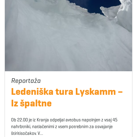
Ledeniška tura Lyskamm –
Iz špaltne
Ob 22.00 je iz Kranja odpeljal avtobus napolnjen z vsaj 45
nahrbtniki, natlačenimi z vsem potrebnim za osvajanje
štiritisočakov. V…