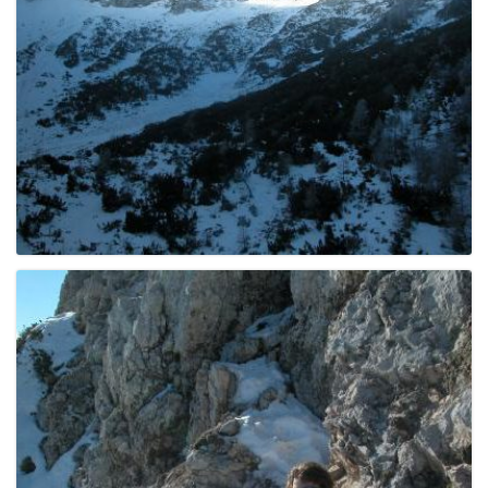
e
n
a
v
i