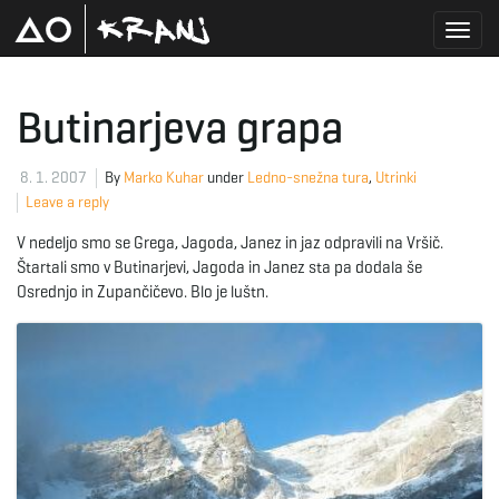
T
Butinarjeva grapa
o
8. 1. 2007
By
Marko Kuhar
under
Ledno-snežna tura
,
Utrinki
Leave a reply
V nedeljo smo se Grega, Jagoda, Janez in jaz odpravili na Vršič.
g
Štartali smo v Butinarjevi, Jagoda in Janez sta pa dodala še
Osrednjo in Zupančičevo. Blo je luštn.
g
l