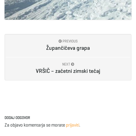
PREVIOUS
Župančičeva grapa
NEXT
VRŠIČ – začetni zimski tečaj
DODAJ ODGOVOR
Za objavo komentarja se morate
prijaviti
.