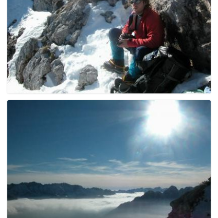
g
a
t
i
o
n