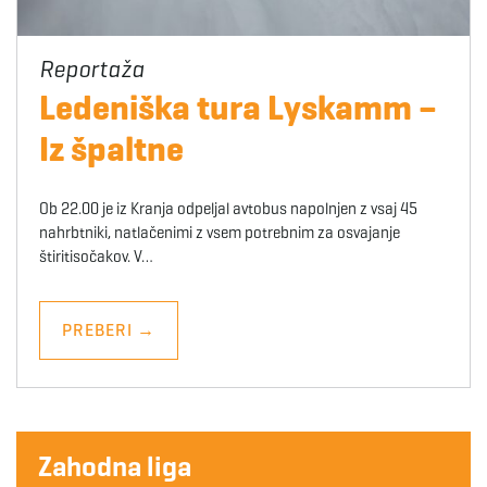
Ledeniška tura Lyskamm –
Iz špaltne
Ob 22.00 je iz Kranja odpeljal avtobus napolnjen z vsaj 45
nahrbtniki, natlačenimi z vsem potrebnim za osvajanje
štiritisočakov. V…
PREBERI
→
Zahodna liga