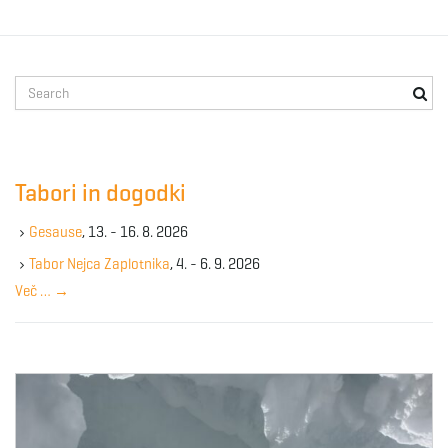
S
e
a
r
c
Tabori in dogodki
h
k
Gesause
, 13. - 16. 8. 2026
e
y
Tabor Nejca Zaplotnika
, 4. - 6. 9. 2026
w
Več …
→
o
r
d