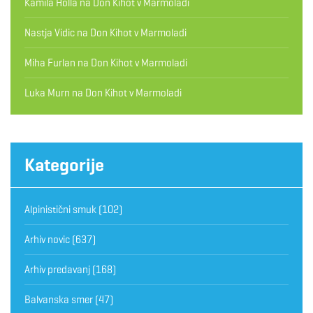
Kamila Hollá
na
Don Kihot v Marmoladi
Nastja Vidic
na
Don Kihot v Marmoladi
Miha Furlan
na
Don Kihot v Marmoladi
Luka Murn
na
Don Kihot v Marmoladi
Kategorije
Alpinistični smuk
(102)
Arhiv novic
(637)
Arhiv predavanj
(168)
Balvanska smer
(47)