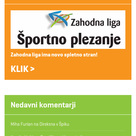
Zahodna liga ima novo spletno stran!
KLIK >
Nedavni komentarji
Miha Furlan
na
Direktna v Špiku