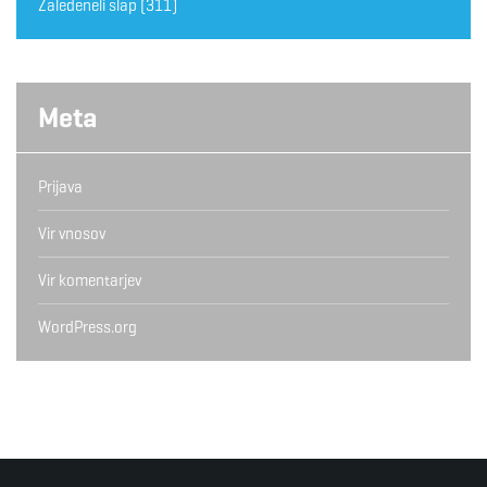
Zaledeneli slap
(311)
Meta
Prijava
Vir vnosov
Vir komentarjev
WordPress.org