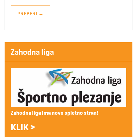
PREBERI
→
Zahodna liga
Zahodna liga ima novo spletno stran!
KLIK >