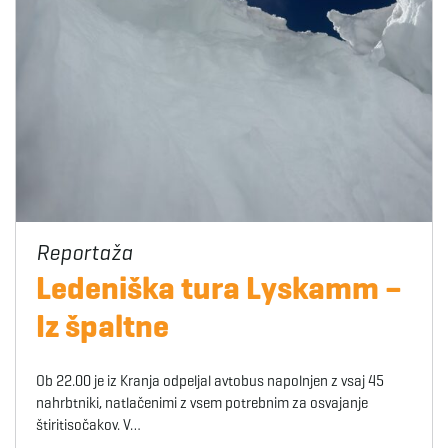
Ledeniška tura Lyskamm –
Iz špaltne
Ob 22.00 je iz Kranja odpeljal avtobus napolnjen z vsaj 45
nahrbtniki, natlačenimi z vsem potrebnim za osvajanje
štiritisočakov. V…