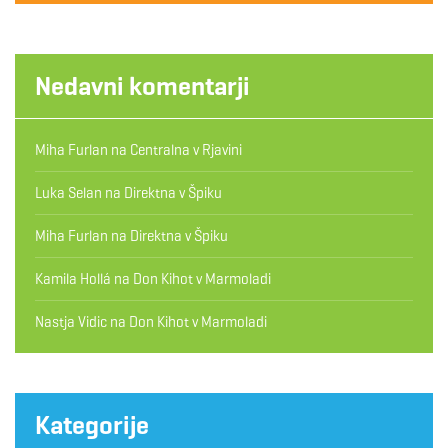
Nedavni komentarji
Miha Furlan
na
Centralna v Rjavini
Luka Selan
na
Direktna v Špiku
Miha Furlan
na
Direktna v Špiku
Kamila Hollá
na
Don Kihot v Marmoladi
Nastja Vidic
na
Don Kihot v Marmoladi
Kategorije