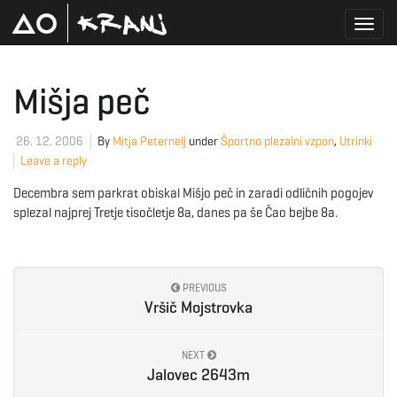
T
Mišja peč
o
26. 12. 2006
By
Mitja Peternelj
under
Športno plezalni vzpon
,
Utrinki
Leave a reply
Decembra sem parkrat obiskal Mišjo peč in zaradi odličnih pogojev
g
splezal najprej Tretje tisočletje 8a, danes pa še Čao bejbe 8a.
g
PREVIOUS
Vršič Mojstrovka
l
NEXT
Jalovec 2643m