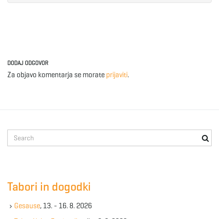
e
n
DODAJ ODGOVOR
Za objavo komentarja se morate
prijaviti
.
a
S
v
e
a
r
c
Tabori in dogodki
i
h
k
Gesause
, 13. - 16. 8. 2026
e