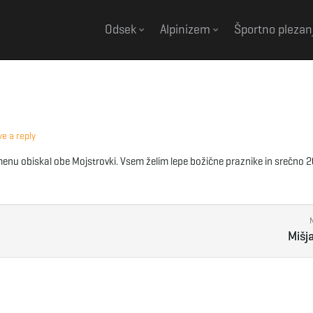
Odsek
Alpinizem
Športno plezan
e a reply
enu obiskal obe Mojstrovki. Vsem želim lepe božične praznike in srečno 2
Mišj