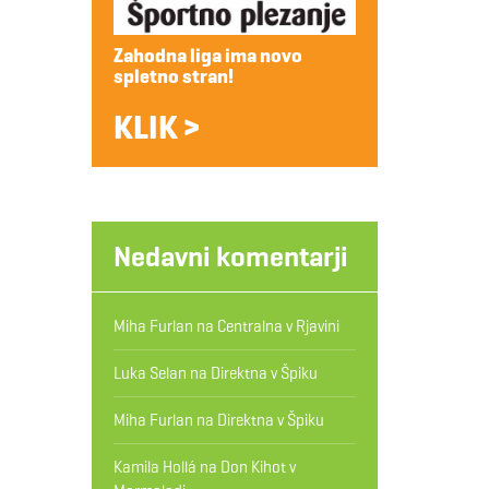
Zahodna liga ima novo
spletno stran!
KLIK >
Nedavni komentarji
Miha Furlan
na
Centralna v Rjavini
Luka Selan
na
Direktna v Špiku
Miha Furlan
na
Direktna v Špiku
Kamila Hollá
na
Don Kihot v