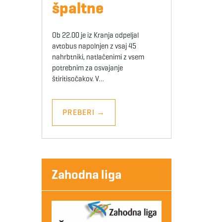
špaltne
Ob 22.00 je iz Kranja odpeljal
avtobus napolnjen z vsaj 45
nahrbtniki, natlačenimi z vsem
potrebnim za osvajanje
štiritisočakov. V…
PREBERI
→
Zahodna liga