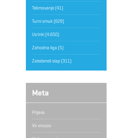
Tekmovanje
(41)
Turni smuk
(629)
Utrinki
(4.650)
Zahodna liga
(5)
Zaledeneli slap
(311)
Meta
Prijava
Vir vnosov