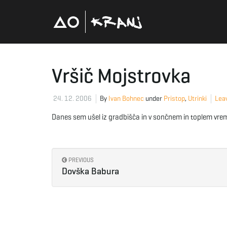
Vršič Mojstrovka
24. 12. 2006
By
Ivan Bohnec
under
Pristop
,
Utrinki
Leav
Danes sem ušel iz gradbišča in v sončnem in toplem vrem
PREVIOUS
Dovška Babura