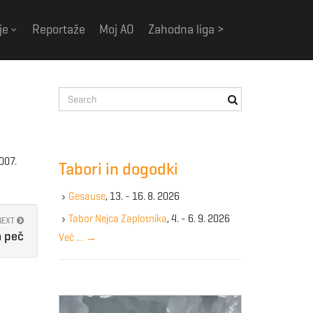
je
Reportaže
Moj AO
Zahodna liga >
S
e
a
r
c
007.
Tabori in dogodki
h
k
Gesause
, 13. - 16. 8. 2026
e
y
Tabor Nejca Zaplotnika
, 4. - 6. 9. 2026
NEXT
w
a peč
Več …
→
o
r
d