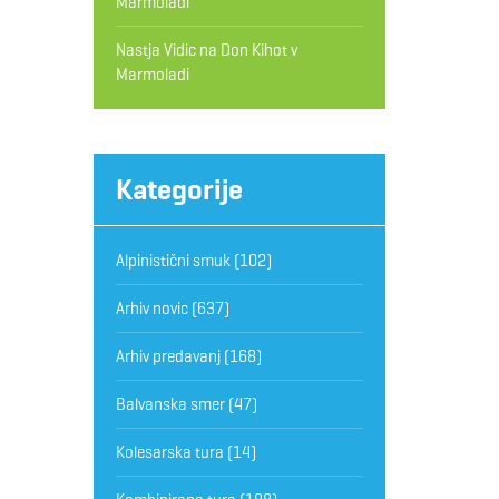
Marmoladi
Nastja Vidic
na
Don Kihot v
Marmoladi
Kategorije
Alpinistični smuk
(102)
Arhiv novic
(637)
Arhiv predavanj
(168)
Balvanska smer
(47)
Kolesarska tura
(14)