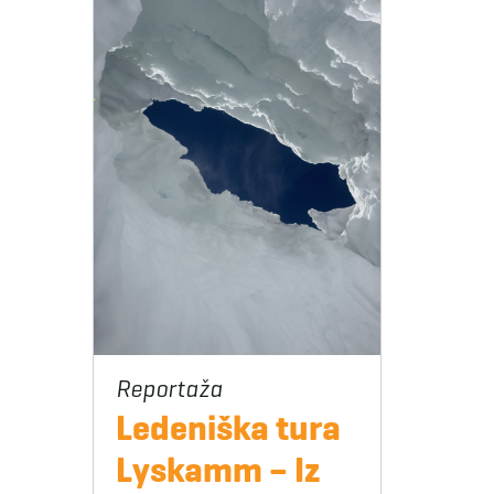
Ledeniška tura
Lyskamm – Iz