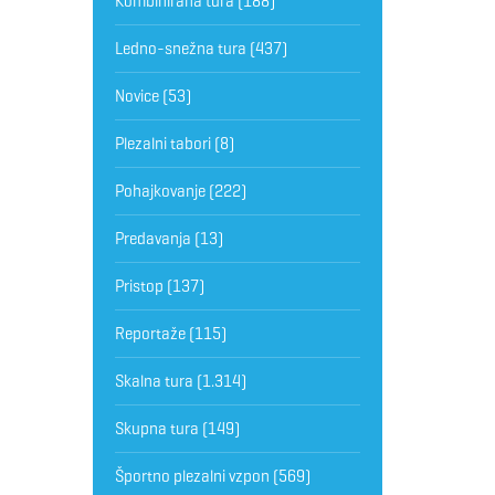
Kombinirana tura
(188)
Ledno-snežna tura
(437)
Novice
(53)
Plezalni tabori
(8)
Pohajkovanje
(222)
Predavanja
(13)
Pristop
(137)
Reportaže
(115)
Skalna tura
(1.314)
Skupna tura
(149)
Športno plezalni vzpon
(569)