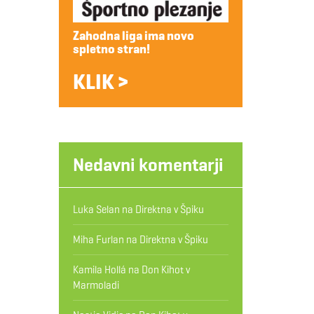
Zahodna liga ima novo
spletno stran!
KLIK >
Nedavni komentarji
Luka Selan
na
Direktna v Špiku
Miha Furlan
na
Direktna v Špiku
Kamila Hollá
na
Don Kihot v
Marmoladi