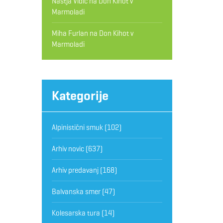
Nastja Vidic
na
Don Kihot v
Marmoladi
Miha Furlan
na
Don Kihot v
Marmoladi
Kategorije
Alpinistični smuk
(102)
Arhiv novic
(637)
Arhiv predavanj
(168)
Balvanska smer
(47)
Kolesarska tura
(14)