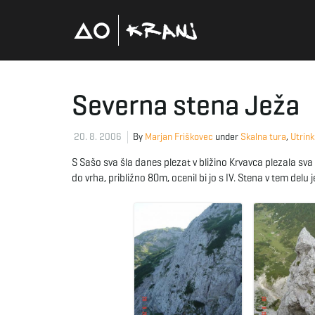
Severna stena Ježa
20. 8. 2006
By
Marjan Friškovec
under
Skalna tura
,
Utrink
S Sašo sva šla danes plezat v bližino Krvavca plezala sva
do vrha, približno 80m, ocenil bi jo s IV. Stena v tem delu je