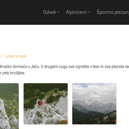
Odsek
Alpinizem
Športno plezan
i
Leave a reply
 Kratko domačo v Ježu. V drugem cugu sva zgrešila v levo in sva plezala v
 zelo krušljiva.