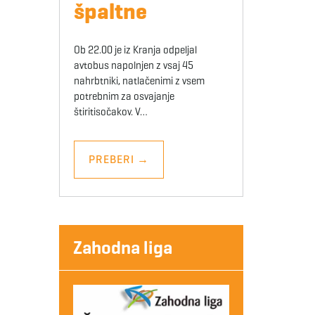
špaltne
Ob 22.00 je iz Kranja odpeljal
avtobus napolnjen z vsaj 45
nahrbtniki, natlačenimi z vsem
potrebnim za osvajanje
štiritisočakov. V…
PREBERI
→
Zahodna liga