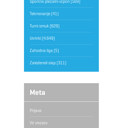
Športno plezalni vzpon
(569)
Tekmovanje
(41)
Turni smuk
(629)
Utrinki
(4.649)
Zahodna liga
(5)
Zaledeneli slap
(311)
Meta
Prijava
Vir vnosov