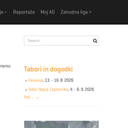
je
Reportaže
Moj AO
Zahodna liga >
S
e
a
r
c
arianto
Tabori in dogodki
h
k
Gesause
, 13. - 16. 8. 2026
e
y
Tabor Nejca Zaplotnika
, 4. - 6. 9. 2026
w
Več …
→
o
r
d