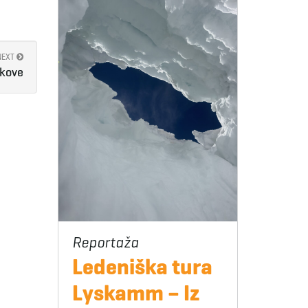
NEXT
akove
Ledeniška tura
Lyskamm – Iz