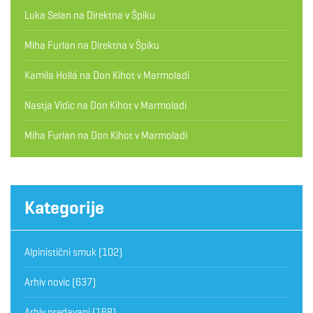
Luka Selan
na
Direktna v Špiku
Miha Furlan
na
Direktna v Špiku
Kamila Hollá
na
Don Kihot v Marmoladi
Nastja Vidic
na
Don Kihot v Marmoladi
Miha Furlan
na
Don Kihot v Marmoladi
Kategorije
Alpinistični smuk
(102)
Arhiv novic
(637)
Arhiv predavanj
(168)