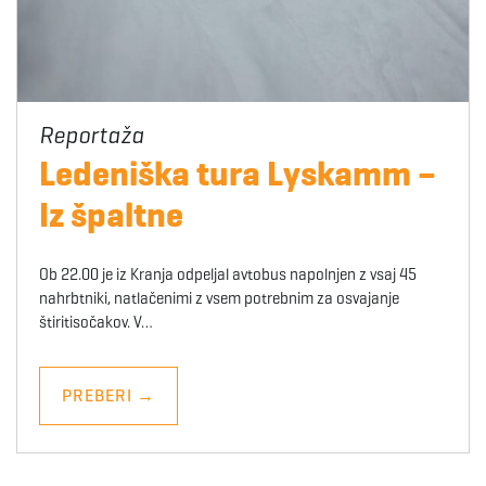
Ledeniška tura Lyskamm –
Iz špaltne
Ob 22.00 je iz Kranja odpeljal avtobus napolnjen z vsaj 45
nahrbtniki, natlačenimi z vsem potrebnim za osvajanje
štiritisočakov. V…
PREBERI
→