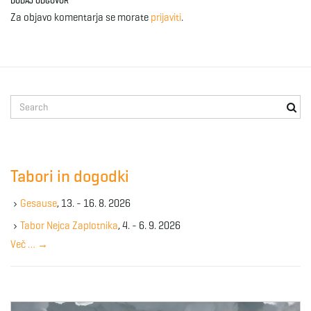
DODAJ ODGOVOR
Za objavo komentarja se morate
prijaviti
.
S
e
a
r
c
Tabori in dogodki
h
k
Gesause
, 13. - 16. 8. 2026
e
y
Tabor Nejca Zaplotnika
, 4. - 6. 9. 2026
w
Več …
→
o
r
d