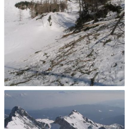
e
n
a
v
i