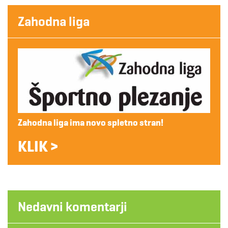
Zahodna liga
Zahodna liga ima novo spletno stran!
KLIK >
Nedavni komentarji