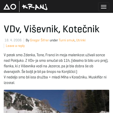
T
VDv, Viševnik, Kotečnik
o
18. 4. 2006
By
Gregor Šifrer
under
Turni smuk
,
Utrinki
Leave a reply
V petek smo Zdenka, Tone, Franci in moja malenkost uživali sonce
g
nad Pokljuko. Z VDv-ja smo smučal ob 11h, (idealno bi bilo uro prej),
flanka, ki z Viševnika vodi na Jezerce, pa je bla dobra še ob
dvanajstih. Še boljš je bil pa šnops na Konjščici:)
V nedeljo smo bli ista družba + mladi Miha v Kotečniku. Musklfibr ni
g
izostal.
l