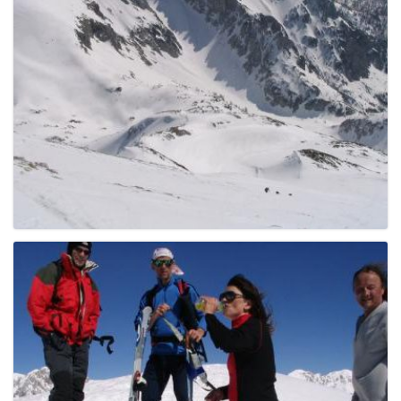
g
a
t
i
o
n