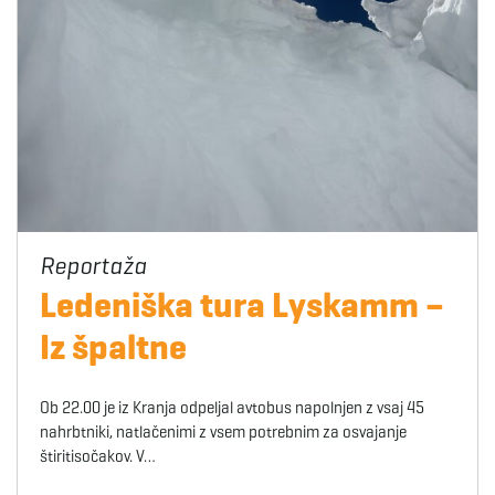
Ledeniška tura Lyskamm –
Iz špaltne
Ob 22.00 je iz Kranja odpeljal avtobus napolnjen z vsaj 45
nahrbtniki, natlačenimi z vsem potrebnim za osvajanje
štiritisočakov. V…