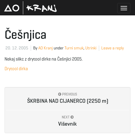
T
Češnjica
o
20. 12. 2005
By
AO Kranj
under
Turni smuk
,
Utrinki
Leave a reply
Nekaj slikc z drytool dirke na Češnjici 2005.
Drytool dirka
g
PREVIOUS
g
ŠKRBINA NAD CIJANERCO (2250 m)
NEXT
l
Viševnik