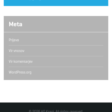
Meta
Prijava
Vir vnosov
Vir komentarjev
WordPress.org
© 2026 AO Kranj. All rights reserved.