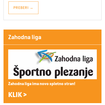
PREBERI
→
Zahodna liga
Zahodna liga ima novo spletno stran!
KLIK >