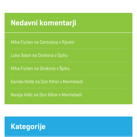
Nedavni komentarji
Miha Furlan
na
Centralna v Rjavini
Luka Selan
na
Direktna v Špiku
Miha Furlan
na
Direktna v Špiku
Kamila Hollá
na
Don Kihot v Marmoladi
Nastja Vidic
na
Don Kihot v Marmoladi
Kategorije