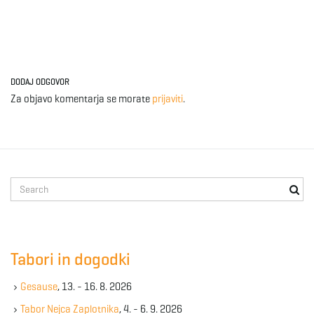
e
DODAJ ODGOVOR
n
Za objavo komentarja se morate
prijaviti
.
a
S
e
v
a
r
c
Tabori in dogodki
h
i
k
Gesause
, 13. - 16. 8. 2026
e
y
Tabor Nejca Zaplotnika
, 4. - 6. 9. 2026