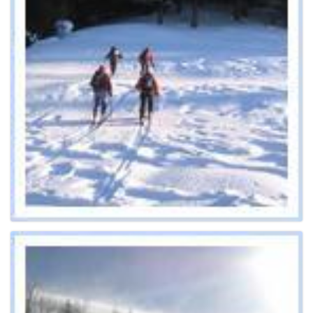
g
a
t
i
o
n