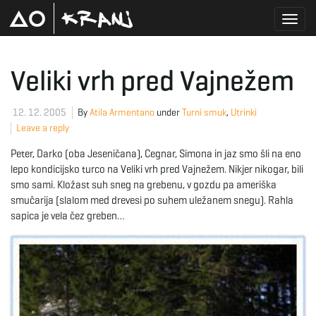
T
Veliki vrh pred Vajnežem
o
12. 12. 2005
By
Atila Armentano
under
Turni smuk
,
Utrinki
Leave a reply
Peter, Darko (oba Jeseničana), Cegnar, Simona in jaz smo šli na eno
g
lepo kondicijsko turco na Veliki vrh pred Vajnežem. Nikjer nikogar, bili
smo sami. Kložast suh sneg na grebenu, v gozdu pa ameriška
smučarija (slalom med drevesi po suhem uležanem snegu). Rahla
sapica je vela čez greben…
g
l