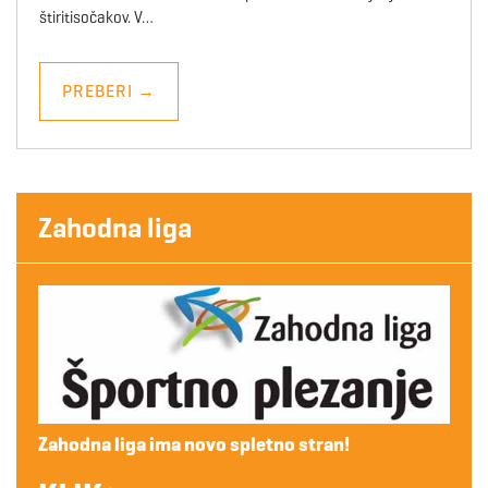
štiritisočakov. V…
PREBERI
→
Zahodna liga
Zahodna liga ima novo spletno stran!