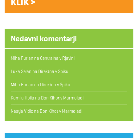
KLIK >
Nedavni komentarji
Miha Furlan
na
Centralna v Rjavini
Luka Selan
na
Direktna v Špiku
Miha Furlan
na
Direktna v Špiku
Kamila Hollá
na
Don Kihot v Marmoladi
Nastja Vidic
na
Don Kihot v Marmoladi