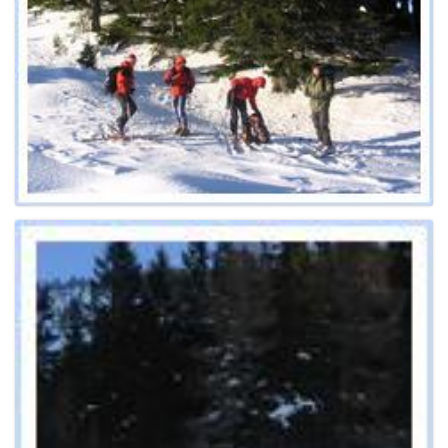
e
n
a
v
i