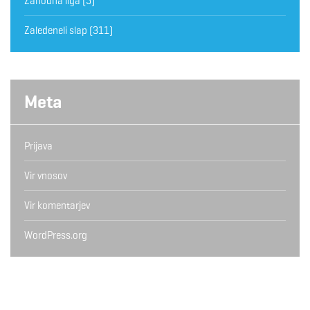
Zahodna liga
(5)
Zaledeneli slap
(311)
Meta
Prijava
Vir vnosov
Vir komentarjev
WordPress.org