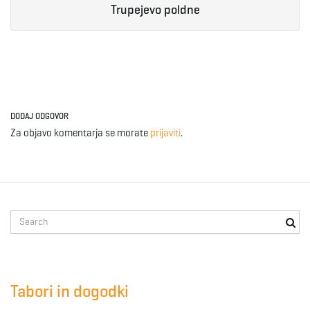
Trupejevo poldne
DODAJ ODGOVOR
Za objavo komentarja se morate
prijaviti
.
S
e
a
r
c
Tabori in dogodki
h
k