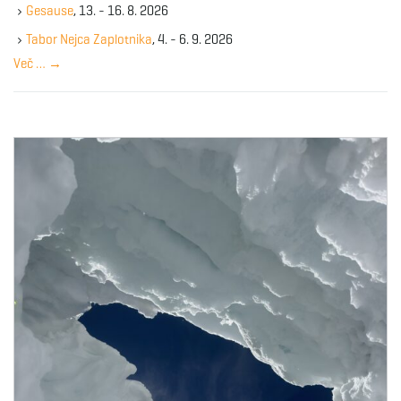
Gesause
, 13. - 16. 8. 2026
e
y
Tabor Nejca Zaplotnika
, 4. - 6. 9. 2026
w
Več …
→
o
r
d