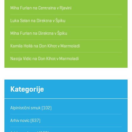
Miha Furlan
na
Centralna v Rjavini
Luka Selan
na
Direktna v Špiku
Miha Furlan
na
Direktna v Špiku
Kamila Hollá
na
Don Kihot v Marmoladi
Nastja Vidic
na
Don Kihot v Marmoladi
Kategorije
Alpinistični smuk
(102)
Arhiv novic
(637)