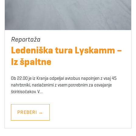
Ledeniška tura Lyskamm –
Iz špaltne
Ob 22.00 je iz Kranja odpeljal avtobus napolnjen z vsaj 45
nahrbtniki, natlačenimi z vsem potrebnim za osvajanje
štiritisočakov. V…
PREBERI
→