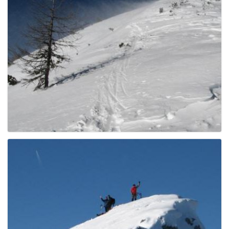
g
a
t
i
o
n