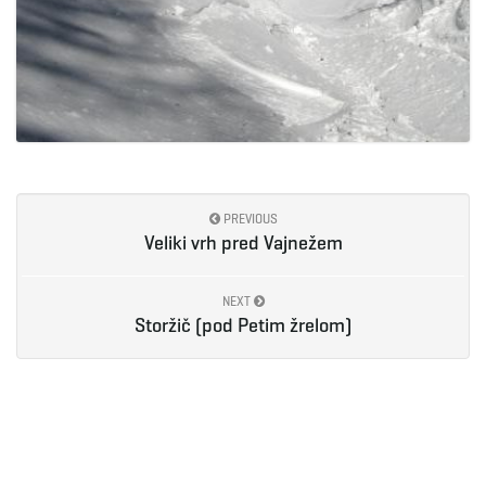
PREVIOUS
Veliki vrh pred Vajnežem
NEXT
Storžič (pod Petim žrelom)