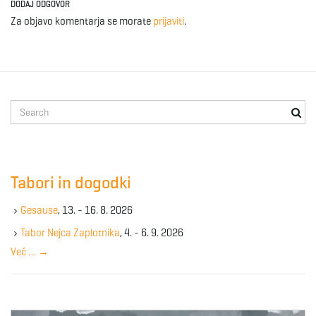
DODAJ ODGOVOR
Za objavo komentarja se morate
prijaviti
.
S
e
a
r
c
Tabori in dogodki
h
k
Gesause
, 13. - 16. 8. 2026
e
y
Tabor Nejca Zaplotnika
, 4. - 6. 9. 2026
w
Več …
→
o
r
d