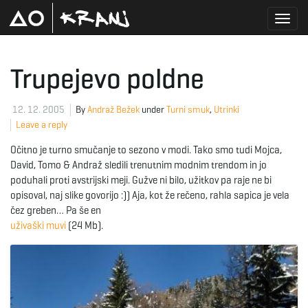
T
Trupejevo poldne
o
12. 12. 2005
By
Andraž Bežek
under
Turni smuk
,
Utrinki
Leave a reply
Očitno je turno smučanje to sezono v modi. Tako smo tudi Mojca,
g
David, Tomo & Andraž sledili trenutnim modnim trendom in jo
poduhali proti avstrijski meji. Gužve ni bilo, užitkov pa raje ne bi
opisoval, naj slike govorijo :)) Aja, kot že rečeno, rahla sapica je vela
čez greben… Pa še en
g
uživaški muvi
(24 Mb).
l