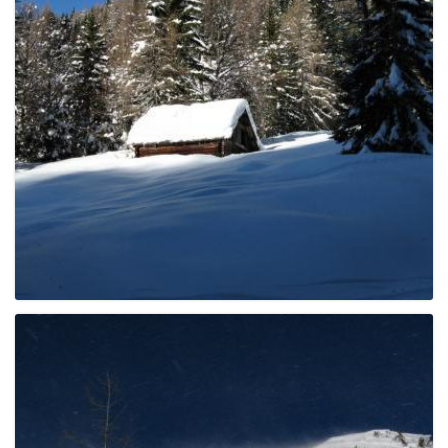
e
n
a
v
i