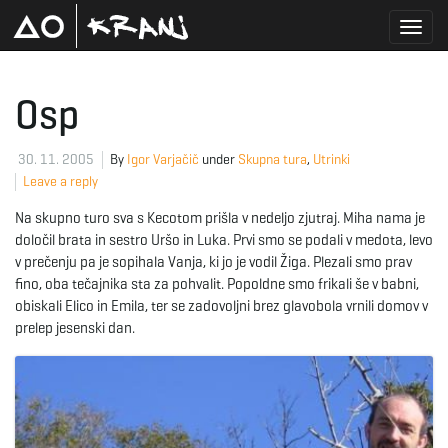
T
Osp
o
30. 11. 2005
By
Igor Varjačič
under
Skupna tura
,
Utrinki
Leave a reply
Na skupno turo sva s Kecotom prišla v nedeljo zjutraj. Miha nama je
g
določil brata in sestro Uršo in Luka. Prvi smo se podali v medota, levo
v prečenju pa je sopihala Vanja, ki jo je vodil Žiga. Plezali smo prav
fino, oba tečajnika sta za pohvalit. Popoldne smo frikali še v babni,
obiskali Elico in Emila, ter se zadovoljni brez glavobola vrnili domov v
g
prelep jesenski dan.
l