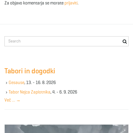
Za objavo komentarja se morate
prijaviti
.
S
e
a
r
c
Tabori in dogodki
h
k
Gesause
, 13. - 16. 8. 2026
e
y
Tabor Nejca Zaplotnika
, 4. - 6. 9. 2026
w
Več …
→
o
r
d