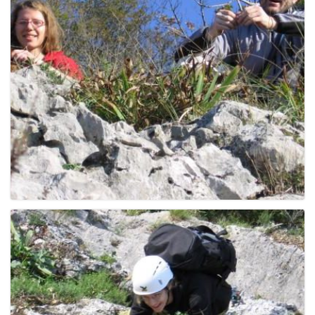
e
n
a
v
i