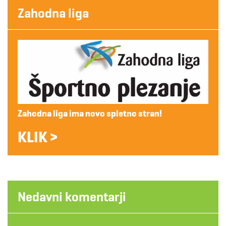
Zahodna liga
Zahodna liga ima novo spletno stran!
KLIK >
Nedavni komentarji