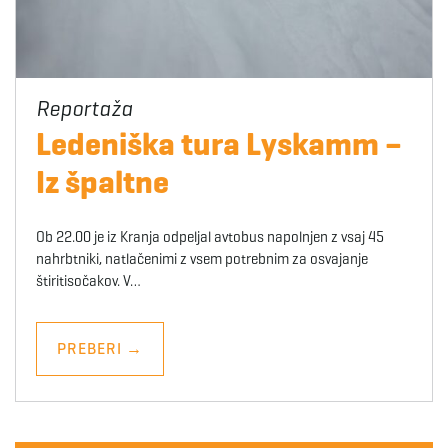
Ledeniška tura Lyskamm –
Iz špaltne
Ob 22.00 je iz Kranja odpeljal avtobus napolnjen z vsaj 45
nahrbtniki, natlačenimi z vsem potrebnim za osvajanje
štiritisočakov. V…
PREBERI
→