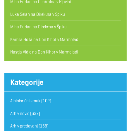
Miha Furlan
na
Centralna v Rjavini
Luka Selan
na
Direktna v Špiku
Miha Furlan
na
Direktna v Špiku
Kamila Hollá
na
Don Kihot v Marmoladi
Nastja Vidic
na
Don Kihot v Marmoladi
Kategorije
Alpinistični smuk
(102)
Arhiv novic
(637)
Arhiv predavanj
(168)