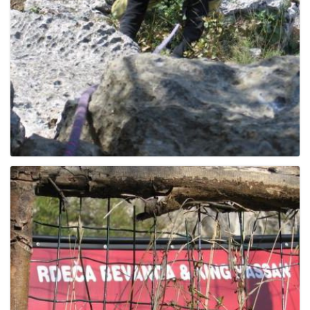
g
a
t
i
o
n