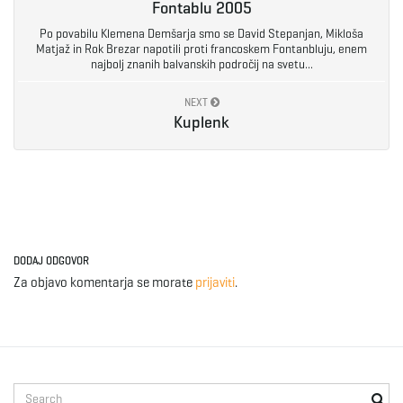
Fontablu 2005
Po povabilu Klemena Demšarja smo se David Stepanjan, Mikloša
e
Matjaž in Rok Brezar napotili proti francoskem Fontanbluju, enem
najbolj znanih balvanskih področij na svetu...
NEXT
n
Kuplenk
a
DODAJ ODGOVOR
v
Za objavo komentarja se morate
prijaviti
.
i
S