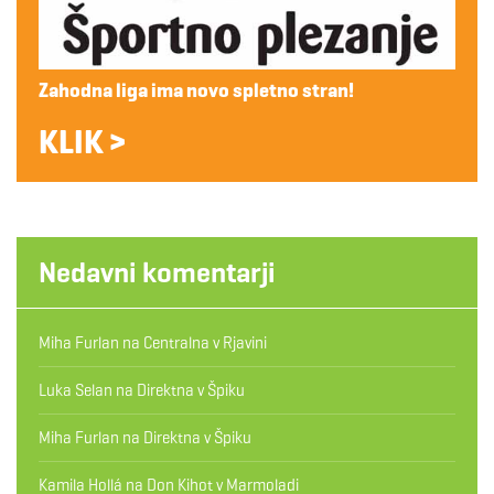
Zahodna liga ima novo spletno stran!
KLIK >
Nedavni komentarji
Miha Furlan
na
Centralna v Rjavini
Luka Selan
na
Direktna v Špiku
Miha Furlan
na
Direktna v Špiku
Kamila Hollá
na
Don Kihot v Marmoladi