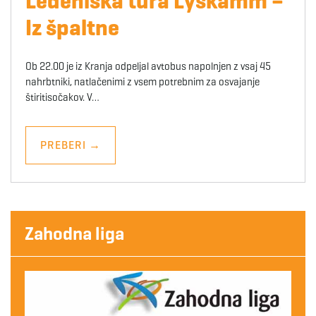
Ledeniška tura Lyskamm –
Iz špaltne
Ob 22.00 je iz Kranja odpeljal avtobus napolnjen z vsaj 45
nahrbtniki, natlačenimi z vsem potrebnim za osvajanje
štiritisočakov. V…
PREBERI
→
Zahodna liga