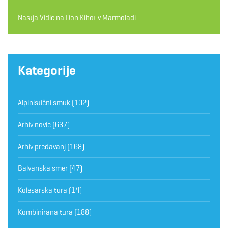
Nastja Vidic
na
Don Kihot v Marmoladi
Kategorije
Alpinistični smuk
(102)
Arhiv novic
(637)
Arhiv predavanj
(168)
Balvanska smer
(47)
Kolesarska tura
(14)
Kombinirana tura
(188)