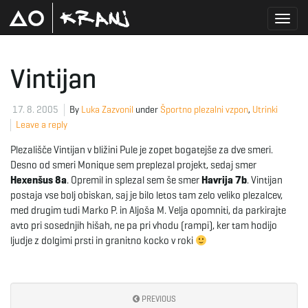
T
Vintijan
o
17. 8. 2005
By
Luka Zazvonil
under
Športno plezalni vzpon
,
Utrinki
Leave a reply
Plezališče Vintijan v bližini Pule je zopet bogatejše za dve smeri.
g
Desno od smeri Monique sem preplezal projekt, sedaj smer
Hexenšus 8a
. Opremil in splezal sem še smer
Havrija 7b
. Vintijan
postaja vse bolj obiskan, saj je bilo letos tam zelo veliko plezalcev,
med drugim tudi Marko P. in Aljoša M. Velja opomniti, da parkirajte
g
avto pri sosednjih hišah, ne pa pri vhodu (rampi), ker tam hodijo
ljudje z dolgimi prsti in granitno kocko v roki
l
PREVIOUS