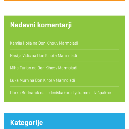
Nedavni komentarji
Kamila Hollá
na
Don Kihot v Marmoladi
Nastja Vidic
na
Don Kihot v Marmoladi
Miha Furlan
na
Don Kihot v Marmoladi
Luka Murn
na
Don Kihot v Marmoladi
Darko Bodnaruk
na
Ledeniška tura Lyskamm – Iz špaltne
Kategorije