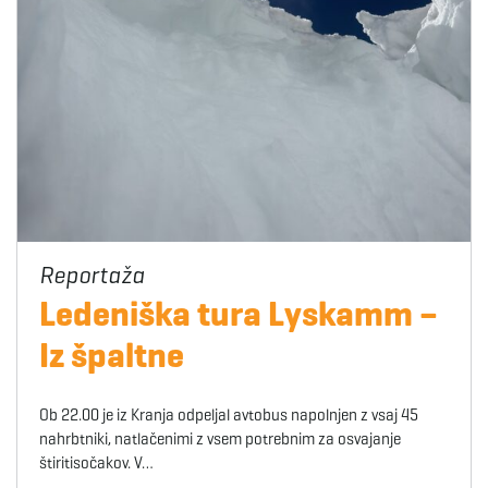
Ledeniška tura Lyskamm –
Iz špaltne
Ob 22.00 je iz Kranja odpeljal avtobus napolnjen z vsaj 45
nahrbtniki, natlačenimi z vsem potrebnim za osvajanje
štiritisočakov. V…