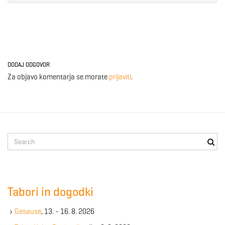
e
n
DODAJ ODGOVOR
Za objavo komentarja se morate
prijaviti
.
a
S
v
e
a
r
c
Tabori in dogodki
i
h
k
Gesause
, 13. - 16. 8. 2026
e