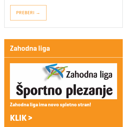
PREBERI
→
Zahodna liga
Zahodna liga ima novo spletno stran!
KLIK >