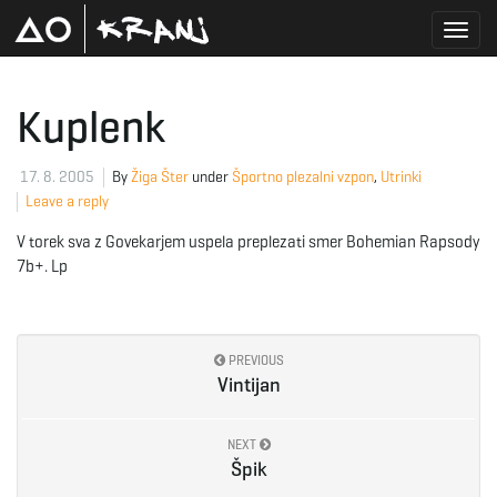
T
Kuplenk
o
17. 8. 2005
By
Žiga Šter
under
Športno plezalni vzpon
,
Utrinki
Leave a reply
V torek sva z Govekarjem uspela preplezati smer Bohemian Rapsody
g
7b+. Lp
g
PREVIOUS
Vintijan
l
NEXT
Špik