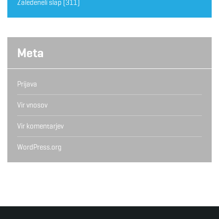
Zaledeneli slap
(311)
Meta
Prijava
Vir vnosov
Vir komentarjev
WordPress.org