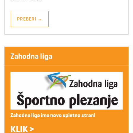
PREBERI
→
Zahodna liga
Zahodna liga ima novo spletno stran!
KLIK >