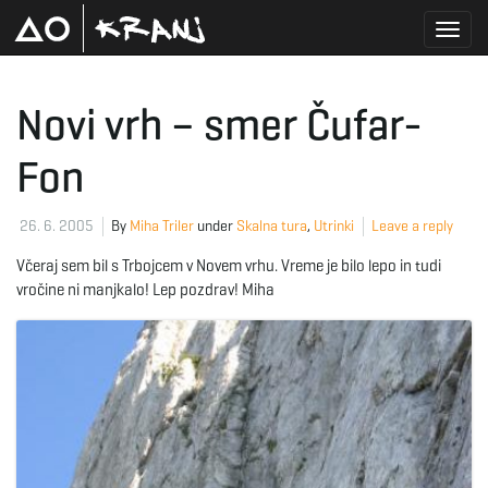
T
Novi vrh – smer Čufar-
Fon
o
26. 6. 2005
By
Miha Triler
under
Skalna tura
,
Utrinki
Leave a reply
g
Včeraj sem bil s Trbojcem v Novem vrhu. Vreme je bilo lepo in tudi
vročine ni manjkalo! Lep pozdrav! Miha
g
l