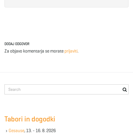
DODAJ ODGOVOR
Za objavo komentarja se morate
prijaviti
.
S
e
a
r
c
Tabori in dogodki
h
k
Gesause
, 13. - 16. 8. 2026