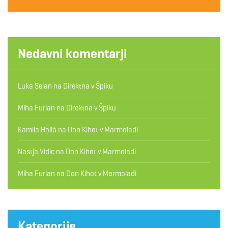
Nedavni komentarji
Luka Selan
na
Direktna v Špiku
Miha Furlan
na
Direktna v Špiku
Kamila Hollá
na
Don Kihot v Marmoladi
Nastja Vidic
na
Don Kihot v Marmoladi
Miha Furlan
na
Don Kihot v Marmoladi
Kategorije