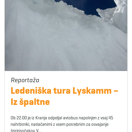
Ledeniška tura Lyskamm –
Iz špaltne
Ob 22.00 je iz Kranja odpeljal avtobus napolnjen z vsaj 45
nahrbtniki, natlačenimi z vsem potrebnim za osvajanje
štiritisočakov. V…