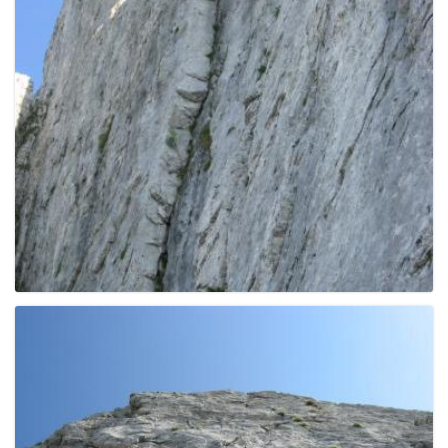
e
n
a
v
i