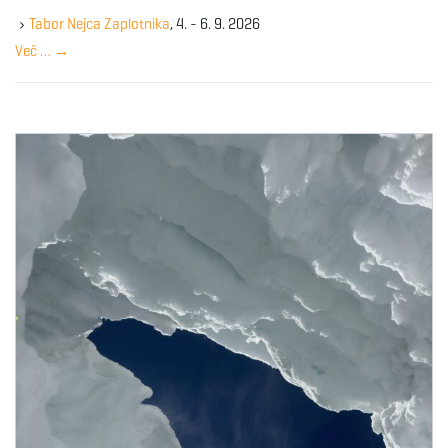
e
y
Tabor Nejca Zaplotnika
, 4. - 6. 9. 2026
w
Več …
→
o
r
d