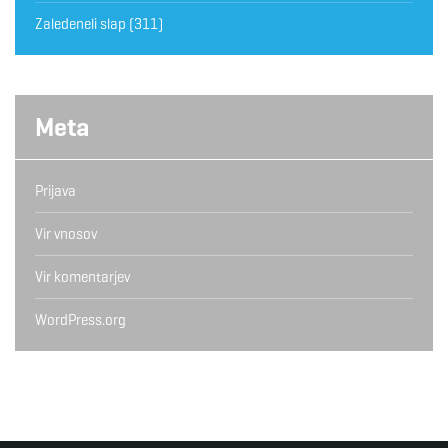
Zaledeneli slap
(311)
Meta
Prijava
Vir vnosov
Vir komentarjev
WordPress.org