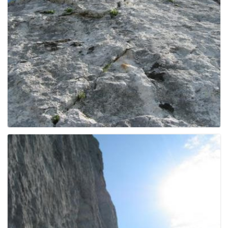
g
a
t
i
o
n